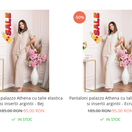
-50%
 palazzo Athena cu talie elastica
Pantaloni palazzo Athena cu tali
si insertii argintii - Bej
si insertii argintii - Ecr
189,00 RON
95,00 RON
189,00 RON
95,00 RO
IN STOC
IN STOC