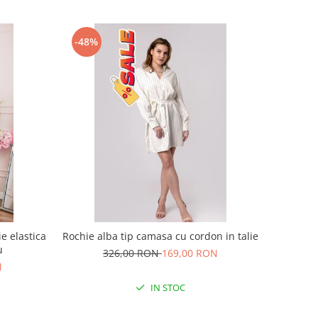
-48%
e elastica
Rochie alba tip camasa cu cordon in talie
u
326,00 RON
169,00 RON
N
IN STOC