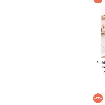
Rochi
i
-43%