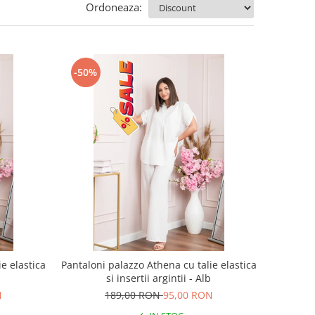
Ordoneaza:
-50%
e elastica
Pantaloni palazzo Athena cu talie elastica
a
si insertii argintii - Alb
N
189,00 RON
95,00 RON