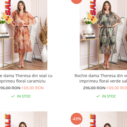
e dama Theresa din voal cu
Rochie dama Theresa din v
mprimeu floral caramiziu
imprimeu floral verde sal
296,00 RON
169,00 RON
296,00 RON
169,00 RO
IN STOC
IN STOC
-43%