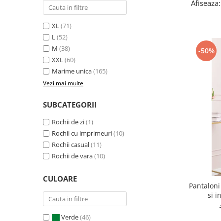
Afiseaza:
XL
(71)
L
(52)
M
(38)
-50%
XXL
(60)
Marime unica
(165)
Vezi mai multe
SUBCATEGORII
Rochii de zi
(1)
Rochii cu imprimeuri
(10)
Rochii casual
(11)
Rochii de vara
(10)
CULOARE
Pantaloni
si i
Verde
(46)