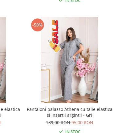
IN STOC
-50%
e elastica
Pantaloni palazzo Athena cu talie elastica
i
si insertii argintii - Gri
N
189,00 RON
95,00 RON
IN STOC