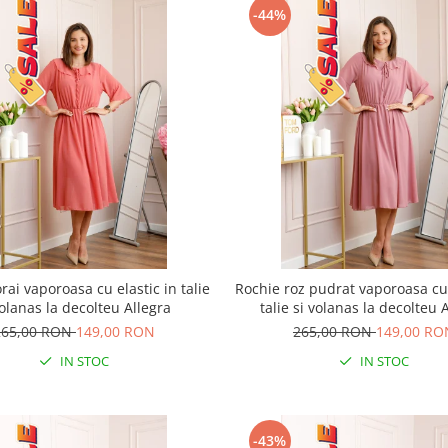
-44%
rai vaporoasa cu elastic in talie
Rochie roz pudrat vaporoasa cu 
volanas la decolteu Allegra
talie si volanas la decolteu 
265,00 RON
149,00 RON
265,00 RON
149,00 RO
IN STOC
IN STOC
-43%