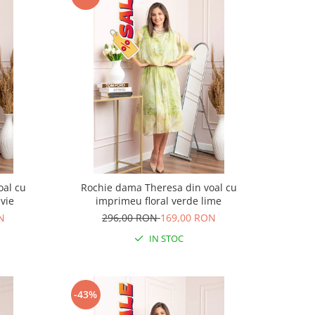
oal cu
Rochie dama Theresa din voal cu
vie
imprimeu floral verde lime
N
296,00 RON
169,00 RON
IN STOC
-43%