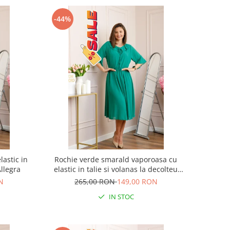
-44%
lastic in
Rochie verde smarald vaporoasa cu
Allegra
elastic in talie si volanas la decolteu
Allegra
N
265,00 RON
149,00 RON
IN STOC