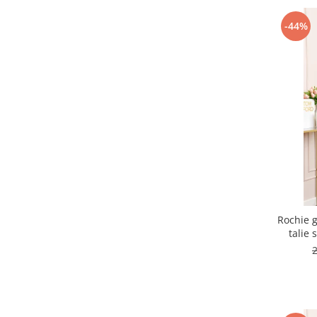
-44%
Rochie g
talie 