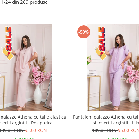
1-
24
din
269
produse
-50%
 palazzo Athena cu talie elastica
Pantaloni palazzo Athena cu tali
nsertii argintii - Roz pudrat
si insertii argintii - Lil
189,00 RON
95,00 RON
189,00 RON
95,00 RO