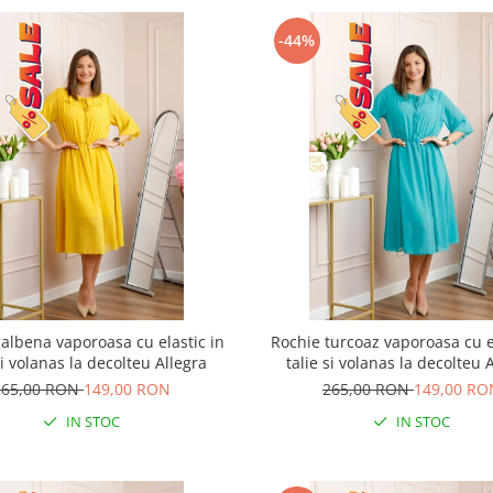
-44%
albena vaporoasa cu elastic in
Rochie turcoaz vaporoasa cu e
si volanas la decolteu Allegra
talie si volanas la decolteu 
265,00 RON
149,00 RON
265,00 RON
149,00 RO
IN STOC
IN STOC