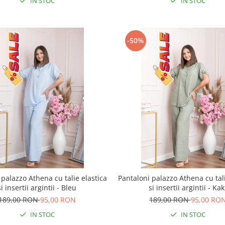
IN STOC
IN STOC
-50%
 palazzo Athena cu talie elastica
Pantaloni palazzo Athena cu tali
si insertii argintii - Bleu
si insertii argintii - Kak
189,00 RON
95,00 RON
189,00 RON
95,00 RO
IN STOC
IN STOC