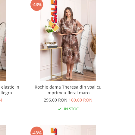
-43%
elastic in
Rochie dama Theresa din voal cu
Allegra
imprimeu floral maro
N
296,00 RON
169,00 RON
IN STOC
-43%