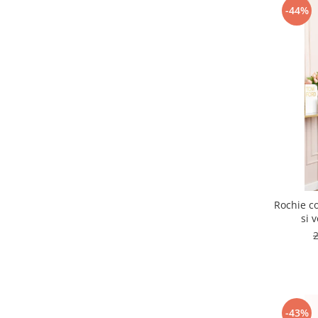
-44%
Rochie co
si 
-43%