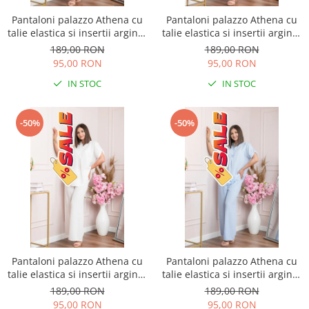
Pantaloni palazzo Athena cu
Pantaloni palazzo Athena cu
talie elastica si insertii argintii
talie elastica si insertii argintii
- Roz pudrat
- Lila
189,00 RON
189,00 RON
95,00 RON
95,00 RON
IN STOC
IN STOC
-50%
-50%
Pantaloni palazzo Athena cu
Pantaloni palazzo Athena cu
talie elastica si insertii argintii
talie elastica si insertii argintii
- Alb
- Bleu
189,00 RON
189,00 RON
95,00 RON
95,00 RON