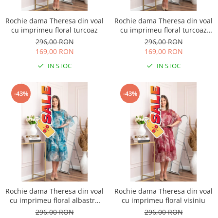
Rochie dama Theresa din voal
Rochie dama Theresa din voal
cu imprimeu floral turcoaz
cu imprimeu floral turcoaz
aqua
296,00 RON
296,00 RON
169,00 RON
169,00 RON
IN STOC
IN STOC
-43%
-43%
Rochie dama Theresa din voal
Rochie dama Theresa din voal
cu imprimeu floral albastru
cu imprimeu floral visiniu
petrol
296,00 RON
296,00 RON