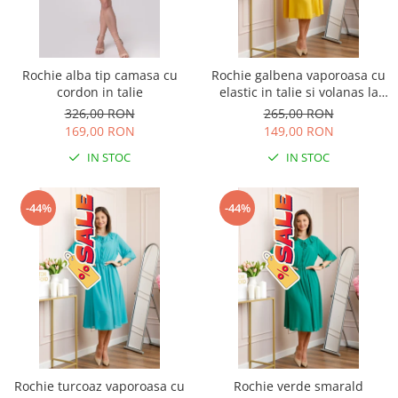
Rochie alba tip camasa cu
Rochie galbena vaporoasa cu
cordon in talie
elastic in talie si volanas la
decolteu Allegra
326,00 RON
265,00 RON
169,00 RON
149,00 RON
IN STOC
IN STOC
-44%
-44%
Rochie turcoaz vaporoasa cu
Rochie verde smarald