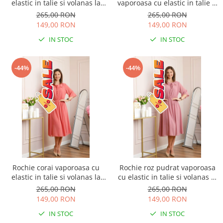
elastic in talie si volanas la
vaporoasa cu elastic in talie si
decolteu Allegra
volanas la decolteu Allegra
265,00 RON
265,00 RON
149,00 RON
149,00 RON
IN STOC
IN STOC
-44%
-44%
Rochie corai vaporoasa cu
Rochie roz pudrat vaporoasa
elastic in talie si volanas la
cu elastic in talie si volanas la
decolteu Allegra
decolteu Allegra
265,00 RON
265,00 RON
149,00 RON
149,00 RON
IN STOC
IN STOC