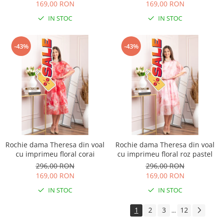
169,00 RON
169,00 RON
IN STOC
IN STOC
-43%
-43%
Rochie dama Theresa din voal
Rochie dama Theresa din voal
cu imprimeu floral corai
cu imprimeu floral roz pastel
296,00 RON
296,00 RON
169,00 RON
169,00 RON
IN STOC
IN STOC
1
2
3
12
...