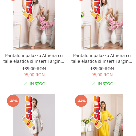
Pantaloni palazzo Athena cu
Pantaloni palazzo Athena cu
talie elastica si insertii argintii
talie elastica si insertii argintii
- Bej
- Ecru
189,00 RON
189,00 RON
95,00 RON
95,00 RON
IN STOC
IN STOC
-48%
-44%