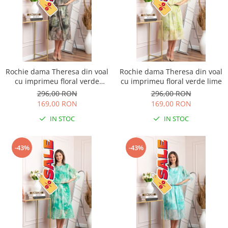
Rochie dama Theresa din voal
Rochie dama Theresa din voal
cu imprimeu floral verde
cu imprimeu floral verde lime
salvie
296,00 RON
296,00 RON
169,00 RON
169,00 RON
IN STOC
IN STOC
-43%
-43%