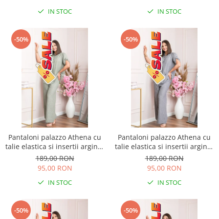
IN STOC
IN STOC
-50%
-50%
Pantaloni palazzo Athena cu
Pantaloni palazzo Athena cu
talie elastica si insertii argintii
talie elastica si insertii argintii
- Kaki
- Gri
189,00 RON
189,00 RON
95,00 RON
95,00 RON
IN STOC
IN STOC
-50%
-50%