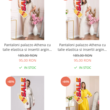
Pantaloni palazzo Athena cu
Pantaloni palazzo Athena cu
talie elastica si insertii argintii
talie elastica si insertii argintii
- Bej
- Ecru
189,00 RON
189,00 RON
95,00 RON
95,00 RON
IN STOC
IN STOC
-48%
-44%