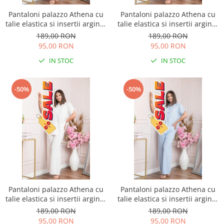
Pantaloni palazzo Athena cu
Pantaloni palazzo Athena cu
talie elastica si insertii argintii
talie elastica si insertii argintii
- Roz pudrat
- Lila
189,00 RON
189,00 RON
95,00 RON
95,00 RON
IN STOC
IN STOC
-50%
-50%
Pantaloni palazzo Athena cu
Pantaloni palazzo Athena cu
talie elastica si insertii argintii
talie elastica si insertii argintii
- Alb
- Bleu
189,00 RON
189,00 RON
95,00 RON
95,00 RON