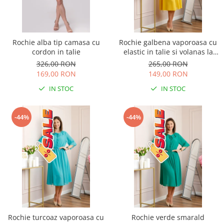
Rochie alba tip camasa cu
Rochie galbena vaporoasa cu
cordon in talie
elastic in talie si volanas la
decolteu Allegra
326,00 RON
265,00 RON
169,00 RON
149,00 RON
IN STOC
IN STOC
-44%
-44%
Rochie turcoaz vaporoasa cu
Rochie verde smarald