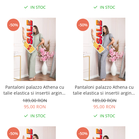
IN STOC
IN STOC
-50%
-50%
Pantaloni palazzo Athena cu
Pantaloni palazzo Athena cu
talie elastica si insertii argintii
talie elastica si insertii argintii
- Kaki
- Gri
189,00 RON
189,00 RON
95,00 RON
95,00 RON
IN STOC
IN STOC
-50%
-50%