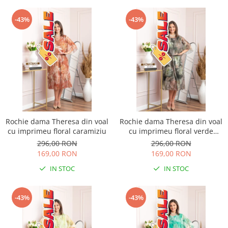
-43%
-43%
Rochie dama Theresa din voal
Rochie dama Theresa din voal
cu imprimeu floral caramiziu
cu imprimeu floral verde
salvie
296,00 RON
296,00 RON
169,00 RON
169,00 RON
IN STOC
IN STOC
-43%
-43%