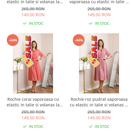
elastic in talie si volanas la
vaporoasa cu elastic in talie si
decolteu Allegra
volanas la decolteu Allegra
265,00 RON
265,00 RON
149,00 RON
149,00 RON
IN STOC
IN STOC
-44%
-44%
Rochie corai vaporoasa cu
Rochie roz pudrat vaporoasa
elastic in talie si volanas la
cu elastic in talie si volanas la
decolteu Allegra
decolteu Allegra
265,00 RON
265,00 RON
149,00 RON
149,00 RON
IN STOC
IN STOC