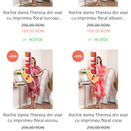
Rochie dama Theresa din voal
Rochie dama Theresa din voal
cu imprimeu floral turcoaz
cu imprimeu floral albastru
aqua
petrol
296,00 RON
296,00 RON
169,00 RON
169,00 RON
IN STOC
IN STOC
-43%
-43%
Rochie dama Theresa din voal
Rochie dama Theresa din voal
cu imprimeu floral visiniu
cu imprimeu floral corai
296,00 RON
296,00 RON