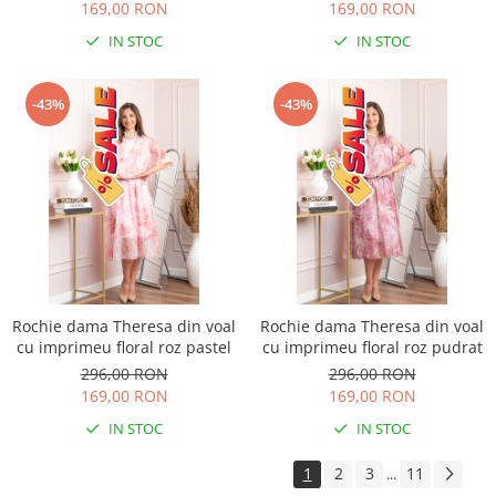
169,00 RON
169,00 RON
IN STOC
IN STOC
-43%
-43%
Rochie dama Theresa din voal
Rochie dama Theresa din voal
cu imprimeu floral roz pastel
cu imprimeu floral roz pudrat
296,00 RON
296,00 RON
169,00 RON
169,00 RON
IN STOC
IN STOC
1
2
3
11
...