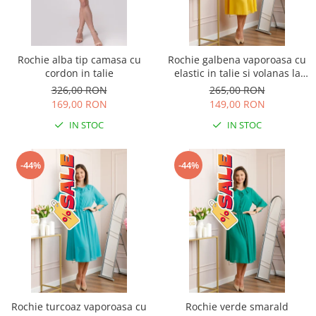
Rochie alba tip camasa cu
Rochie galbena vaporoasa cu
cordon in talie
elastic in talie si volanas la
decolteu Allegra
326,00 RON
265,00 RON
169,00 RON
149,00 RON
IN STOC
IN STOC
-44%
-44%
Rochie turcoaz vaporoasa cu
Rochie verde smarald