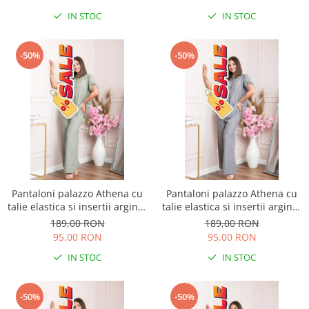
IN STOC
IN STOC
-50%
-50%
Pantaloni palazzo Athena cu
Pantaloni palazzo Athena cu
talie elastica si insertii argintii
talie elastica si insertii argintii
- Kaki
- Gri
189,00 RON
189,00 RON
95,00 RON
95,00 RON
IN STOC
IN STOC
-50%
-50%