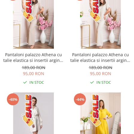
Pantaloni palazzo Athena cu
Pantaloni palazzo Athena cu
talie elastica si insertii argintii
talie elastica si insertii argintii
- Bej
- Ecru
189,00 RON
189,00 RON
95,00 RON
95,00 RON
IN STOC
IN STOC
-48%
-44%