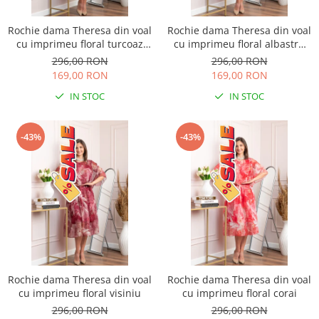
Rochie dama Theresa din voal
Rochie dama Theresa din voal
cu imprimeu floral turcoaz
cu imprimeu floral albastru
aqua
petrol
296,00 RON
296,00 RON
169,00 RON
169,00 RON
IN STOC
IN STOC
-43%
-43%
Rochie dama Theresa din voal
Rochie dama Theresa din voal
cu imprimeu floral visiniu
cu imprimeu floral corai
296,00 RON
296,00 RON