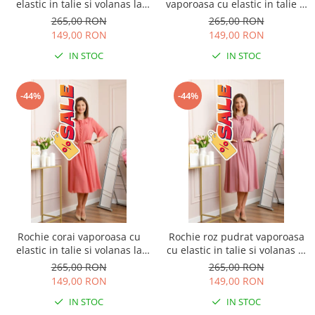
elastic in talie si volanas la
vaporoasa cu elastic in talie si
decolteu Allegra
volanas la decolteu Allegra
265,00 RON
265,00 RON
149,00 RON
149,00 RON
IN STOC
IN STOC
-44%
-44%
Rochie corai vaporoasa cu
Rochie roz pudrat vaporoasa
elastic in talie si volanas la
cu elastic in talie si volanas la
decolteu Allegra
decolteu Allegra
265,00 RON
265,00 RON
149,00 RON
149,00 RON
IN STOC
IN STOC