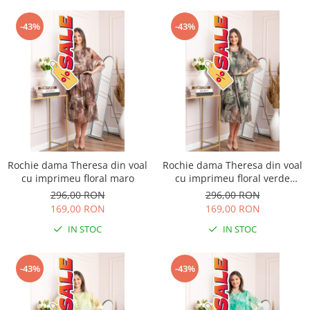
-43%
-43%
Rochie dama Theresa din voal
Rochie dama Theresa din voal
cu imprimeu floral maro
cu imprimeu floral verde
salvie
296,00 RON
296,00 RON
169,00 RON
169,00 RON
IN STOC
IN STOC
-43%
-43%