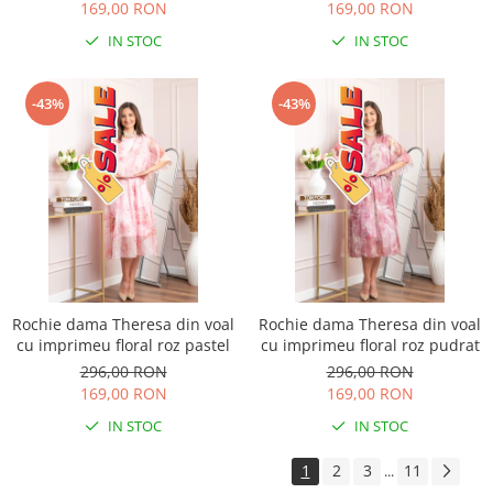
169,00 RON
169,00 RON
IN STOC
IN STOC
-43%
-43%
Rochie dama Theresa din voal
Rochie dama Theresa din voal
cu imprimeu floral roz pastel
cu imprimeu floral roz pudrat
296,00 RON
296,00 RON
169,00 RON
169,00 RON
IN STOC
IN STOC
1
2
3
11
...