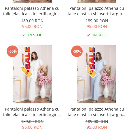
Pantaloni palazzo Athena cu
Pantaloni palazzo Athena cu
talie elastica si insertii argintii
talie elastica si insertii argintii
- Roz pudrat
- Lila
189,00 RON
189,00 RON
95,00 RON
95,00 RON
IN STOC
IN STOC
-50%
-50%
Pantaloni palazzo Athena cu
Pantaloni palazzo Athena cu
talie elastica si insertii argintii
talie elastica si insertii argintii
- Alb
- Bleu
189,00 RON
189,00 RON
95,00 RON
95,00 RON