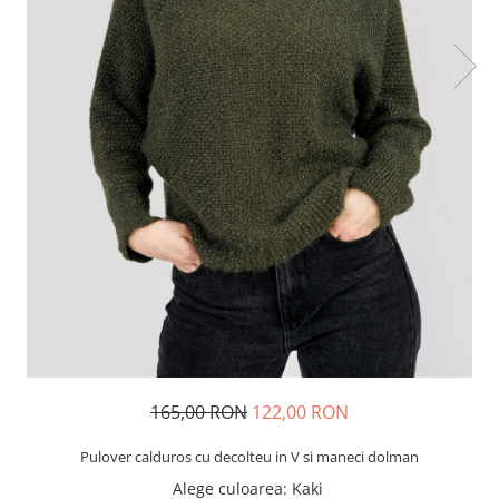
165,00 RON
122,00 RON
Pulover calduros cu decolteu in V si maneci dolman
Alege culoarea
: Kaki