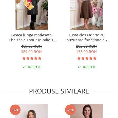
Geaca lunga matlasata
Fusta clos Odette cu
Chelsea cu snur in talie si
buzunare functionale -
buzunare functionale -
Maro
469,00 RON
205,00 RON
Negru
329,00 RON
133,00 RON
IN STOC
IN STOC
PRODUSE SIMILARE
-32%
-25%