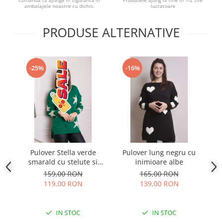
Comanda ta ajunge in siguranta in
Produsele ajung la tine in 1-2 zile
ambalajele noastre cu dichis.
lucratoare
PRODUSE ALTERNATIVE
-25%
-16%
Pulover Stella verde
Pulover lung negru cu
Pu
smarald cu stelute si
inimioare albe
decolteu in V
159,00 RON
165,00 RON
119,00 RON
139,00 RON
IN STOC
IN STOC