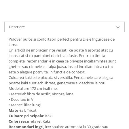
Descriere
Pulover pufos si confortabil, perfect pentru zilele friguroase de
iarna.
Un articol de imbracaminte versatil ce poate fi asortat atat cu
jeans, cat si cu pantaloni clasici sau fuste. Pentru o tinuta
completa, recomandarile in ceea ce priveste incaltamintea sunt
ghetele sau cizmele cu talpa joasa, insa si incaltamintea cu toc
este o alegere potrivita, in functie de context.
Culoarea kaki este placuta si versatila. Persoanele care aleg sa
poarte kaki sunt echilibrate, generoase si deschise la nou.
Modelul are 172 cm inaltime.
• Material: fibra de acrilic, viscoza, lana
• Decolteu in V
• Maneci liliac lungi
Material:
Tricot
Culoare principala:
Kaki
Culori secundare:
Kaki
Recomandari ingrijire:
spalare automata la 30 grade sau