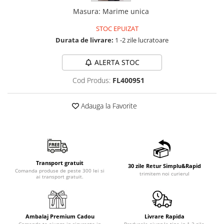
Masura
:
Marime unica
STOC EPUIZAT
Durata de livrare:
1 -2 zile lucratoare
ALERTA STOC
Cod Produs:
FL400951
Adauga la Favorite
Transport gratuit
30 zile Retur Simplu&Rapid
Comanda produse de peste 300 lei si
trimitem noi curierul
ai transport gratuit.
Ambalaj Premium Cadou
Livrare Rapida