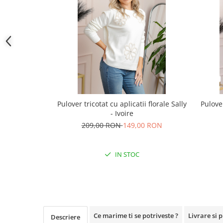
Pulover tricotat cu aplicatii florale Sally
Pulover
- Ivoire
209,00 RON
149,00 RON
IN STOC
Ce marime ti se potriveste ?
Livrare si 
Descriere