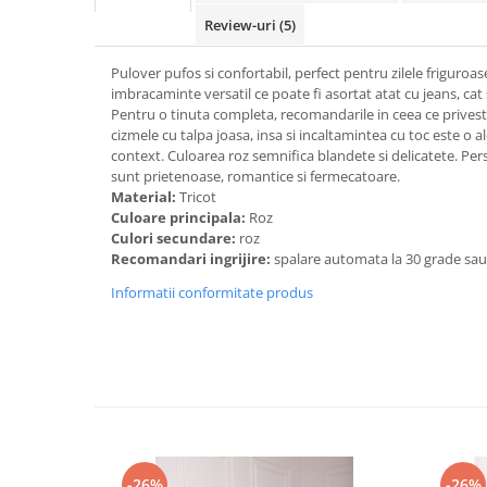
Review-uri
(5)
Pulover pufos si confortabil, perfect pentru zilele friguroas
imbracaminte versatil ce poate fi asortat atat cu jeans, cat s
Pentru o tinuta completa, recomandarile in ceea ce prives
cizmele cu talpa joasa, insa si incaltamintea cu toc este o al
context. Culoarea roz semnifica blandete si delicatete. Per
sunt prietenoase, romantice si fermecatoare.
Material:
Tricot
Culoare principala:
Roz
Culori secundare:
roz
Recomandari ingrijire:
spalare automata la 30 grade sa
Informatii conformitate produs
-26%
-26%