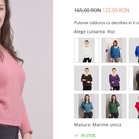
165,00 RON
122,00 RON
Pulover calduros cu decolteu in V 
Alege culoarea
: Roz
Masura
:
Marime unica
IN STOC