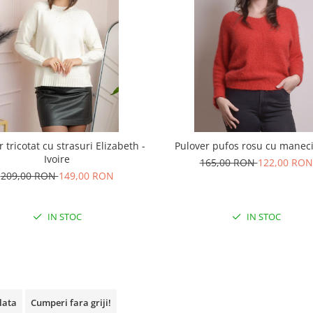
 tricotat cu strasuri Elizabeth -
Pulover pufos rosu cu maneci
Ivoire
165,00 RON
122,00 RON
209,00 RON
149,00 RON
IN STOC
IN STOC
plata
Cumperi fara griji!