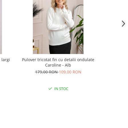
 largi
Pulover tricotat fin cu detalii ondulate
Pulover Stell
Caroline - Alb
s
179,00 RON
109,00 RON
159,
IN STOC