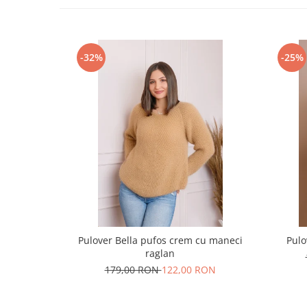
-32%
-25%
Pulover Bella pufos crem cu maneci
Pulo
raglan
179,00 RON
122,00 RON