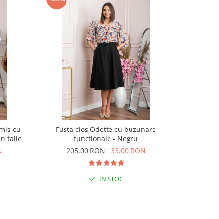
mis cu
Fusta clos Odette cu buzunare
Rochie ele
n talie
functionale - Negru
N
205,00 RON
133,00 RON
21
IN STOC