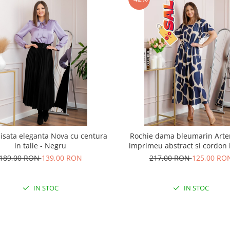
lisata eleganta Nova cu centura
Rochie dama bleumarin Arte
in talie - Negru
imprimeu abstract si cordon i
189,00 RON
139,00 RON
217,00 RON
125,00 RO
IN STOC
IN STOC