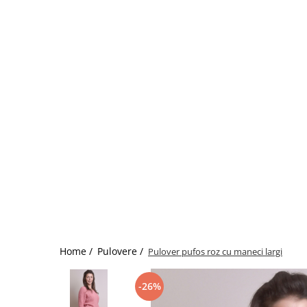
Home /
Pulovere /
Pulover pufos roz cu maneci largi
-26%