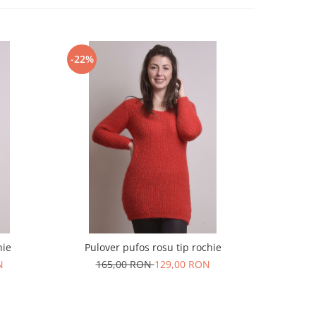
-22%
-16%
hie
Pulover pufos rosu tip rochie
Pulover l
N
165,00 RON
129,00 RON
16