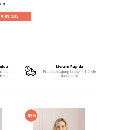
oare
A IN COS
adou
Livrare Rapida
ranta in
Produsele ajung la tine in 1-2 zile
ichis.
lucratoare
-39%
-25%