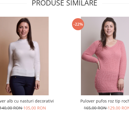
PRODUSE SIMILARE
-22%
ver alb cu nasturi decorativi
Pulover pufos roz tip roc
140,00 RON
105,00 RON
165,00 RON
129,00 RO