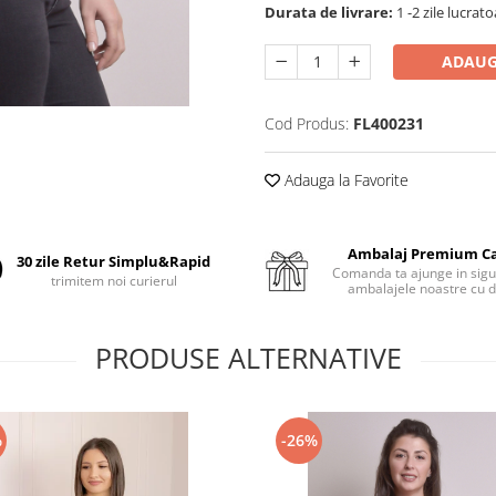
Durata de livrare:
1 -2 zile lucrat
ADAUG
Cod Produs:
FL400231
Adauga la Favorite
Ambalaj Premium C
30 zile Retur Simplu&Rapid
Comanda ta ajunge in sigu
trimitem noi curierul
ambalajele noastre cu d
PRODUSE ALTERNATIVE
%
-26%