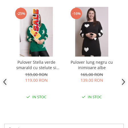
-25%
-16%
Pulover Stella verde
Pulover lung negru cu
Pu
smarald cu stelute si
inimioare albe
decolteu in V
159,00 RON
165,00 RON
119,00 RON
139,00 RON
IN STOC
IN STOC