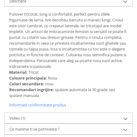
Descriere
Pulover tricotat, lung si confortabil, perfect pentru zilele
friguroase de iarna. Are decolteu barcuta si maneci lungi. Croiul
este usor cambrat, cu crepeuri laterale, iar tricotajul are model
impletit. Un articol de imbracaminte feminin si versatil ce poate fi
purtat cu colanti sau dresuri groase. Pentru o tinuta completa,
recomandarile in ceea ce priveste incaltamintea sunt ghetele sau
cizmele cu talpa joasa, insa si incaltamintea cu toc este o alegere
potrivita, in functie de context. Culoarea rosu semnifica putere si
independenta. Persoanele care aleg sa poarte rosu sunt active,
indraznete si pasionale.
Material:
Tricot
Culoare principala:
Rosu
Culori secundare:
rosu
Recomandari ingrijire:
spalare automata la 30 grade sau
spalare manuala
Informatii conformitate produs
Video
(1)
Ce marime ti se potriveste ?