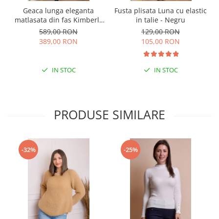
Geaca lunga eleganta
Fusta plisata Luna cu elastic
matlasata din fas Kimberly
in talie - Negru
cu gluga imblanita - Kaki
589,00 RON
129,00 RON
389,00 RON
105,00 RON
IN STOC
IN STOC
PRODUSE SIMILARE
-32%
-25%