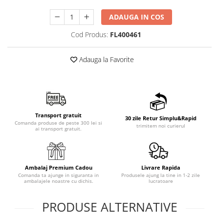
ADAUGA IN COS
Cod Produs:
FL400461
Adauga la Favorite
Transport gratuit
30 zile Retur Simplu&Rapid
Comanda produse de peste 300 lei si
trimitem noi curierul
ai transport gratuit.
Ambalaj Premium Cadou
Livrare Rapida
Comanda ta ajunge in siguranta in
Produsele ajung la tine in 1-2 zile
ambalajele noastre cu dichis.
lucratoare
PRODUSE ALTERNATIVE