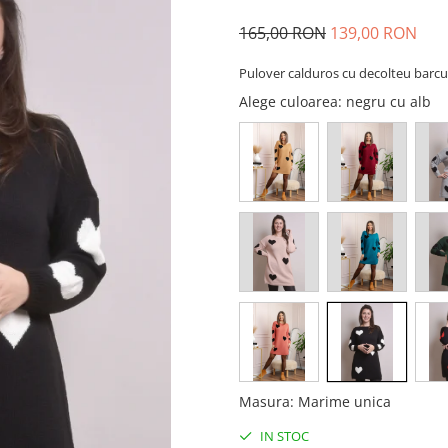
165,00 RON
139,00 RON
Pulover calduros cu decolteu barcu
Alege culoarea
: negru cu alb
Masura
:
Marime unica
IN STOC