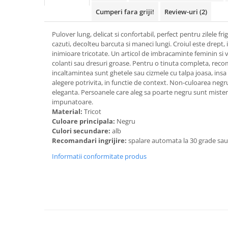
Cumperi fara griji!
Review-uri
(2)
Pulover lung, delicat si confortabil, perfect pentru zilele fr
cazuti, decolteu barcuta si maneci lungi. Croiul este drept, 
inimioare tricotate. Un articol de imbracaminte feminin si v
colanti sau dresuri groase. Pentru o tinuta completa, reco
incaltamintea sunt ghetele sau cizmele cu talpa joasa, insa 
alegere potrivita, in functie de context. Non-culoarea negr
eleganta. Persoanele care aleg sa poarte negru sunt misteri
impunatoare.
Material:
Tricot
Culoare principala:
Negru
Culori secundare:
alb
Recomandari ingrijire:
spalare automata la 30 grade sa
Informatii conformitate produs