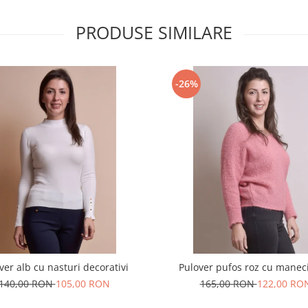
PRODUSE SIMILARE
-26%
ver alb cu nasturi decorativi
Pulover pufos roz cu maneci
140,00 RON
105,00 RON
165,00 RON
122,00 RO