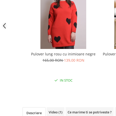
Pulover lung rosu cu inimioare negre
Pulover
165,00 RON
139,00 RON
IN STOC
Video
(1)
Ce marime ti se potriveste ?
Descriere