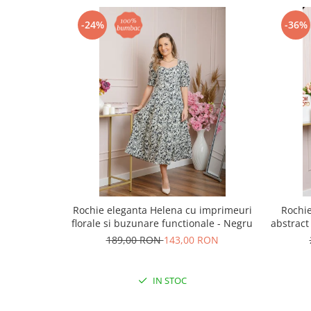
-24%
-36%
Rochie eleganta Helena cu imprimeuri
Rochi
florale si buzunare functionale - Negru
abstract
189,00 RON
143,00 RON
IN STOC