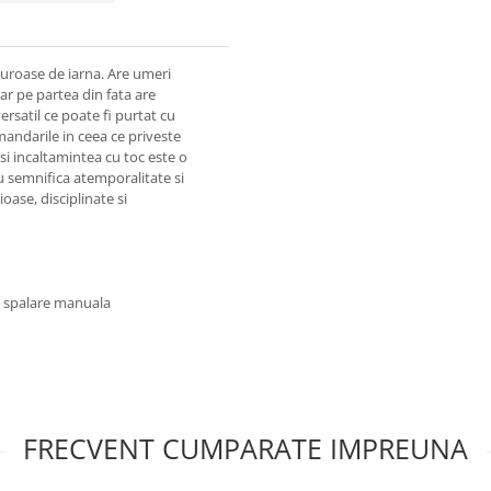
iguroase de iarna. Are umeri
iar pe partea din fata are
ersatil ce poate fi purtat cu
mandarile in ceea ce priveste
si incaltamintea cu toc este o
u semnifica atemporalitate si
oase, disciplinate si
u spalare manuala
FRECVENT CUMPARATE IMPREUNA