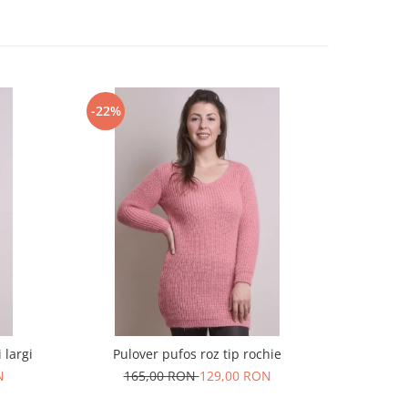
-22%
-22%
 largi
Pulover pufos roz tip rochie
Pulov
N
165,00 RON
129,00 RON
16