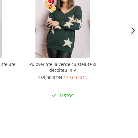
 stelute
Pulover Stella verde cu stelute si
Pulover puf
decolteu in V
de
159,00 RON
119,00 RON
165,
IN STOC