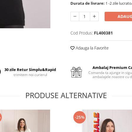
Durata de livrare:
1 -2 zile lucrat
ADAUG
Cod Produs:
FL400381
Adauga la Favorite
Ambalaj Premium C
30 zile Retur Simplu&Rapid
Comanda ta ajunge in sigu
trimitem noi curierul
ambalajele noastre cu d
PRODUSE ALTERNATIVE
%
-25%