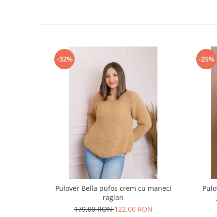
-32%
-25%
Pulover Bella pufos crem cu maneci
Pulo
raglan
179,00 RON
122,00 RON