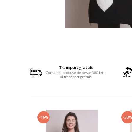
Transport gratuit
Comanda produse de peste 300 lei si
ai transport gratuit.
-16%
-33