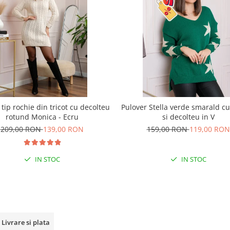
 tip rochie din tricot cu decolteu
Pulover Stella verde smarald cu
rotund Monica - Ecru
si decolteu in V
209,00 RON
139,00 RON
159,00 RON
119,00 RON
IN STOC
IN STOC
Livrare si plata