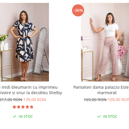
-36%
e midi bleumarin cu imprimeu
Pantaloni dama palazzo Estel
 ivoire si snur la decolteu Shelby
marmorat
217,00 RON
139,00 RON
169,00 RON
109,00 RO
IN STOC
IN STOC