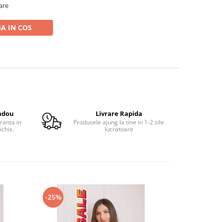
oare
A IN COS
adou
Livrare Rapida
ranta in
Produsele ajung la tine in 1-2 zile
ichis.
lucratoare
-25%
-22%