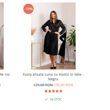
-19%
-38%
le roz
Fusta plisata Luna cu elastic in talie -
Rochie ele
Negru
cord
N
129,00 RON
105,00 RON
20
IN STOC