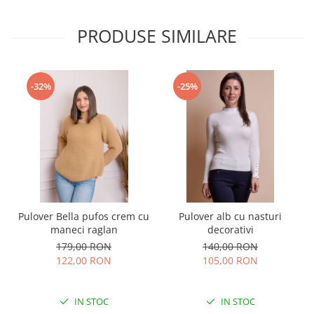
PRODUSE SIMILARE
-32%
-25%
Pulover Bella pufos crem cu
Pulover alb cu nasturi
maneci raglan
decorativi
179,00 RON
140,00 RON
122,00 RON
105,00 RON
IN STOC
IN STOC