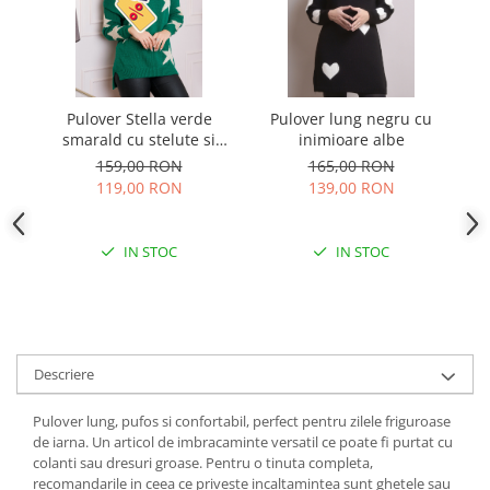
Pulover Stella verde
Pulover lung negru cu
Pu
smarald cu stelute si
inimioare albe
decolteu in V
159,00 RON
165,00 RON
119,00 RON
139,00 RON
IN STOC
IN STOC
Descriere
Pulover lung, pufos si confortabil, perfect pentru zilele friguroase
de iarna. Un articol de imbracaminte versatil ce poate fi purtat cu
colanti sau dresuri groase. Pentru o tinuta completa,
recomandarile in ceea ce priveste incaltamintea sunt ghetele sau