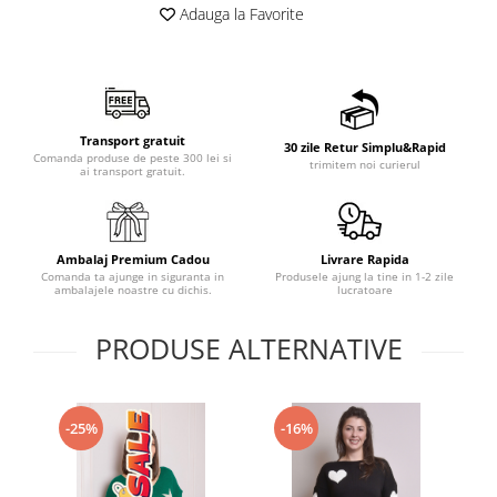
Adauga la Favorite
Transport gratuit
30 zile Retur Simplu&Rapid
Comanda produse de peste 300 lei si
trimitem noi curierul
ai transport gratuit.
Ambalaj Premium Cadou
Livrare Rapida
Comanda ta ajunge in siguranta in
Produsele ajung la tine in 1-2 zile
ambalajele noastre cu dichis.
lucratoare
PRODUSE ALTERNATIVE
-25%
-16%