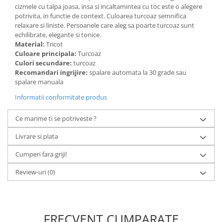
cizmele cu talpa joasa, insa si incaltamintea cu toc este o alegere
potrivita, in functie de context. Culoarea turcoaz semnifica
relaxare si liniste. Persoanele care aleg sa poarte turcoaz sunt
echilibrate, elegante si tonice.
Material:
Tricot
Culoare principala:
Turcoaz
Culori secundare:
turcoaz
Recomandari ingrijire:
spalare automata la 30 grade sau
spalare manuala
Informatii conformitate produs
Ce marime ti se potriveste ?
Livrare si plata
Cumperi fara griji!
Review-uri
(0)
FRECVENT CUMPARATE