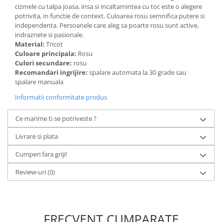
cizmele cu talpa joasa, insa si incaltamintea cu toc este o alegere
potrivita, in functie de context. Culoarea rosu semnifica putere si
independenta. Persoanele care aleg sa poarte rosu sunt active,
indraznete si pasionale.
Material:
Tricot
Culoare principala:
Rosu
Culori secundare:
rosu
Recomandari ingrijire:
spalare automata la 30 grade sau
spalare manuala
Informatii conformitate produs
Ce marime ti se potriveste ?
Livrare si plata
Cumperi fara griji!
Review-uri
(0)
FRECVENT CUMPARATE