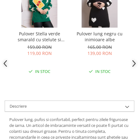
Pulover Stella verde
Pulover lung negru cu
Pu
smarald cu stelute si
inimioare albe
decolteu in V
159,00 RON
165,00 RON
119,00 RON
139,00 RON
IN STOC
IN STOC
Descriere
Pulover lung, pufos si confortabil, perfect pentru zilele friguroase
de iarna. Un articol de imbracaminte versatil ce poate fi purtat cu
colanti sau dresuri groase. Pentru o tinuta completa,
recomandarile in ceea ce priveste incaltamintea sunt ghetele sau