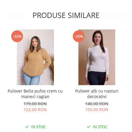
PRODUSE SIMILARE
-32%
-25%
Pulover Bella pufos crem cu
Pulover alb cu nasturi
maneci raglan
decorativi
179,00 RON
140,00 RON
122,00 RON
105,00 RON
IN STOC
IN STOC