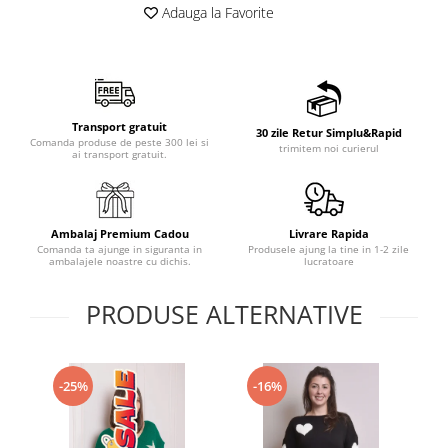
Adauga la Favorite
Transport gratuit
30 zile Retur Simplu&Rapid
Comanda produse de peste 300 lei si
trimitem noi curierul
ai transport gratuit.
Ambalaj Premium Cadou
Livrare Rapida
Comanda ta ajunge in siguranta in
Produsele ajung la tine in 1-2 zile
ambalajele noastre cu dichis.
lucratoare
PRODUSE ALTERNATIVE
-25%
-16%