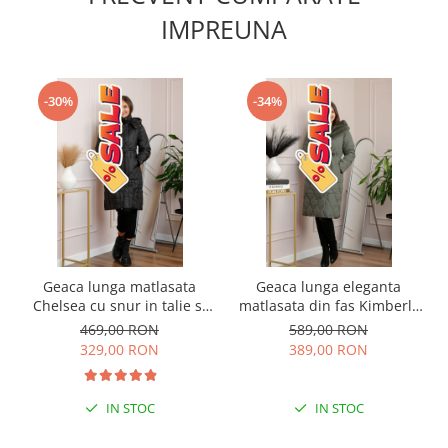
IMPREUNA
-30%
-34%
Geaca lunga matlasata
Geaca lunga eleganta
Chelsea cu snur in talie si
matlasata din fas Kimberly
buzunare functionale -
cu gluga imblanita - Kaki
469,00 RON
589,00 RON
Negru
329,00 RON
389,00 RON
IN STOC
IN STOC