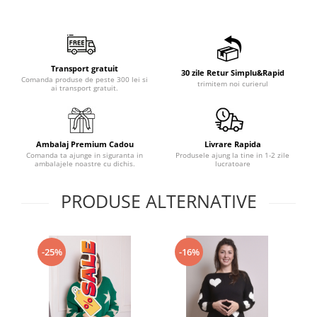
Transport gratuit
30 zile Retur Simplu&Rapid
Comanda produse de peste 300 lei si
trimitem noi curierul
ai transport gratuit.
Ambalaj Premium Cadou
Livrare Rapida
Comanda ta ajunge in siguranta in
Produsele ajung la tine in 1-2 zile
ambalajele noastre cu dichis.
lucratoare
PRODUSE ALTERNATIVE
-25%
-16%