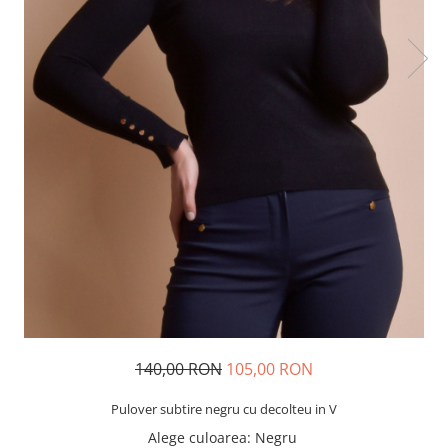
140,00 RON
105,00 RON
Pulover subtire negru cu decolteu in V
Alege culoarea
: Negru