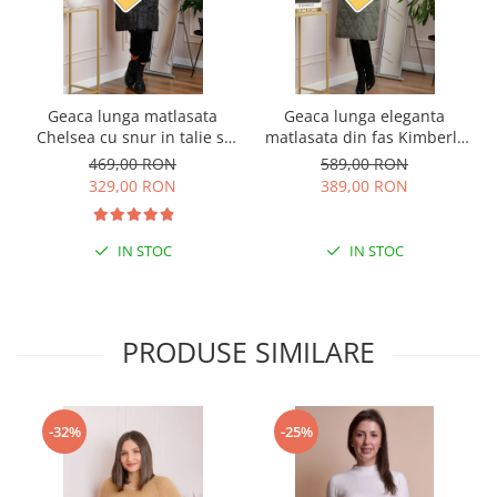
Geaca lunga matlasata
Geaca lunga eleganta
Chelsea cu snur in talie si
matlasata din fas Kimberly
buzunare functionale -
cu gluga imblanita - Kaki
469,00 RON
589,00 RON
Negru
329,00 RON
389,00 RON
IN STOC
IN STOC
PRODUSE SIMILARE
-32%
-25%