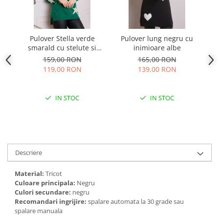
Pulover Stella verde
Pulover lung negru cu
Pu
smarald cu stelute si
inimioare albe
decolteu in V
159,00 RON
165,00 RON
119,00 RON
139,00 RON
IN STOC
IN STOC
Descriere
Material:
Tricot
Culoare principala:
Negru
Culori secundare:
negru
Recomandari ingrijire:
spalare automata la 30 grade sau
spalare manuala