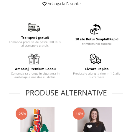
Adauga la Favorite
Transport gratuit
30 zile Retur Simplu&Rapid
Comanda produse de peste 300 lei si
trimitem noi curierul
ai transport gratuit.
Ambalaj Premium Cadou
Livrare Rapida
Comanda ta ajunge in siguranta in
Produsele ajung la tine in 1-2 zile
ambalajele noastre cu dichis.
lucratoare
PRODUSE ALTERNATIVE
-25%
-16%