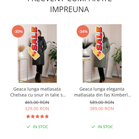
IMPREUNA
-30%
-34%
Geaca lunga matlasata
Geaca lunga eleganta
Chelsea cu snur in talie si
matlasata din fas Kimberly
buzunare functionale -
cu gluga imblanita - Kaki
469,00 RON
589,00 RON
Negru
329,00 RON
389,00 RON
IN STOC
IN STOC