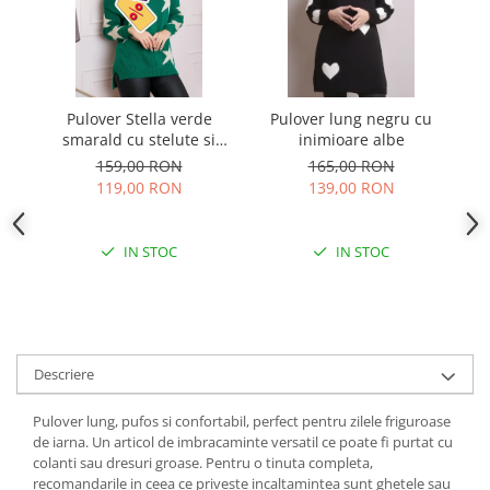
Pulover Stella verde
Pulover lung negru cu
Pu
smarald cu stelute si
inimioare albe
decolteu in V
159,00 RON
165,00 RON
119,00 RON
139,00 RON
IN STOC
IN STOC
Descriere
Pulover lung, pufos si confortabil, perfect pentru zilele friguroase
de iarna. Un articol de imbracaminte versatil ce poate fi purtat cu
colanti sau dresuri groase. Pentru o tinuta completa,
recomandarile in ceea ce priveste incaltamintea sunt ghetele sau