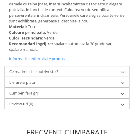
cizmele cu talpa joasa, insa si incaltamintea cu toc este o alegere
potrivita, in functie de context. Culoarea verde semnifica
perseverenta si indrazneala. Persoanele care aleg sa poarte verde
sunt echilibrate, generoase si deschise la nou.
Material:
Tricot
Culoare principala:
Verde
Culori secundare:
verde
Recomandari ingrijire:
spalare automata la 30 grade sau
spalare manuala
Informatii conformitate produs
Ce marime ti se potriveste ?
Livrare si plata
Cumperi fara griji!
Review-uri
(0)
FRECVENT CUMPARATE