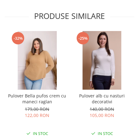
PRODUSE SIMILARE
-32%
-25%
Pulover Bella pufos crem cu
Pulover alb cu nasturi
maneci raglan
decorativi
179,00 RON
140,00 RON
122,00 RON
105,00 RON
IN STOC
IN STOC