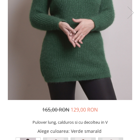
165,00 RON
129,00 RON
Pulover lung, calduros si cu decolteu in V
Alege culoarea
: Verde smarald