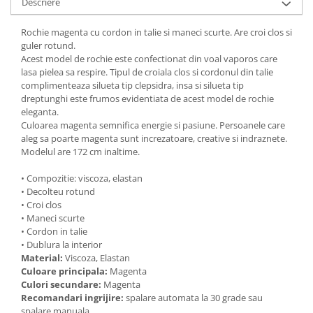
Descriere
Rochie magenta cu cordon in talie si maneci scurte. Are croi clos si
guler rotund.
Acest model de rochie este confectionat din voal vaporos care
lasa pielea sa respire. Tipul de croiala clos si cordonul din talie
complimenteaza silueta tip clepsidra, insa si silueta tip
dreptunghi este frumos evidentiata de acest model de rochie
eleganta.
Culoarea magenta semnifica energie si pasiune. Persoanele care
aleg sa poarte magenta sunt increzatoare, creative si indraznete.
Modelul are 172 cm inaltime.
• Compozitie: viscoza, elastan
• Decolteu rotund
• Croi clos
• Maneci scurte
• Cordon in talie
• Dublura la interior
Material:
Viscoza, Elastan
Culoare principala:
Magenta
Culori secundare:
Magenta
Recomandari ingrijire:
spalare automata la 30 grade sau
spalare manuala