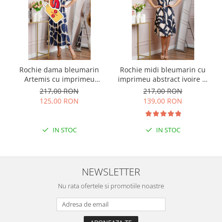
Rochie dama bleumarin
Rochie midi bleumarin cu
Artemis cu imprimeu
imprimeu abstract ivoire si
abstract si cordon in talie
snur la decolteu Shelby
217,00 RON
217,00 RON
125,00 RON
139,00 RON
IN STOC
IN STOC
NEWSLETTER
Nu rata ofertele si promotiile noastre