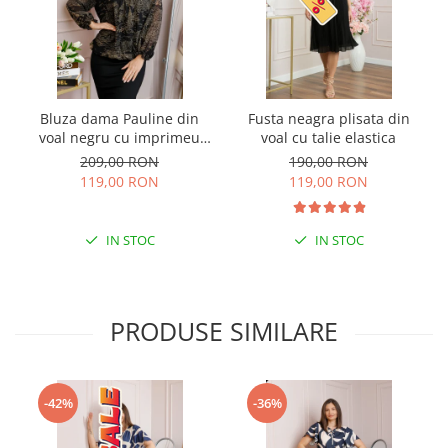
Bluza dama Pauline din
Fusta neagra plisata din
voal negru cu imprimeu
voal cu talie elastica
floral auriu
209,00 RON
190,00 RON
119,00 RON
119,00 RON
IN STOC
IN STOC
PRODUSE SIMILARE
-42%
-36%