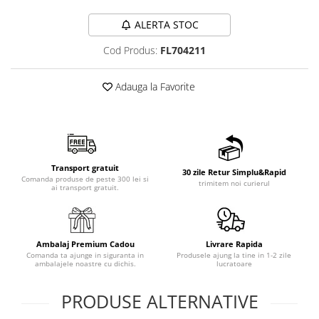
ALERTA STOC
Cod Produs:
FL704211
Adauga la Favorite
Transport gratuit
30 zile Retur Simplu&Rapid
Comanda produse de peste 300 lei si
trimitem noi curierul
ai transport gratuit.
Ambalaj Premium Cadou
Livrare Rapida
Comanda ta ajunge in siguranta in
Produsele ajung la tine in 1-2 zile
ambalajele noastre cu dichis.
lucratoare
PRODUSE ALTERNATIVE