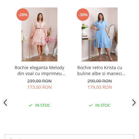
-28%
-38%
Rochie eleganta Melody
Rochie retro Krista cu
Ro
din voal cu imprimeu
buline albe si maneci
cu
floral roz pastel si bust
bufante - Bleu
239,00 RON
290,00 RON
petrecut
173,00 RON
179,00 RON
IN STOC
IN STOC