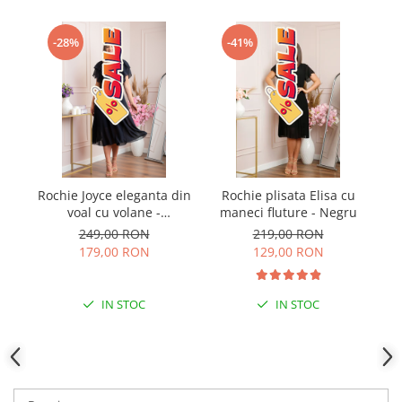
-28%
-41%
Rochie Joyce eleganta din
Rochie plisata Elisa cu
R
voal cu volane -
maneci fluture - Negru
Bleumarin
249,00 RON
219,00 RON
179,00 RON
129,00 RON
IN STOC
IN STOC