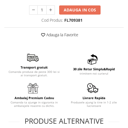
ADAUGA IN COS
Cod Produs:
FL709381
Adauga la Favorite
Transport gratuit
30 zile Retur Simplu&Rapid
Comanda produse de peste 300 lei si
trimitem noi curierul
ai transport gratuit.
Ambalaj Premium Cadou
Livrare Rapida
Comanda ta ajunge in siguranta in
Produsele ajung la tine in 1-2 zile
ambalajele noastre cu dichis.
lucratoare
PRODUSE ALTERNATIVE