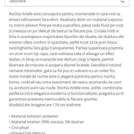
Descriere
Rochia Arielle este conceputa pentru momentele in care vrei sa
emani rafinament fara efort. Realizata dintr-un material vaporos
cu micro-pliseuri fine pe toata suprafata, piesa cade fluid pe corp
si creeaza un joc delicat de texturi la fiecare pas. Croiala midi si
linia A avantajeaza majoritatea tipurilor de siluete, iar dublura din
interior ofera confort si opacitate, astfel incat sa te poti misca
nestingherita fara grija transparentei. Partea superioara prezinta
un strat scurt tip capa, care subtiaza talia si adauga un efect
diafan, in timp ce manecile trei sferturi, largi si lejere, permit
libertate de miscare si acopera discret bratele. Decolteul rotund
ramane minimalist, gata sa fie pus in valoare cu un colier fin.
Acest model de rochie este o alegere potrivita pentru nunta,
botez, cocktail sau orice eveniment de seara, asortandu-se usor
cu accesorii aurii sau nude. Rochia Arielle este, astfel, combinatia
perfecta intre eleganta moderna si functionalitate, pregatita sa iti
garanteze prezenta memorabila la fiecare aparitie.
Modelul din imagine are 174 cm inaltime.
• Material exterior: poliester
• Material interior: 95% viscoza, 5% elastan
• Croi plisat
• Maneci trei sferturi