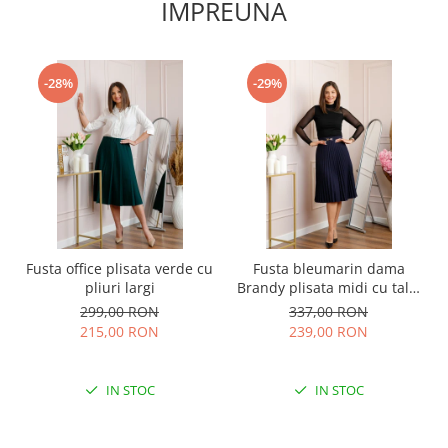
IMPREUNA
-28%
-29%
Fusta office plisata verde cu
Fusta bleumarin dama
pliuri largi
Brandy plisata midi cu talie
elastica
299,00 RON
337,00 RON
215,00 RON
239,00 RON
IN STOC
IN STOC