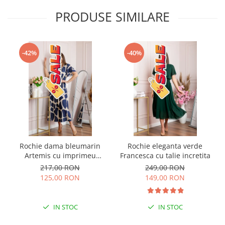
PRODUSE SIMILARE
-42%
-40%
Rochie dama bleumarin
Rochie eleganta verde
Artemis cu imprimeu
Francesca cu talie incretita
abstract si cordon in talie
217,00 RON
249,00 RON
125,00 RON
149,00 RON
IN STOC
IN STOC