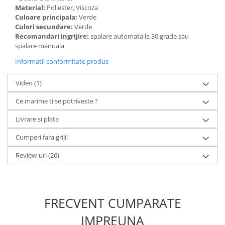
Material:
Poliester, Viscoza
Culoare principala:
Verde
Culori secundare:
Verde
Recomandari ingrijire:
spalare automata la 30 grade sau
spalare manuala
Informatii conformitate produs
Video
(1)
Ce marime ti se potriveste ?
Livrare si plata
Cumperi fara griji!
Review-uri
(26)
FRECVENT CUMPARATE
IMPREUNA