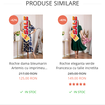
PRODUSE SIMILARE
-42%
-40%
Rochie dama bleumarin
Rochie eleganta verde
Artemis cu imprimeu
Francesca cu talie incretita
abstract si cordon in talie
217,00 RON
249,00 RON
125,00 RON
149,00 RON
IN STOC
IN STOC