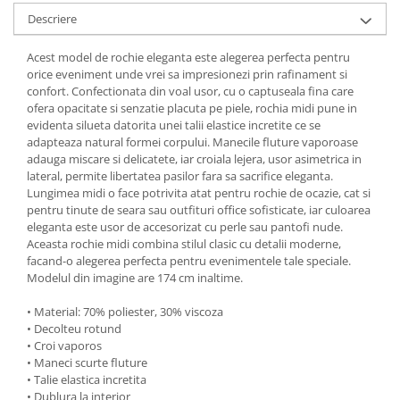
Descriere
Acest model de rochie eleganta este alegerea perfecta pentru
orice eveniment unde vrei sa impresionezi prin rafinament si
confort. Confectionata din voal usor, cu o captuseala fina care
ofera opacitate si senzatie placuta pe piele, rochia midi pune in
evidenta silueta datorita unei talii elastice incretite ce se
adapteaza natural formei corpului. Manecile fluture vaporoase
adauga miscare si delicatete, iar croiala lejera, usor asimetrica in
lateral, permite libertatea pasilor fara sa sacrifice eleganta.
Lungimea midi o face potrivita atat pentru rochie de ocazie, cat si
pentru tinute de seara sau outfituri office sofisticate, iar culoarea
eleganta este usor de accesorizat cu perle sau pantofi nude.
Aceasta rochie midi combina stilul clasic cu detalii moderne,
facand-o alegerea perfecta pentru evenimentele tale speciale.
Modelul din imagine are 174 cm inaltime.
• Material: 70% poliester, 30% viscoza
• Decolteu rotund
• Croi vaporos
• Maneci scurte fluture
• Talie elastica incretita
• Dublura la interior