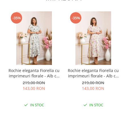
-35%
-35%
Rochie eleganta Fiorella cu
Rochie eleganta Fiorella cu
imprimeuri florale - Alb cu
imprimeuri florale - Alb cu
gri
roz
219,00 RON
219,00 RON
143,00 RON
143,00 RON
IN STOC
IN STOC