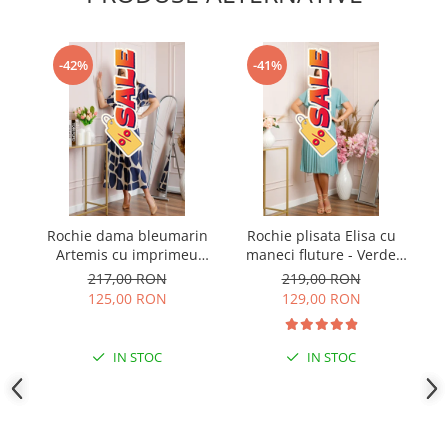
-42%
-41%
Rochie dama bleumarin
Rochie plisata Elisa cu
Artemis cu imprimeu
maneci fluture - Verde
so
abstract si cordon in talie
mint
217,00 RON
219,00 RON
125,00 RON
129,00 RON
IN STOC
IN STOC