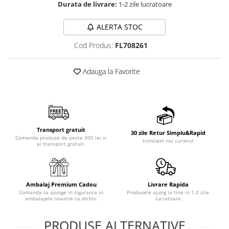
Durata de livrare:
1-2 zile lucratoare
ALERTA STOC
Cod Produs:
FL708261
Adauga la Favorite
Transport gratuit
30 zile Retur Simplu&Rapid
Comanda produse de peste 300 lei si
trimitem noi curierul
ai transport gratuit.
Ambalaj Premium Cadou
Livrare Rapida
Comanda ta ajunge in siguranta in
Produsele ajung la tine in 1-2 zile
ambalajele noastre cu dichis.
lucratoare
PRODUSE ALTERNATIVE