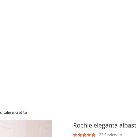
 talie incretita
Rochie eleganta albastr
23 Review-uri