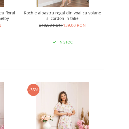
u floral
Rochie albastru regal din voal cu volane
Rochie 
helby
si cordon in talie
N
219,00 RON
139,00 RON
19
IN STOC
-35%
-38%