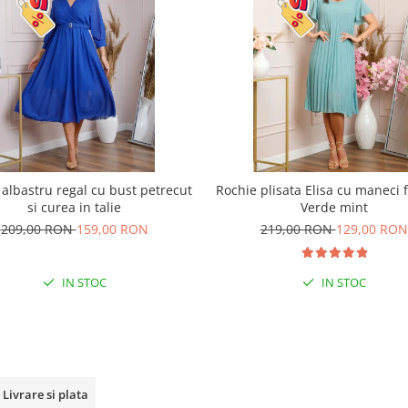
 albastru regal cu bust petrecut
Rochie plisata Elisa cu maneci f
si curea in talie
Verde mint
209,00 RON
159,00 RON
219,00 RON
129,00 RON
IN STOC
IN STOC
Livrare si plata