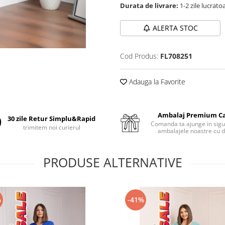
Durata de livrare:
1-2 zile lucrato
ALERTA STOC
Cod Produs:
FL708251
Adauga la Favorite
Ambalaj Premium C
30 zile Retur Simplu&Rapid
Comanda ta ajunge in sigu
trimitem noi curierul
ambalajele noastre cu d
PRODUSE ALTERNATIVE
%
-41%