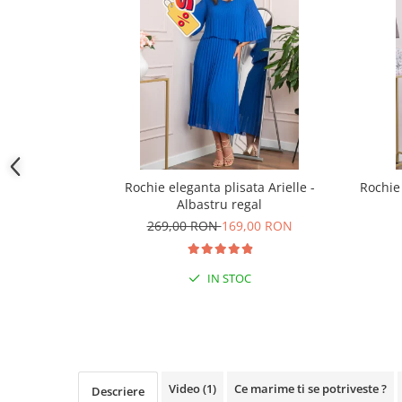
Rochie eleganta plisata Arielle -
Rochie
Albastru regal
269,00 RON
169,00 RON
IN STOC
Video
(1)
Ce marime ti se potriveste ?
Descriere