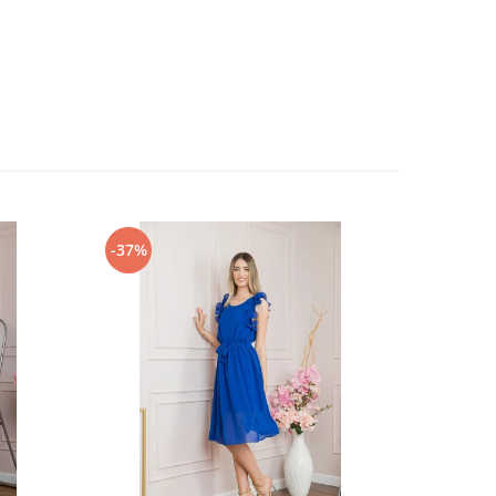
-37%
-25%