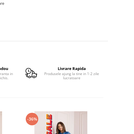
are
adou
Livrare Rapida
ranta in
Produsele ajung la tine in 1-2 zile
ichis.
lucratoare
-36%
-41%