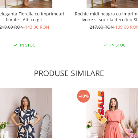
eleganta Fiorella cu imprimeuri
Rochie midi neagra cu imprime
florale - Alb cu gri
ivoire si snur la decolteu S
219,00 RON
143,00 RON
217,00 RON
139,00 RO
IN STOC
IN STOC
PRODUSE SIMILARE
-40%