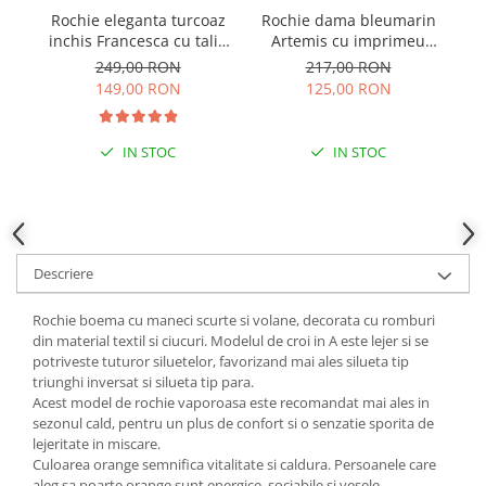
Rochie eleganta turcoaz
Rochie dama bleumarin
R
inchis Francesca cu talie
Artemis cu imprimeu
c
incretita
abstract si cordon in talie
249,00 RON
217,00 RON
149,00 RON
125,00 RON
IN STOC
IN STOC
Descriere
Rochie boema cu maneci scurte si volane, decorata cu romburi
din material textil si ciucuri. Modelul de croi in A este lejer si se
potriveste tuturor siluetelor, favorizand mai ales silueta tip
triunghi inversat si silueta tip para.
Acest model de rochie vaporoasa este recomandat mai ales in
sezonul cald, pentru un plus de confort si o senzatie sporita de
lejeritate in miscare.
Culoarea orange semnifica vitalitate si caldura. Persoanele care
aleg sa poarte orange sunt energice, sociabile si vesele.