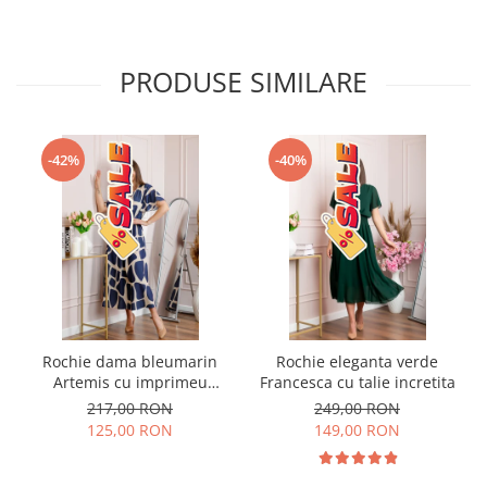
PRODUSE SIMILARE
-42%
-40%
Rochie dama bleumarin
Rochie eleganta verde
Artemis cu imprimeu
Francesca cu talie incretita
abstract si cordon in talie
217,00 RON
249,00 RON
125,00 RON
149,00 RON