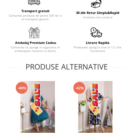
Transport gratuit
30 zile Retur Simplu&Rapid
Comanda produse de peste 300 lei si
trimitem noi curierul
ai transport gratuit.
Ambalaj Premium Cadou
Livrare Rapida
Comanda ta ajunge in siguranta in
Produsele ajung la tine in 1-2 zile
ambalajele noastre cu dichis.
lucratoare
PRODUSE ALTERNATIVE
-40%
-42%