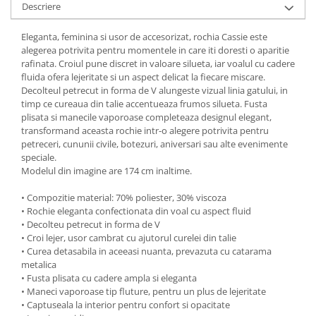
Descriere
Eleganta, feminina si usor de accesorizat, rochia Cassie este
alegerea potrivita pentru momentele in care iti doresti o aparitie
rafinata. Croiul pune discret in valoare silueta, iar voalul cu cadere
fluida ofera lejeritate si un aspect delicat la fiecare miscare.
Decolteul petrecut in forma de V alungeste vizual linia gatului, in
timp ce cureaua din talie accentueaza frumos silueta. Fusta
plisata si manecile vaporoase completeaza designul elegant,
transformand aceasta rochie intr-o alegere potrivita pentru
petreceri, cununii civile, botezuri, aniversari sau alte evenimente
speciale.
Modelul din imagine are 174 cm inaltime.
• Compozitie material: 70% poliester, 30% viscoza
• Rochie eleganta confectionata din voal cu aspect fluid
• Decolteu petrecut in forma de V
• Croi lejer, usor cambrat cu ajutorul curelei din talie
• Curea detasabila in aceeasi nuanta, prevazuta cu catarama
metalica
• Fusta plisata cu cadere ampla si eleganta
• Maneci vaporoase tip fluture, pentru un plus de lejeritate
• Captuseala la interior pentru confort si opacitate