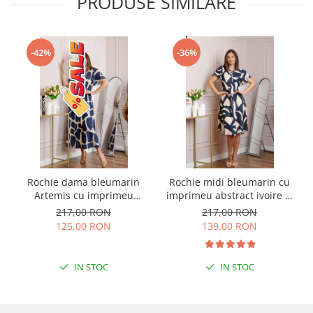
PRODUSE SIMILARE
-42%
-36%
Rochie dama bleumarin
Rochie midi bleumarin cu
Artemis cu imprimeu
imprimeu abstract ivoire si
abstract si cordon in talie
snur la decolteu Shelby
217,00 RON
217,00 RON
125,00 RON
139,00 RON
IN STOC
IN STOC