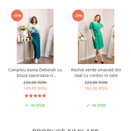
-36%
-29%
Compleu dama Deborah cu
Rochie verde smarald din
bluza vaporoasa si
voal cu cordon in talie
pantaloni largi - Turcoaz
233,00 RON
229,00 RON
inchis
149,00 RON
163,00 RON
IN STOC
IN STOC