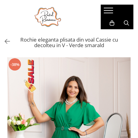
Pijamale
Imbracaminte copii
Pijamale Dama
Imbracaminte Fetite
Rochie eleganta plisata din voal Cassie cu
Pijamale Dama Marimi Mari
Imbracaminte Baieti
decolteu in V - Verde smarald
Halate
Pijamale Baieti
-38%
Pijamale Fetite