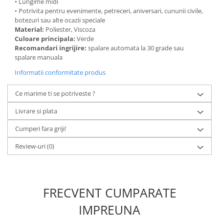
• Lungime midi
• Potrivita pentru evenimente, petreceri, aniversari, cununii civile,
botezuri sau alte ocazii speciale
Material:
Poliester, Viscoza
Culoare principala:
Verde
Recomandari ingrijire:
spalare automata la 30 grade sau
spalare manuala
Informatii conformitate produs
Ce marime ti se potriveste ?
Livrare si plata
Cumperi fara griji!
Review-uri
(0)
FRECVENT CUMPARATE
IMPREUNA