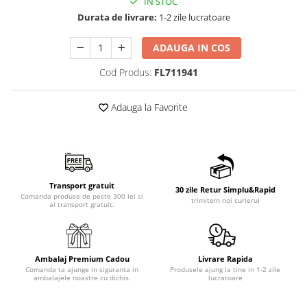
IN STOC
Durata de livrare:
1-2 zile lucratoare
ADAUGA IN COS
Cod Produs:
FL711941
Adauga la Favorite
Transport gratuit
30 zile Retur Simplu&Rapid
Comanda produse de peste 300 lei si
trimitem noi curierul
ai transport gratuit.
Ambalaj Premium Cadou
Livrare Rapida
Comanda ta ajunge in siguranta in
Produsele ajung la tine in 1-2 zile
ambalajele noastre cu dichis.
lucratoare