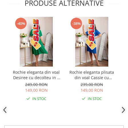
PRODUSE ALTERNATIVE
-40%
-38%
Rochie eleganta din voal
Rochie eleganta plisata
Ro
Desiree cu decolteu in V
din voal Cassie cu
De
si curea - Verde smarald
decolteu in V - Albastru
si
249,00 RON
239,00 RON
regal
149,00 RON
149,00 RON
IN STOC
IN STOC