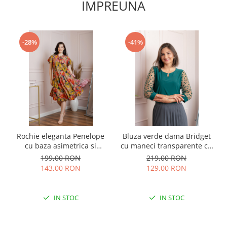
IMPREUNA
-28%
-41%
Rochie eleganta Penelope
Bluza verde dama Bridget
cu baza asimetrica si
cu maneci transparente cu
imprimeu floral - Bej
buline
199,00 RON
219,00 RON
143,00 RON
129,00 RON
IN STOC
IN STOC