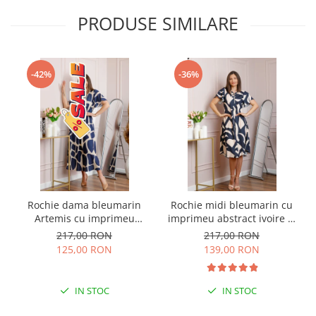
PRODUSE SIMILARE
-42%
-36%
Rochie dama bleumarin
Rochie midi bleumarin cu
Artemis cu imprimeu
imprimeu abstract ivoire si
abstract si cordon in talie
snur la decolteu Shelby
217,00 RON
217,00 RON
125,00 RON
139,00 RON
IN STOC
IN STOC