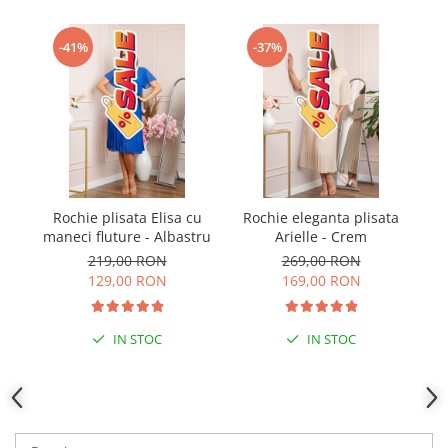
-41%
-37%
Rochie plisata Elisa cu
Rochie eleganta plisata
R
maneci fluture - Albastru
Arielle - Crem
A
219,00 RON
269,00 RON
129,00 RON
169,00 RON
IN STOC
IN STOC