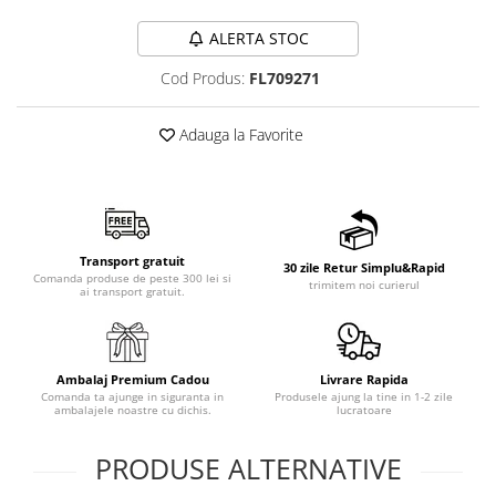
ALERTA STOC
Cod Produs:
FL709271
Adauga la Favorite
Transport gratuit
30 zile Retur Simplu&Rapid
Comanda produse de peste 300 lei si
trimitem noi curierul
ai transport gratuit.
Ambalaj Premium Cadou
Livrare Rapida
Comanda ta ajunge in siguranta in
Produsele ajung la tine in 1-2 zile
ambalajele noastre cu dichis.
lucratoare
PRODUSE ALTERNATIVE