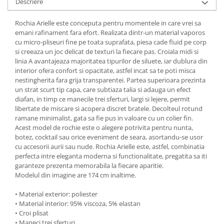
Descriere
Rochia Arielle este conceputa pentru momentele in care vrei sa
emani rafinament fara efort. Realizata dintr-un material vaporos
cu micro-pliseuri fine pe toata suprafata, piesa cade fluid pe corp
si creeaza un joc delicat de texturi la fiecare pas. Croiala midi si
linia A avantajeaza majoritatea tipurilor de siluete, iar dublura din
interior ofera confort si opacitate, astfel incat sa te poti misca
nestingherita fara grija transparentei. Partea superioara prezinta
un strat scurt tip capa, care subtiaza talia si adauga un efect
diafan, in timp ce manecile trei sferturi, largi si lejere, permit
libertate de miscare si acopera discret bratele. Decolteul rotund
ramane minimalist, gata sa fie pus in valoare cu un colier fin.
Acest model de rochie este o alegere potrivita pentru nunta,
botez, cocktail sau orice eveniment de seara, asortandu-se usor
cu accesorii aurii sau nude. Rochia Arielle este, astfel, combinatia
perfecta intre eleganta moderna si functionalitate, pregatita sa iti
garanteze prezenta memorabila la fiecare aparitie.
Modelul din imagine are 174 cm inaltime.
• Material exterior: poliester
• Material interior: 95% viscoza, 5% elastan
• Croi plisat
• Maneci trei sferturi