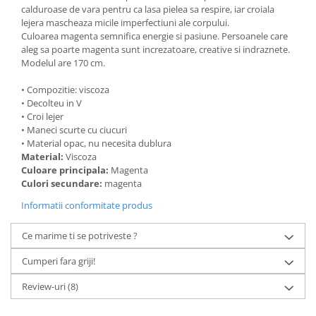
calduroase de vara pentru ca lasa pielea sa respire, iar croiala
lejera mascheaza micile imperfectiuni ale corpului.
Culoarea magenta semnifica energie si pasiune. Persoanele care
aleg sa poarte magenta sunt increzatoare, creative si indraznete.
Modelul are 170 cm.
• Compozitie: viscoza
• Decolteu in V
• Croi lejer
• Maneci scurte cu ciucuri
• Material opac, nu necesita dublura
Material:
Viscoza
Culoare principala:
Magenta
Culori secundare:
magenta
Informatii conformitate produs
Ce marime ti se potriveste ?
Cumperi fara griji!
Review-uri
(8)