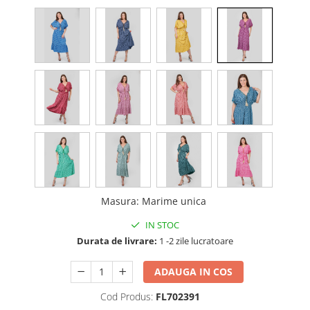
Masura
:
Marime unica
IN STOC
Durata de livrare:
1 -2 zile lucratoare
ADAUGA IN COS
Cod Produs:
FL702391