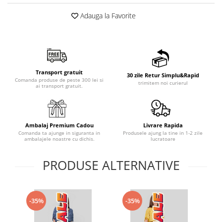
Adauga la Favorite
Transport gratuit
30 zile Retur Simplu&Rapid
Comanda produse de peste 300 lei si
trimitem noi curierul
ai transport gratuit.
Ambalaj Premium Cadou
Livrare Rapida
Comanda ta ajunge in siguranta in
Produsele ajung la tine in 1-2 zile
ambalajele noastre cu dichis.
lucratoare
PRODUSE ALTERNATIVE
-35%
-35%