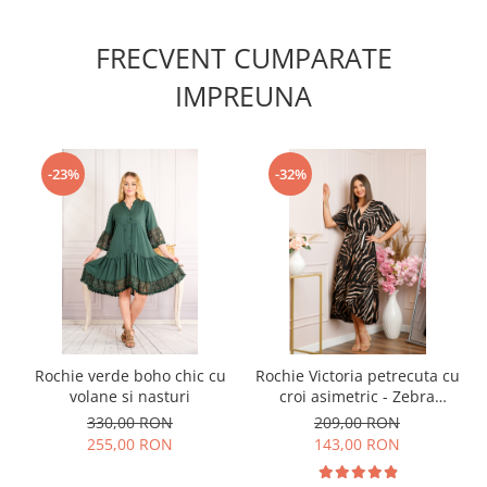
FRECVENT CUMPARATE
IMPREUNA
-23%
-32%
Rochie verde boho chic cu
Rochie Victoria petrecuta cu
volane si nasturi
croi asimetric - Zebra
Bronze
330,00 RON
209,00 RON
255,00 RON
143,00 RON