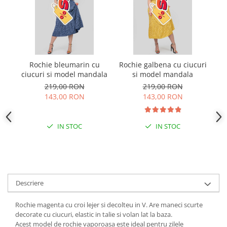
Rochie bleumarin cu
Rochie galbena cu ciucuri
Ro
ciucuri si model mandala
si model mandala
219,00 RON
219,00 RON
143,00 RON
143,00 RON
IN STOC
IN STOC
Descriere
Rochie magenta cu croi lejer si decolteu in V. Are maneci scurte
decorate cu ciucuri, elastic in talie si volan lat la baza.
Acest model de rochie vaporoasa este ideal pentru zilele