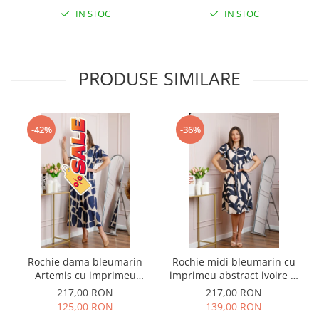
IN STOC
IN STOC
PRODUSE SIMILARE
-42%
-36%
Rochie dama bleumarin
Rochie midi bleumarin cu
Artemis cu imprimeu
imprimeu abstract ivoire si
abstract si cordon in talie
snur la decolteu Shelby
217,00 RON
217,00 RON
125,00 RON
139,00 RON