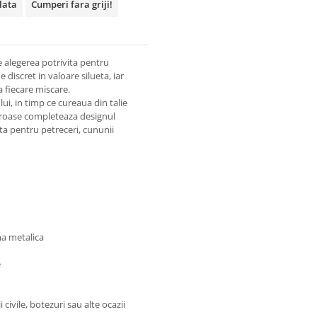
plata
Cumperi fara griji!
e alegerea potrivita pentru
 discret in valoare silueta, iar
la fiecare miscare.
ui, in timp ce cureaua din talie
oroase completeaza designul
ta pentru petreceri, cununii
ma metalica
e
civile, botezuri sau alte ocazii