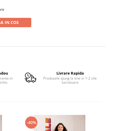
are
A IN COS
adou
Livrare Rapida
ranta in
Produsele ajung la tine in 1-2 zile
ichis.
lucratoare
-40%
-38%