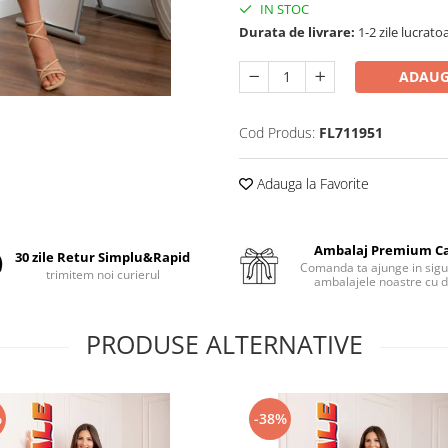
IN STOC
Durata de livrare:
1-2 zile lucrato
ADAUG
Cod Produs:
FL711951
Adauga la Favorite
Ambalaj Premium C
30 zile Retur Simplu&Rapid
Comanda ta ajunge in sigu
trimitem noi curierul
ambalajele noastre cu d
PRODUSE ALTERNATIVE
%
-38%