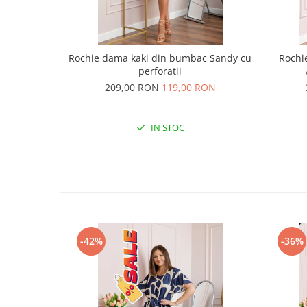
Rochie dama kaki din bumbac Sandy cu
Rochie
perforatii
209,00 RON
119,00 RON
IN STOC
-42%
-36%