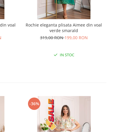
din voal
Rochie eleganta plisata Aimee din voal
Rochie pl
verde smarald
18
N
319,00 RON
199,00 RON
IN STOC
-36%
-38%