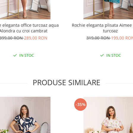
 eleganta office turcoaz aqua
Rochie eleganta plisata Aimee 
Alondra cu croi cambrat
turcoaz
399,00 RON
289,00 RON
319,00 RON
199,00 RO
IN STOC
IN STOC
PRODUSE SIMILARE
-35%