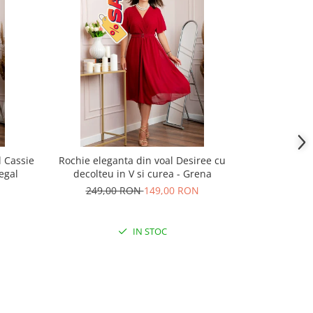
l Cassie
Rochie eleganta din voal Desiree cu
Rochie elegan
egal
decolteu in V si curea - Grena
cu decolte
249,00 RON
149,00 RON
239,
IN STOC