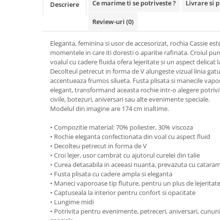
Ce marime ti se potriveste ?
Livrare si 
Descriere
Review-uri
(0)
Eleganta, feminina si usor de accesorizat, rochia Cassie est
momentele in care iti doresti o aparitie rafinata. Croiul pune
voalul cu cadere fluida ofera lejeritate si un aspect delicat 
Decolteul petrecut in forma de V alungeste vizual linia gatul
accentueaza frumos silueta. Fusta plisata si manecile vap
elegant, transformand aceasta rochie intr-o alegere potrivi
civile, botezuri, aniversari sau alte evenimente speciale.
Modelul din imagine are 174 cm inaltime.
• Compozitie material: 70% poliester, 30% viscoza
• Rochie eleganta confectionata din voal cu aspect fluid
• Decolteu petrecut in forma de V
• Croi lejer, usor cambrat cu ajutorul curelei din talie
• Curea detasabila in aceeasi nuanta, prevazuta cu catara
• Fusta plisata cu cadere ampla si eleganta
• Maneci vaporoase tip fluture, pentru un plus de lejeritat
• Captuseala la interior pentru confort si opacitate
• Lungime midi
• Potrivita pentru evenimente, petreceri, aniversari, cununii 