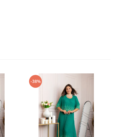
-38%
-30%