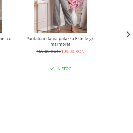
mel cu
Pantaloni dama palazzo Estelle gri
Pantaloni e
marmorat
169,00 RON
109,00 RON
199,
IN STOC