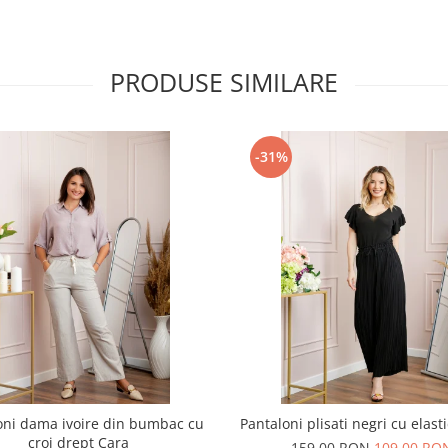
PRODUSE SIMILARE
-31%
oni dama ivoire din bumbac cu
Pantaloni plisati negri cu elasti
croi drept Cara
159,00 RON
109,00 RO