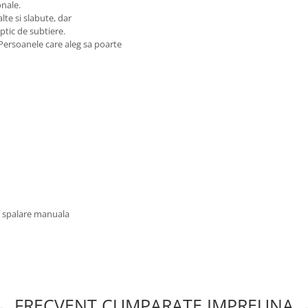
onale.
lte si slabute, dar
ptic de subtiere.
Persoanele care aleg sa poarte
u spalare manuala
FRECVENT CUMPARATE IMPREUNA