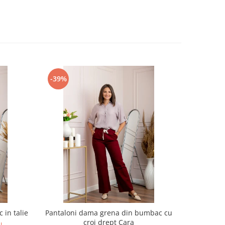
-39%
-39%
c in talie
Pantaloni dama grena din bumbac cu
Pantalon
croi drept Cara
N