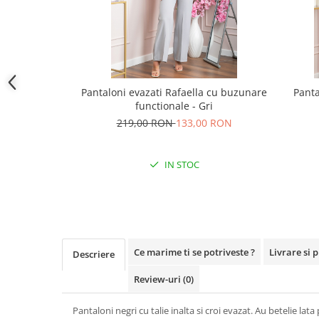
Pantaloni evazati Rafaella cu buzunare
Panta
functionale - Gri
219,00 RON
133,00 RON
IN STOC
Ce marime ti se potriveste ?
Livrare si 
Descriere
Review-uri
(0)
Pantaloni negri cu talie inalta si croi evazat. Au betelie lat