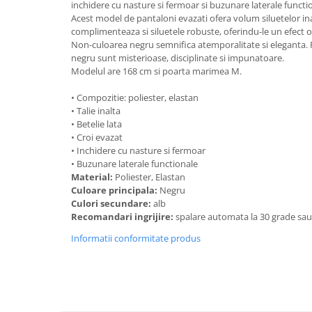
inchidere cu nasture si fermoar si buzunare laterale functi
Acest model de pantaloni evazati ofera volum siluetelor ina
complimenteaza si siluetele robuste, oferindu-le un efect o
Non-culoarea negru semnifica atemporalitate si eleganta. 
negru sunt misterioase, disciplinate si impunatoare.
Modelul are 168 cm si poarta marimea M.
• Compozitie: poliester, elastan
• Talie inalta
• Betelie lata
• Croi evazat
• Inchidere cu nasture si fermoar
• Buzunare laterale functionale
Material:
Poliester, Elastan
Culoare principala:
Negru
Culori secundare:
alb
Recomandari ingrijire:
spalare automata la 30 grade sa
Informatii conformitate produs