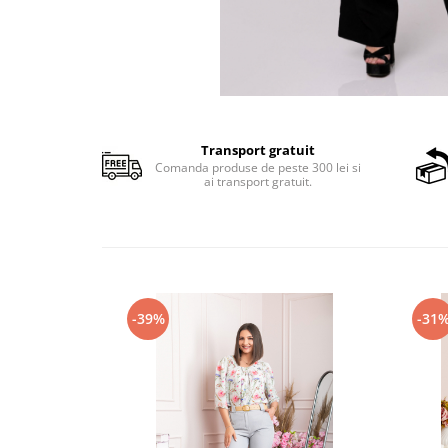
Transport gratuit
Comanda produse de peste 300 lei si
ai transport gratuit.
-39%
-31