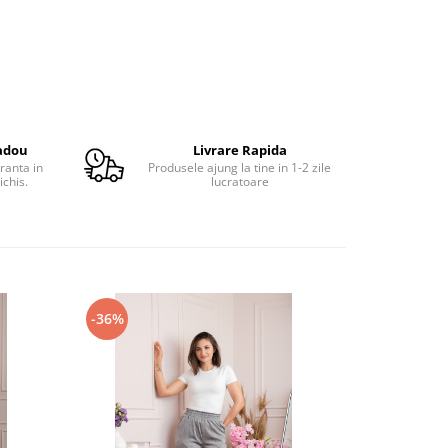
adou
Livrare Rapida
ranta in
Produsele ajung la tine in 1-2 zile
ichis.
lucratoare
-36%
-28%