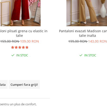
loni plisati grena cu elastic in
Pantaloni evazati Madison ca
talie
talie inalta
159,00 RON
109,00 RON
199,00 RON
143,00 RON
IN STOC
IN STOC
plata
Cumperi fara griji!
a pentru un plus de confort,