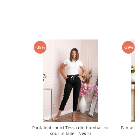
-38%
-39%
Pantaloni conici Tessa din bumbac cu
Pantal
snur in talie - Negru