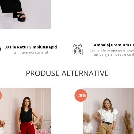
Ambalaj Premium C
30 zile Retur Simplu&Rapid
Comanda ta ajunge in sigu
trimitem noi curierul
ambalajele noastre cu d
PRODUSE ALTERNATIVE
%
-28%