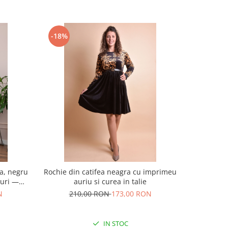
-18%
-25%
ta, negru
Rochie din catifea neagra cu imprimeu
Bluza e
suri —
auriu si curea in talie
b
N
210,00 RON
173,00 RON
14
IN STOC