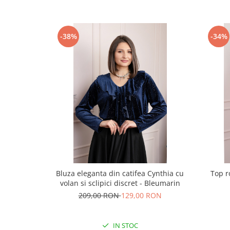
-38%
-34%
Bluza eleganta din catifea Cynthia cu
Top r
volan si sclipici discret - Bleumarin
209,00 RON
129,00 RON
IN STOC