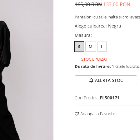
165,00 RON
133,00 RON
Pantaloni cu talie inalta si croi evaz
Alege culoarea
:
Negru
Masura
:
S
M
L
STOC EPUIZAT
Durata de livrare:
1 -2 zile lucrat
ALERTA STOC
Cod Produs:
FL500171
Adauga la Favorite