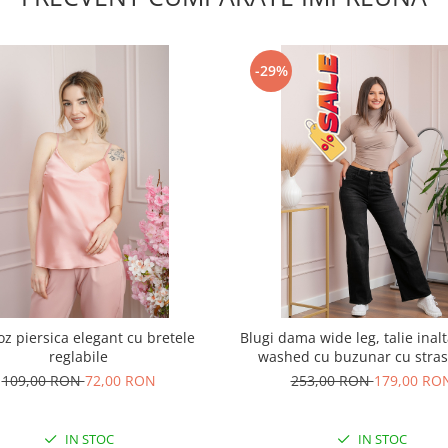
-29%
oz piersica elegant cu bretele
Blugi dama wide leg, talie inal
reglabile
washed cu buzunar cu stra
Britney
109,00 RON
72,00 RON
253,00 RON
179,00 RO
IN STOC
IN STOC