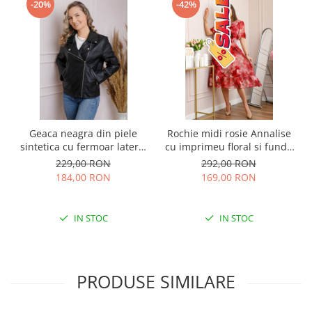
-20%
-42%
Geaca neagra din piele
Rochie midi rosie Annalise
sintetica cu fermoar lateral
cu imprimeu floral si funda
si guler asimetric
la decolteu
229,00 RON
292,00 RON
184,00 RON
169,00 RON
IN STOC
IN STOC
PRODUSE SIMILARE