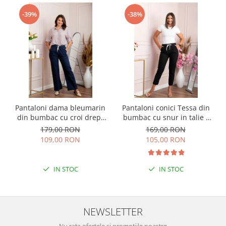
-39%
-38%
Pantaloni dama bleumarin
Pantaloni conici Tessa din
din bumbac cu croi drept
bumbac cu snur in talie -
Cara
Negru
179,00 RON
169,00 RON
109,00 RON
105,00 RON
IN STOC
IN STOC
NEWSLETTER