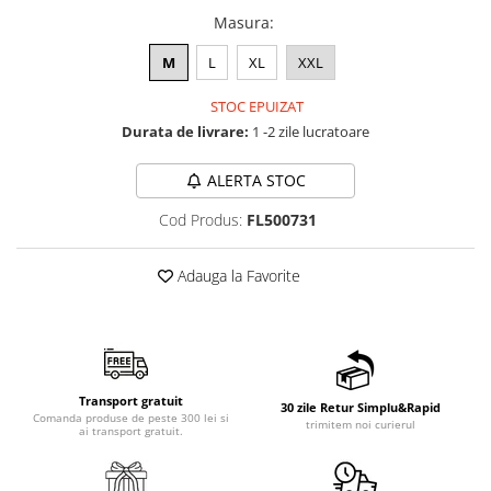
Masura
:
M
L
XL
XXL
STOC EPUIZAT
Durata de livrare:
1 -2 zile lucratoare
ALERTA STOC
Cod Produs:
FL500731
Adauga la Favorite
Transport gratuit
30 zile Retur Simplu&Rapid
Comanda produse de peste 300 lei si
trimitem noi curierul
ai transport gratuit.