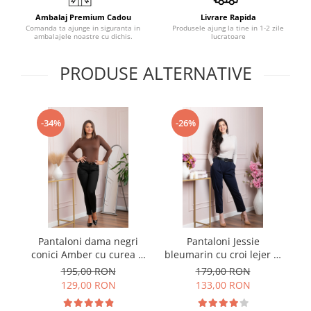
Ambalaj Premium Cadou
Livrare Rapida
Comanda ta ajunge in siguranta in
Produsele ajung la tine in 1-2 zile
ambalajele noastre cu dichis.
lucratoare
PRODUSE ALTERNATIVE
-34%
-26%
Pantaloni dama negri
Pantaloni Jessie
Pa
conici Amber cu curea si
bleumarin cu croi lejer si
c
buzunare functionale
talie elastica
195,00 RON
179,00 RON
129,00 RON
133,00 RON