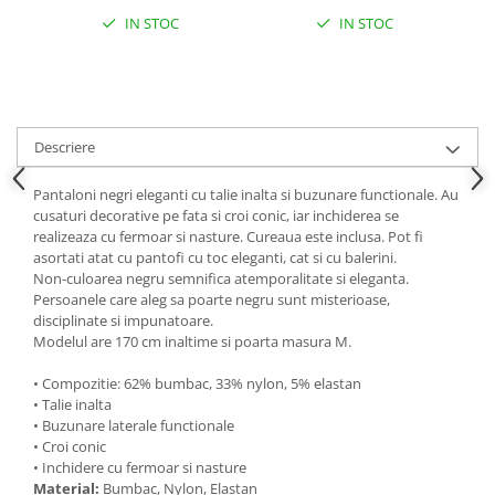
IN STOC
IN STOC
Descriere
Pantaloni negri eleganti cu talie inalta si buzunare functionale. Au
cusaturi decorative pe fata si croi conic, iar inchiderea se
realizeaza cu fermoar si nasture. Cureaua este inclusa. Pot fi
asortati atat cu pantofi cu toc eleganti, cat si cu balerini.
Non-culoarea negru semnifica atemporalitate si eleganta.
Persoanele care aleg sa poarte negru sunt misterioase,
disciplinate si impunatoare.
Modelul are 170 cm inaltime si poarta masura M.
• Compozitie: 62% bumbac, 33% nylon, 5% elastan
• Talie inalta
• Buzunare laterale functionale
• Croi conic
• Inchidere cu fermoar si nasture
Material:
Bumbac, Nylon, Elastan