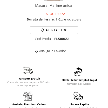
Masura
:
Marime unica
STOC EPUIZAT
Durata de livrare:
1 -2 zile lucratoare
ALERTA STOC
Cod Produs:
FL500651
Adauga la Favorite
Transport gratuit
30 zile Retur Simplu&Rapid
Comanda produse de peste 300 lei si
trimitem noi curierul
ai transport gratuit.
Ambalaj Premium Cadou
Livrare Rapida