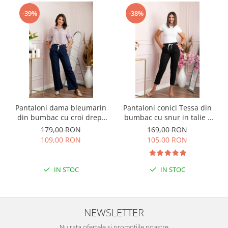
-39%
-38%
Pantaloni dama bleumarin
Pantaloni conici Tessa din
din bumbac cu croi drept
bumbac cu snur in talie -
Cara
Negru
179,00 RON
169,00 RON
109,00 RON
105,00 RON
IN STOC
IN STOC
NEWSLETTER
Nu rata ofertele si promotiile noastre