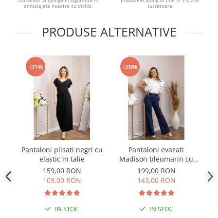
Comanda ta ajunge in siguranta in
Produsele ajung la tine in 1-2 zile
ambalajele noastre cu dichis.
lucratoare
PRODUSE ALTERNATIVE
-31%
-28%
Pantaloni plisati negri cu
Pantaloni evazati
Pa
elastic in talie
Madison bleumarin cu
talie inalta
159,00 RON
199,00 RON
109,00 RON
143,00 RON
IN STOC
IN STOC