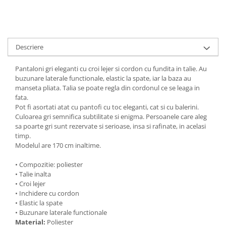
Descriere
Pantaloni gri eleganti cu croi lejer si cordon cu fundita in talie. Au
buzunare laterale functionale, elastic la spate, iar la baza au
manseta pliata. Talia se poate regla din cordonul ce se leaga in
fata.
Pot fi asortati atat cu pantofi cu toc eleganti, cat si cu balerini.
Culoarea gri semnifica subtilitate si enigma. Persoanele care aleg
sa poarte gri sunt rezervate si serioase, insa si rafinate, in acelasi
timp.
Modelul are 170 cm inaltime.
• Compozitie: poliester
• Talie inalta
• Croi lejer
• Inchidere cu cordon
• Elastic la spate
• Buzunare laterale functionale
Material:
Poliester