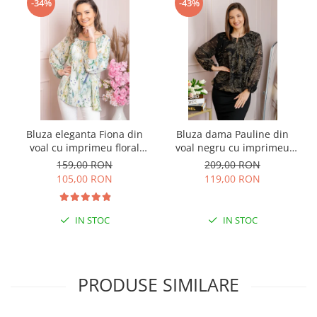
-34%
-43%
Bluza eleganta Fiona din
Bluza dama Pauline din
voal cu imprimeu floral
voal negru cu imprimeu
verde
floral auriu
159,00 RON
209,00 RON
105,00 RON
119,00 RON
IN STOC
IN STOC
PRODUSE SIMILARE