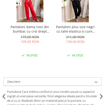
Pantaloni dama rosii din
Pantaloni plus size negri
bumbac cu croi drept
cu talie elastica si curea
bl
Cara
reglabila Lillian
179,00 RON
211,00 RON
109,00 RON
139,00 RON
IN STOC
IN STOC
Descriere
Pantalonii Cara imbina confortul unui model casual cu aspectul
ingrijit al unei piese versatile, fiind alegerea ideala pentru tinutele
de zi cu zi. Realizati dintr-un material placut la purtare, cu