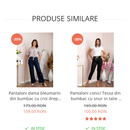
PRODUSE SIMILARE
-39%
-38%
Pantaloni dama bleumarin
Pantaloni conici Tessa din
din bumbac cu croi drept
bumbac cu snur in talie -
Cara
Negru
179,00 RON
169,00 RON
109,00 RON
105,00 RON
IN STOC
IN STOC