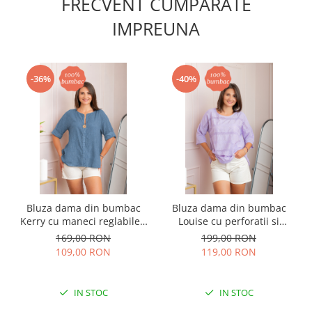
FRECVENT CUMPARATE
IMPREUNA
-36%
-40%
Bluza dama din bumbac
Bluza dama din bumbac
Kerry cu maneci reglabile -
Louise cu perforatii si
Albastru
buzunar - Lila
169,00 RON
199,00 RON
109,00 RON
119,00 RON
IN STOC
IN STOC