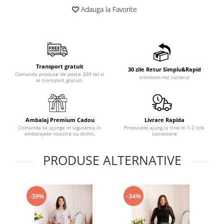
Adauga la Favorite
Transport gratuit
30 zile Retur Simplu&Rapid
Comanda produse de peste 300 lei si
trimitem noi curierul
ai transport gratuit.
Ambalaj Premium Cadou
Livrare Rapida
Comanda ta ajunge in siguranta in
Produsele ajung la tine in 1-2 zile
ambalajele noastre cu dichis.
lucratoare
PRODUSE ALTERNATIVE
-39%
-34%