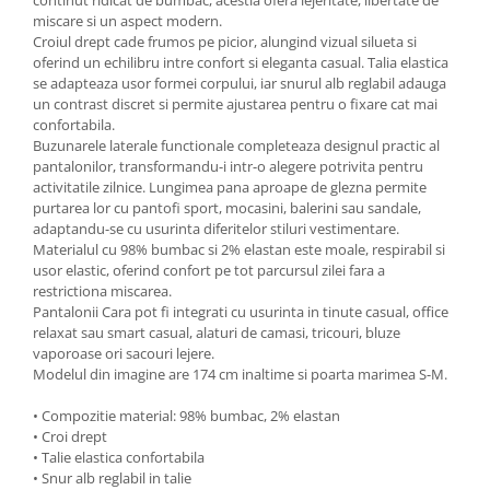
continut ridicat de bumbac, acestia ofera lejeritate, libertate de
miscare si un aspect modern.
Croiul drept cade frumos pe picior, alungind vizual silueta si
oferind un echilibru intre confort si eleganta casual. Talia elastica
se adapteaza usor formei corpului, iar snurul alb reglabil adauga
un contrast discret si permite ajustarea pentru o fixare cat mai
confortabila.
Buzunarele laterale functionale completeaza designul practic al
pantalonilor, transformandu-i intr-o alegere potrivita pentru
activitatile zilnice. Lungimea pana aproape de glezna permite
purtarea lor cu pantofi sport, mocasini, balerini sau sandale,
adaptandu-se cu usurinta diferitelor stiluri vestimentare.
Materialul cu 98% bumbac si 2% elastan este moale, respirabil si
usor elastic, oferind confort pe tot parcursul zilei fara a
restrictiona miscarea.
Pantalonii Cara pot fi integrati cu usurinta in tinute casual, office
relaxat sau smart casual, alaturi de camasi, tricouri, bluze
vaporoase ori sacouri lejere.
Modelul din imagine are 174 cm inaltime si poarta marimea S-M.
• Compozitie material: 98% bumbac, 2% elastan
• Croi drept
• Talie elastica confortabila
• Snur alb reglabil in talie