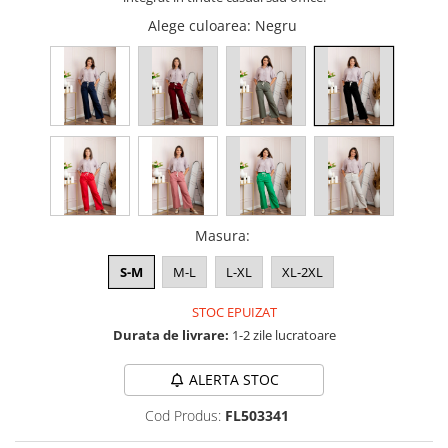
Alege culoarea
: Negru
Masura
:
S-M
M-L
L-XL
XL-2XL
STOC EPUIZAT
Durata de livrare:
1-2 zile lucratoare
ALERTA STOC
Cod Produs:
FL503341