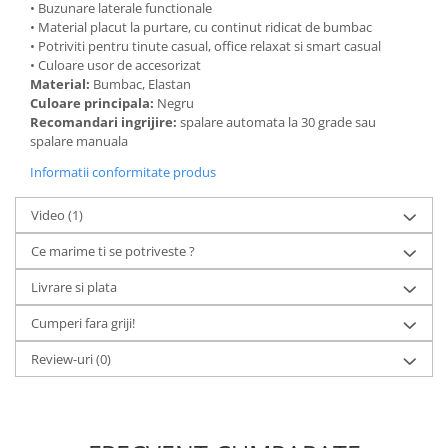
• Buzunare laterale functionale
• Material placut la purtare, cu continut ridicat de bumbac
• Potriviti pentru tinute casual, office relaxat si smart casual
• Culoare usor de accesorizat
Material:
Bumbac, Elastan
Culoare principala:
Negru
Recomandari ingrijire:
spalare automata la 30 grade sau
spalare manuala
Informatii conformitate produs
Video
(1)
Ce marime ti se potriveste ?
Livrare si plata
Cumperi fara griji!
Review-uri
(0)