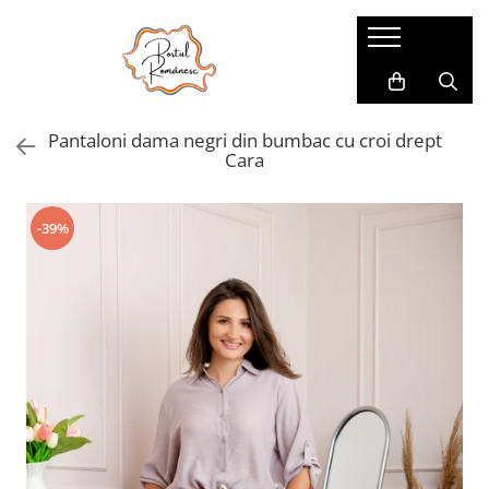
Pijamale
Imbracaminte copii
Pijamale Dama
Imbracaminte Fetite
Pantaloni dama negri din bumbac cu croi drept
Pijamale Dama Marimi Mari
Imbracaminte Baieti
Cara
Halate
Pijamale Baieti
-39%
Pijamale Fetite