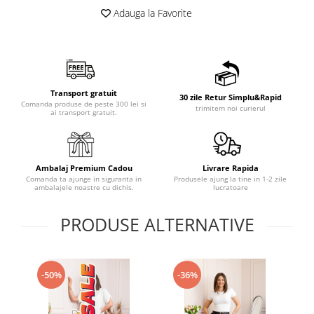
Adauga la Favorite
Transport gratuit
30 zile Retur Simplu&Rapid
Comanda produse de peste 300 lei si
trimitem noi curierul
ai transport gratuit.
Ambalaj Premium Cadou
Livrare Rapida
Comanda ta ajunge in siguranta in
Produsele ajung la tine in 1-2 zile
ambalajele noastre cu dichis.
lucratoare
PRODUSE ALTERNATIVE
-50%
-36%