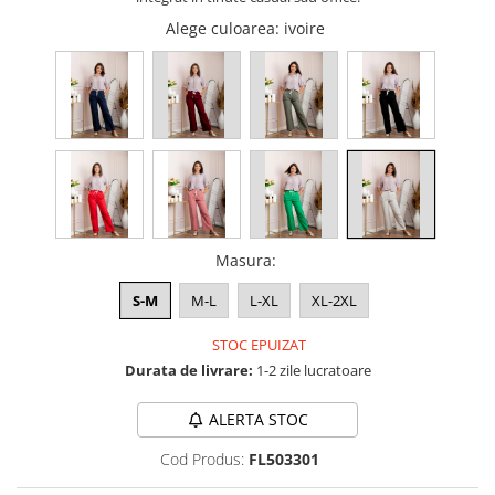
Alege culoarea
: ivoire
Masura
:
S-M
M-L
L-XL
XL-2XL
STOC EPUIZAT
Durata de livrare:
1-2 zile lucratoare
ALERTA STOC
Cod Produs:
FL503301