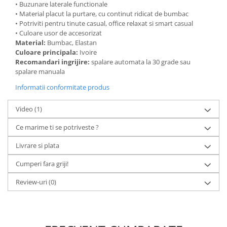
• Buzunare laterale functionale
• Material placut la purtare, cu continut ridicat de bumbac
• Potriviti pentru tinute casual, office relaxat si smart casual
• Culoare usor de accesorizat
Material:
Bumbac, Elastan
Culoare principala:
Ivoire
Recomandari ingrijire:
spalare automata la 30 grade sau
spalare manuala
Informatii conformitate produs
Video
(1)
Ce marime ti se potriveste ?
Livrare si plata
Cumperi fara griji!
Review-uri
(0)