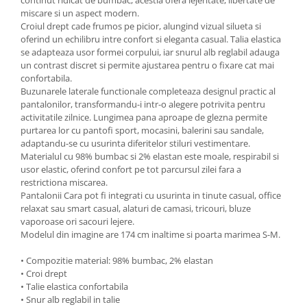
continut ridicat de bumbac, acestia ofera lejeritate, libertate de
miscare si un aspect modern.
Croiul drept cade frumos pe picior, alungind vizual silueta si
oferind un echilibru intre confort si eleganta casual. Talia elastica
se adapteaza usor formei corpului, iar snurul alb reglabil adauga
un contrast discret si permite ajustarea pentru o fixare cat mai
confortabila.
Buzunarele laterale functionale completeaza designul practic al
pantalonilor, transformandu-i intr-o alegere potrivita pentru
activitatile zilnice. Lungimea pana aproape de glezna permite
purtarea lor cu pantofi sport, mocasini, balerini sau sandale,
adaptandu-se cu usurinta diferitelor stiluri vestimentare.
Materialul cu 98% bumbac si 2% elastan este moale, respirabil si
usor elastic, oferind confort pe tot parcursul zilei fara a
restrictiona miscarea.
Pantalonii Cara pot fi integrati cu usurinta in tinute casual, office
relaxat sau smart casual, alaturi de camasi, tricouri, bluze
vaporoase ori sacouri lejere.
Modelul din imagine are 174 cm inaltime si poarta marimea S-M.
• Compozitie material: 98% bumbac, 2% elastan
• Croi drept
• Talie elastica confortabila
• Snur alb reglabil in talie