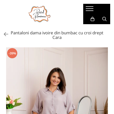
Pijamale
Imbracaminte copii
Pijamale Dama
Imbracaminte Fetite
Pantaloni dama ivoire din bumbac cu croi drept
Pijamale Dama Marimi Mari
Imbracaminte Baieti
Cara
Halate
Pijamale Baieti
-39%
Pijamale Fetite