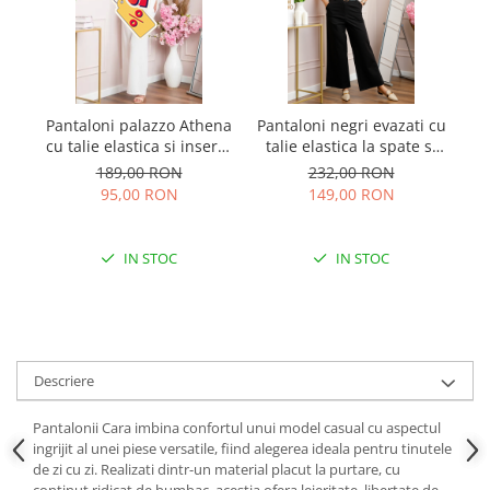
Pantaloni palazzo Athena
Pantaloni negri evazati cu
Pa
cu talie elastica si insertii
talie elastica la spate si
argintii - Alb
curea reglabila Molly
189,00 RON
232,00 RON
95,00 RON
149,00 RON
IN STOC
IN STOC
Descriere
Pantalonii Cara imbina confortul unui model casual cu aspectul
ingrijit al unei piese versatile, fiind alegerea ideala pentru tinutele
de zi cu zi. Realizati dintr-un material placut la purtare, cu