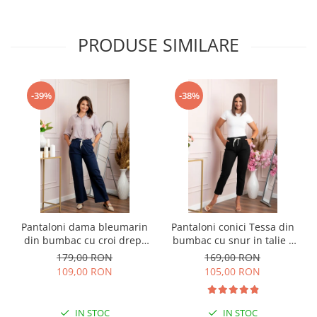
PRODUSE SIMILARE
-39%
-38%
Pantaloni dama bleumarin
Pantaloni conici Tessa din
din bumbac cu croi drept
bumbac cu snur in talie -
Cara
Negru
179,00 RON
169,00 RON
109,00 RON
105,00 RON
IN STOC
IN STOC