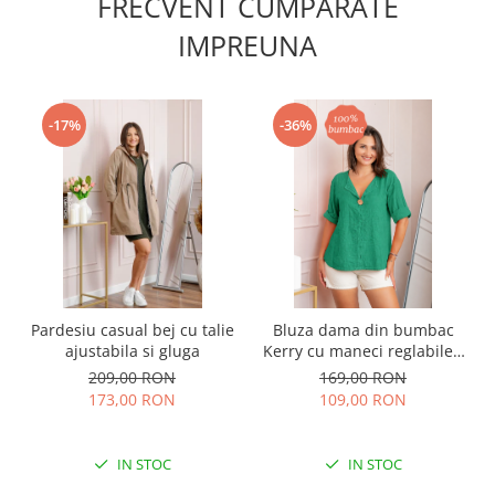
FRECVENT CUMPARATE
IMPREUNA
-17%
-36%
Pardesiu casual bej cu talie
Bluza dama din bumbac
ajustabila si gluga
Kerry cu maneci reglabile -
Verde
209,00 RON
169,00 RON
173,00 RON
109,00 RON
IN STOC
IN STOC