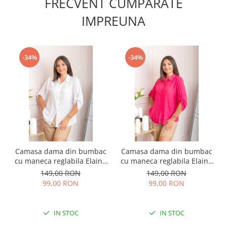
FRECVENT CUMPARATE
IMPREUNA
-34%
-34%
Camasa dama din bumbac
Camasa dama din bumbac
cu maneca reglabila Elaine
cu maneca reglabila Elaine
- Alb
- Ciclam
149,00 RON
149,00 RON
99,00 RON
99,00 RON
IN STOC
IN STOC