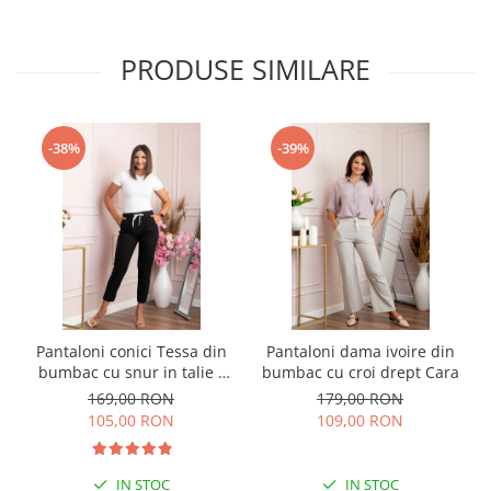
PRODUSE SIMILARE
-38%
-39%
Pantaloni conici Tessa din
Pantaloni dama ivoire din
bumbac cu snur in talie -
bumbac cu croi drept Cara
Negru
169,00 RON
179,00 RON
105,00 RON
109,00 RON
IN STOC
IN STOC