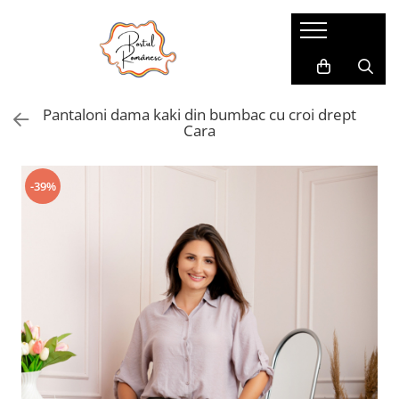
Pijamale
Imbracaminte copii
Pijamale Dama
Imbracaminte Fetite
Pantaloni dama kaki din bumbac cu croi drept
Pijamale Dama Marimi Mari
Imbracaminte Baieti
Cara
Halate
Pijamale Baieti
-39%
Pijamale Fetite