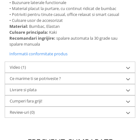
• Buzunare laterale functionale
• Material placut la purtare, cu continut ridicat de bumbac
• Potriviti pentru tinute casual, office relaxat si smart casual
• Culoare usor de accesorizat
Material:
Bumbac, Elastan
Culoare principala:
Kaki
Recomandari ingrijire:
spalare automata la 30 grade sau
spalare manuala
Informatii conformitate produs
Video
(1)
Ce marime ti se potriveste ?
Livrare si plata
Cumperi fara griji!
Review-uri
(0)