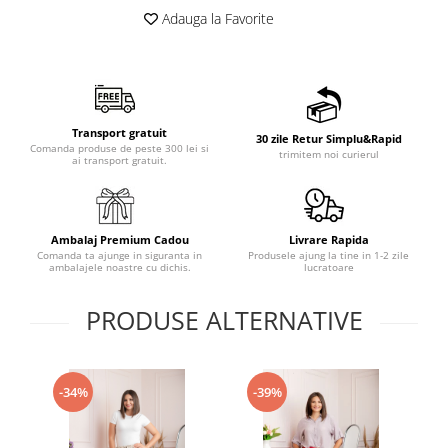
Adauga la Favorite
Transport gratuit
30 zile Retur Simplu&Rapid
Comanda produse de peste 300 lei si
trimitem noi curierul
ai transport gratuit.
Ambalaj Premium Cadou
Livrare Rapida
Comanda ta ajunge in siguranta in
Produsele ajung la tine in 1-2 zile
ambalajele noastre cu dichis.
lucratoare
PRODUSE ALTERNATIVE
-34%
-39%