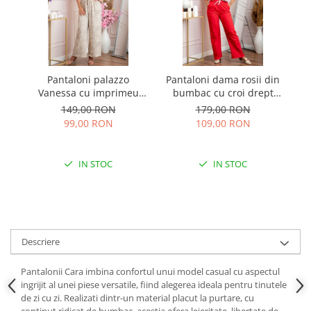
Pantaloni palazzo
Pantaloni dama rosii din
Pa
Vanessa cu imprimeu
bumbac cu croi drept
cu
abstract - Crem
Cara
149,00 RON
179,00 RON
99,00 RON
109,00 RON
IN STOC
IN STOC
Descriere
Pantalonii Cara imbina confortul unui model casual cu aspectul
ingrijit al unei piese versatile, fiind alegerea ideala pentru tinutele
de zi cu zi. Realizati dintr-un material placut la purtare, cu