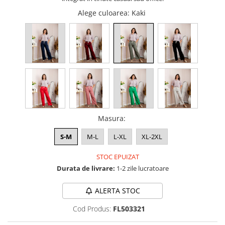
Alege culoarea
: Kaki
Masura
:
S-M
M-L
L-XL
XL-2XL
STOC EPUIZAT
Durata de livrare:
1-2 zile lucratoare
ALERTA STOC
Cod Produs:
FL503321