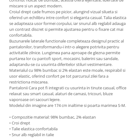
continut ridicat de bumbac, acestia ofera lejeritate, libertate de
miscare si un aspect modern.
Croiul drept cade frumos pe picior, alungind vizual silueta si
oferind un echilibru intre confort si eleganta casual. Talia elastica
se adapteaza usor formei corpului, iar snurul alb reglabil adauga
un contrast discret si permite ajustarea pentru o fixare cat mai
confortabila.
Buzunarele laterale functionale completeaza designul practic al
pantalonilor, transformandu-i intr-o alegere potrivita pentru
activitatile zilnice. Lungimea pana aproape de glezna permite
purtarea lor cu pantofi sport, mocasini, balerini sau sandale,
adaptandu-se cu usurinta diferitelor stiluri vestimentare.
Materialul cu 98% bumbac si 2% elastan este moale, respirabil si
usor elastic, oferind confort pe tot parcursul zilei fara a
restrictiona miscarea.
Pantalonii Cara pot fi integrati cu usurinta in tinute casual, office
relaxat sau smart casual, alaturi de camasi, tricouri, bluze
vaporoase ori sacouri lejere.
Modelul din imagine are 174 cm inaltime si poarta marimea S-M.
• Compozitie material: 98% bumbac, 2% elastan
• Croi drept
• Talie elastica confortabila
• Snur alb reglabil in talie