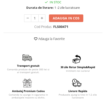
IN STOC
Durata de livrare:
1 -2 zile lucratoare
ADAUGA IN COS
Cod Produs:
FL500471
Adauga la Favorite
Transport gratuit
30 zile Retur Simplu&Rapid
Comanda produse de peste 300 lei si
trimitem noi curierul
ai transport gratuit.
Ambalaj Premium Cadou
Livrare Rapida
Comanda ta ajunge in siguranta in
Produsele ajung la tine in 1-2 zile
ambalajele noastre cu dichis.
lucratoare