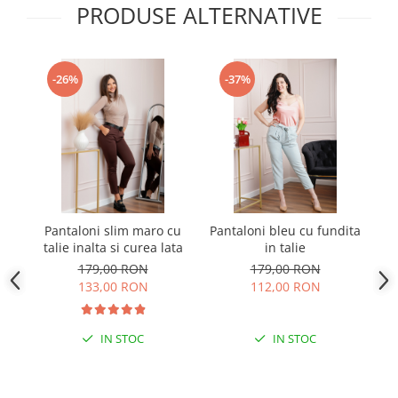
PRODUSE ALTERNATIVE
-26%
-37%
Pantaloni slim maro cu
Pantaloni bleu cu fundita
talie inalta si curea lata
in talie
t
179,00 RON
179,00 RON
133,00 RON
112,00 RON
IN STOC
IN STOC