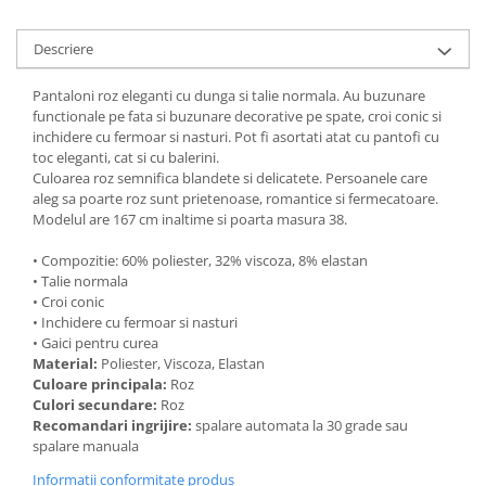
Descriere
Pantaloni roz eleganti cu dunga si talie normala. Au buzunare
functionale pe fata si buzunare decorative pe spate, croi conic si
inchidere cu fermoar si nasturi. Pot fi asortati atat cu pantofi cu
toc eleganti, cat si cu balerini.
Culoarea roz semnifica blandete si delicatete. Persoanele care
aleg sa poarte roz sunt prietenoase, romantice si fermecatoare.
Modelul are 167 cm inaltime si poarta masura 38.
• Compozitie: 60% poliester, 32% viscoza, 8% elastan
• Talie normala
• Croi conic
• Inchidere cu fermoar si nasturi
• Gaici pentru curea
Material:
Poliester, Viscoza, Elastan
Culoare principala:
Roz
Culori secundare:
Roz
Recomandari ingrijire:
spalare automata la 30 grade sau
spalare manuala
Informatii conformitate produs