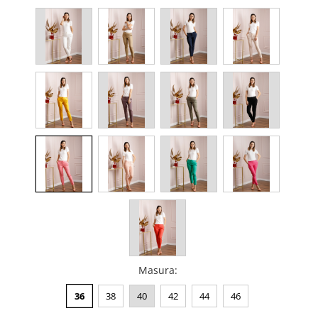
Masura
:
36
38
40
42
44
46