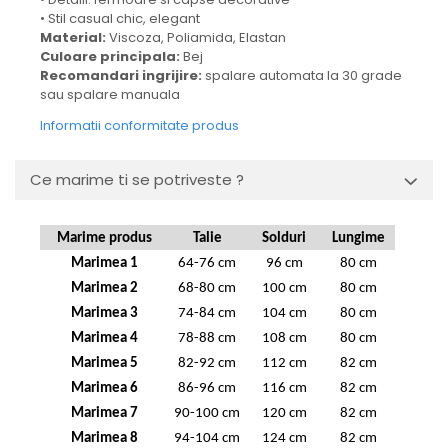
• Stil casual chic, elegant
Material:
Viscoza, Poliamida, Elastan
Culoare principala:
Bej
Recomandari ingrijire:
spalare automata la 30 grade
sau spalare manuala
Informatii conformitate produs
Ce marime ti se potriveste ?
Marime produs
Talie
Solduri
Lungime
Marimea 1
64-76 cm
96 cm
80 cm
Marimea 2
68-80 cm
100 cm
80 cm
Marimea 3
74-84 cm
104 cm
80 cm
Marimea 4
78-88 cm
108 cm
80 cm
Marimea 5
82-92 cm
112 cm
82 cm
Marimea 6
86-96 cm
116 cm
82 cm
Marimea 7
90-100 cm
120 cm
82 cm
Marimea 8
94-104 cm
124 cm
82 cm