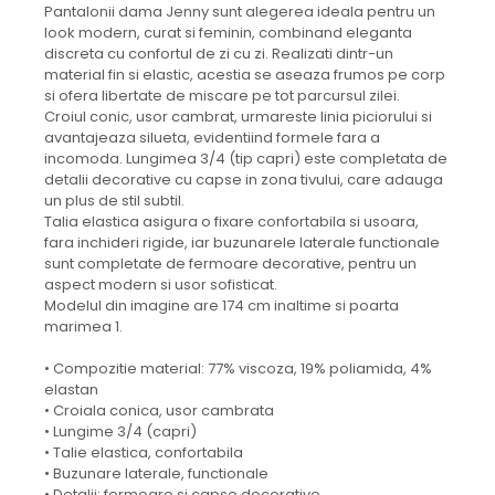
Pantalonii dama Jenny sunt alegerea ideala pentru un
look modern, curat si feminin, combinand eleganta
discreta cu confortul de zi cu zi. Realizati dintr-un
material fin si elastic, acestia se aseaza frumos pe corp
si ofera libertate de miscare pe tot parcursul zilei.
Croiul conic, usor cambrat, urmareste linia piciorului si
avantajeaza silueta, evidentiind formele fara a
incomoda. Lungimea 3/4 (tip capri) este completata de
detalii decorative cu capse in zona tivului, care adauga
un plus de stil subtil.
Talia elastica asigura o fixare confortabila si usoara,
fara inchideri rigide, iar buzunarele laterale functionale
sunt completate de fermoare decorative, pentru un
aspect modern si usor sofisticat.
Modelul din imagine are 174 cm inaltime si poarta
marimea 1.
• Compozitie material: 77% viscoza, 19% poliamida, 4%
elastan
• Croiala conica, usor cambrata
• Lungime 3/4 (capri)
• Talie elastica, confortabila
• Buzunare laterale, functionale
• Detalii: fermoare si capse decorative