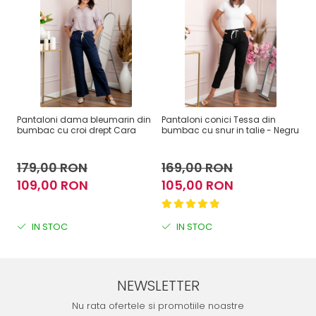
Pantaloni dama bleumarin din
Pantaloni conici Tessa din
Pa
bumbac cu croi drept Cara
bumbac cu snur in talie - Negru
in
179,00 RON
169,00 RON
1
109,00 RON
105,00 RON
1
IN STOC
IN STOC
NEWSLETTER
Nu rata ofertele si promotiile noastre