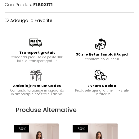
Cod Produs:
FL503171
Adauga la Favorite
Transport gratuit
30 zile Retur Simplu&Rapid
Comanda produse de peste 300
trimitem noi curierul
lei si ai transport gratuit.
Ambalaj Premium Cadou
Livrare Rapida
Comanda ta ajunge in siguranta
Produsele ajung la tine in 1-2 zile
in ambalajele noastre cu dichis.
lucratoare
Produse Alternative
-30%
-30%
-