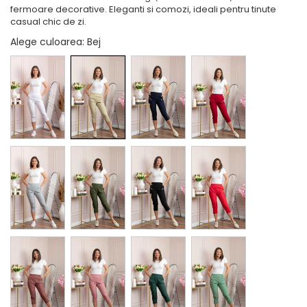
fermoare decorative. Eleganti si comozi, ideali pentru tinute
casual chic de zi.
Alege culoarea
: Bej