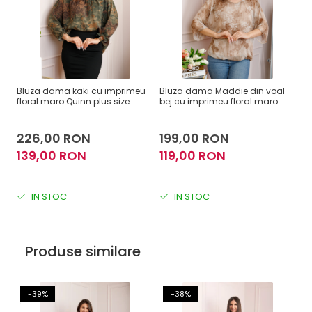
Bluza dama kaki cu imprimeu
Bluza dama Maddie din voal
Bl
floral maro Quinn plus size
bej cu imprimeu floral maro
al
Ho
226,00 RON
199,00 RON
2
139,00 RON
119,00 RON
1
IN STOC
IN STOC
Produse similare
-39%
-38%