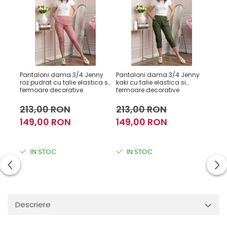
Pantaloni dama 3/4 Jenny
Pantaloni dama 3/4 Jenny
Pant
roz pudrat cu talie elastica si
kaki cu talie elastica si
crem
fermoare decorative
fermoare decorative
213,00 RON
213,00 RON
15
149,00 RON
149,00 RON
112
IN STOC
IN STOC
I
Descriere