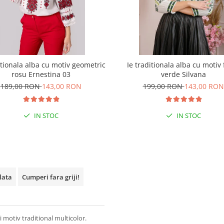
itionala alba cu motiv geometric
Ie traditionala alba cu motiv 
rosu Ernestina 03
verde Silvana
189,00 RON
143,00 RON
199,00 RON
143,00 RON
IN STOC
IN STOC
plata
Cumperi fara griji!
 motiv traditional multicolor.