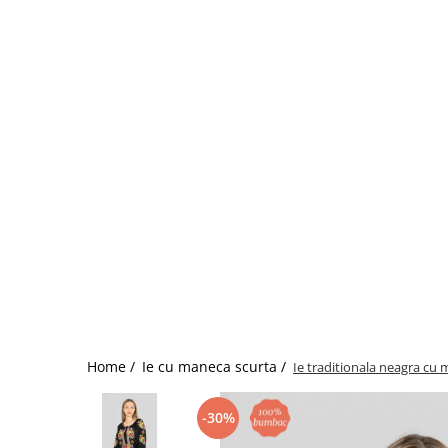
Home /
Ie cu maneca scurta /
Ie traditionala neagra cu m
-30%