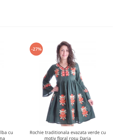
-27%
-18%
alba cu
Rochie traditionala evazata verde cu
Rochie t
ina
motiv floral rosu Daria