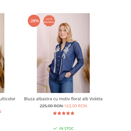
-28%
-28%
lticolor
Bluza albastra cu motiv floral alb Violeta
Bluza t
225,00 RON
163,00 RON
N
19
IN STOC