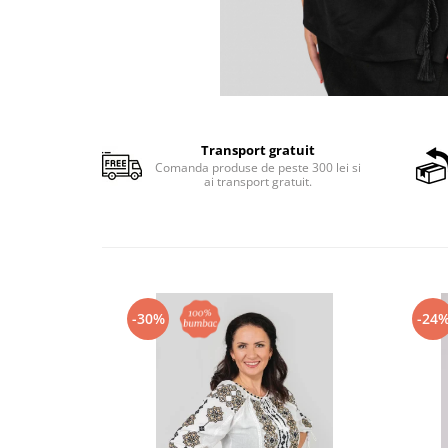
Transport gratuit
Comanda produse de peste 300 lei si
ai transport gratuit.
-30%
-24