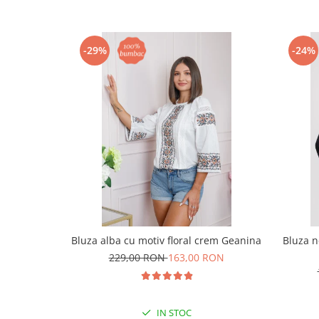
-29%
-24%
Bluza alba cu motiv floral crem Geanina
Bluza n
229,00 RON
163,00 RON
IN STOC