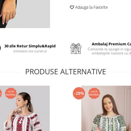
Adauga la Favorite
Ambalaj Premium C
30 zile Retur Simplu&Rapid
Comanda ta ajunge in sigu
trimitem noi curierul
ambalajele noastre cu d
PRODUSE ALTERNATIVE
%
-28%