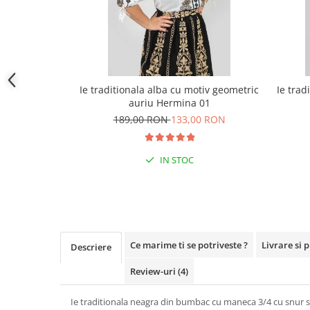
Ie traditionala alba cu motiv geometric
Ie trad
auriu Hermina 01
189,00 RON
133,00 RON
IN STOC
Ce marime ti se potriveste ?
Livrare si 
Descriere
Review-uri
(4)
Ie traditionala neagra din bumbac cu maneca 3/4 cu snur si