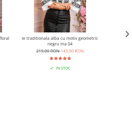
floral
Ie traditionala alba cu motiv geometric
Ie traditiona
negru Ina 04
ne
219,00 RON
143,00 RON
180,
IN STOC