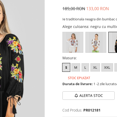
189,00 RON
133,00 RON
Ie traditionala neagra din bumbac c
Alege culoarea
: negru cu multi
Masura
:
S
M
L
XL
XXL
STOC EPUIZAT
Durata de livrare:
1 -2 zile lucrat
ALERTA STOC
Cod Produs:
PR012181