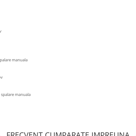
v
 spalare manuala
ov
u spalare manuala
FRECVENT CUMPARATE IMPREUNA