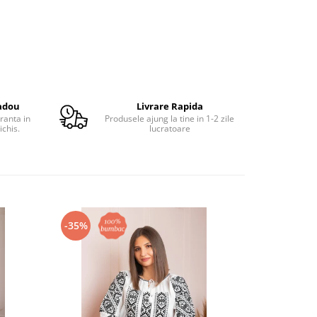
adou
Livrare Rapida
ranta in
Produsele ajung la tine in 1-2 zile
ichis.
lucratoare
-35%
-26%