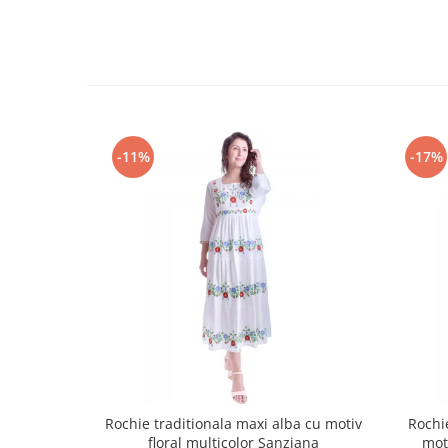
-11%
-17%
Rochie traditionala maxi alba cu motiv
Rochi
floral multicolor Sanziana
mot