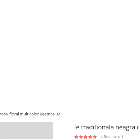
otiv floral multicolor Beatrice 02
Ie traditionala neagra 
4 Review-uri