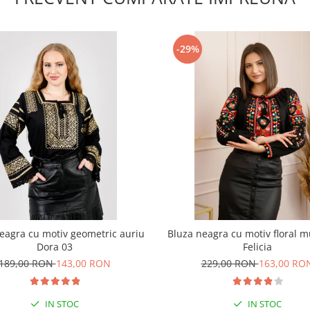
-29%
eagra cu motiv geometric auriu
Bluza neagra cu motiv floral mu
Dora 03
Felicia
189,00 RON
143,00 RON
229,00 RON
163,00 RO
IN STOC
IN STOC