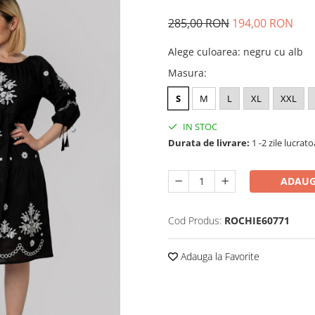
285,00 RON
194,00 RON
Alege culoarea
:
negru cu alb
Masura
:
S
M
L
XL
XXL
IN STOC
Durata de livrare:
1 -2 zile lucrat
ADAUG
Cod Produs:
ROCHIE60771
Adauga la Favorite