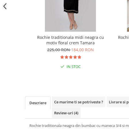
Rochie traditionala midi neagra cu
Rochi
motiv floral crem Tamara
225,00 RON
184,00 RON
IN STOC
Ce marime ti se potriveste ?
Livrare si 
Descriere
Review-uri
(4)
Rochie traditionala neagra din bumbac cu maneca 3/4 si mo