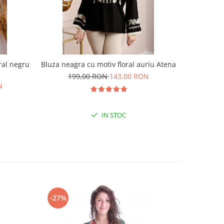
oral negru
Bluza neagra cu motiv floral auriu Atena
Bluza ne
199,00 RON
143,00 RON
18
N
IN STOC
-27%
-18%