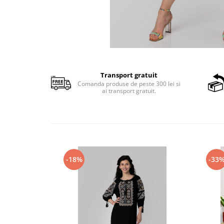
Transport gratuit
Comanda produse de peste 300 lei si
ai transport gratuit.
-18%
-33