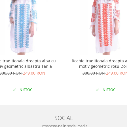
e traditionala dreapta alba cu
Rochie traditionala dreapta 
iv geometric albastru Tania
motiv geometric rosu Do
300,00 RON
249,00 RON
300,00 RON
249,00 RO
IN STOC
IN STOC
SOCIAL
Urmareste-ne in social media