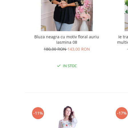
Bluza neagra cu motiv floral auriu
Ie tr
Iasmina 08
multi
180,00 RON
143,00 RON
IN STOC
-11%
-17%