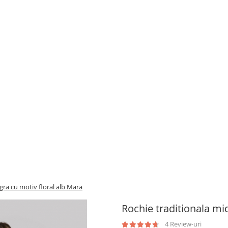
gra cu motiv floral alb Mara
Rochie traditionala mi
4 Review-uri