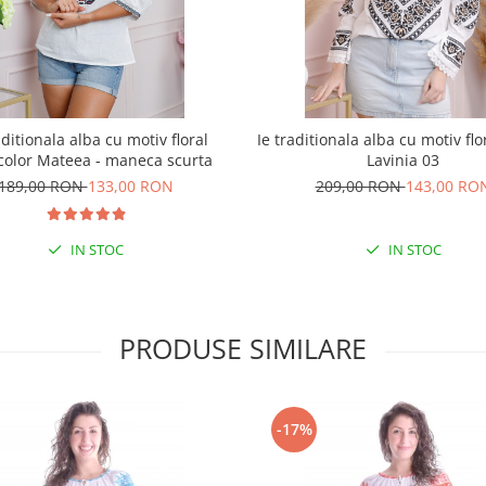
aditionala alba cu motiv floral
Ie traditionala alba cu motiv fl
color Mateea - maneca scurta
Lavinia 03
189,00 RON
133,00 RON
209,00 RON
143,00 RO
IN STOC
IN STOC
PRODUSE SIMILARE
-17%