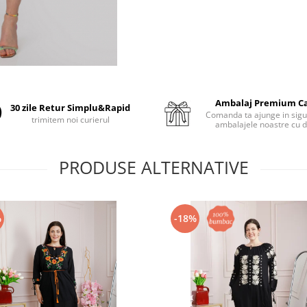
Ambalaj Premium C
30 zile Retur Simplu&Rapid
Comanda ta ajunge in sigu
trimitem noi curierul
ambalajele noastre cu d
PRODUSE ALTERNATIVE
%
-18%