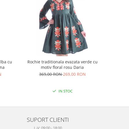
alba cu
Rochie traditionala evazata verde cu
Rochie t
ina
motiv floral rosu Daria
N
369,00 RON
269,00 RON
25
IN STOC
SUPORT CLIENTI
L-V: 09:00 - 18:00