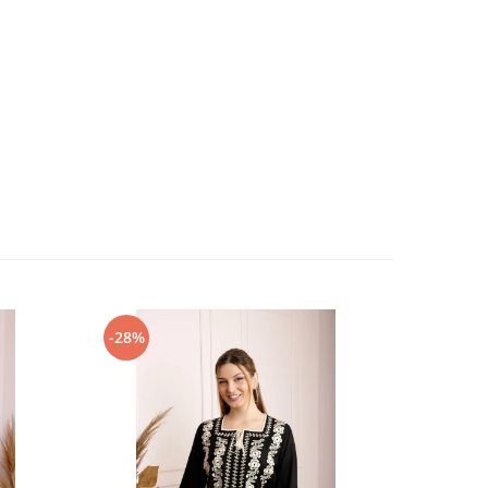
-28%
-26%