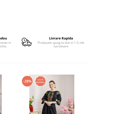
adou
Livrare Rapida
ranta in
Produsele ajung la tine in 1-2 zile
ichis.
lucratoare
-28%
-27%