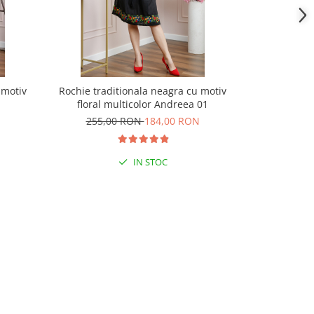
 motiv
Rochie traditionala neagra cu motiv
Rochie tradi
floral multicolor Andreea 01
motiv f
255,00 RON
184,00 RON
369,
IN STOC