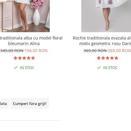
traditionala alba cu model floral
Rochie traditionala evazata a
bleumarin Alina
motiv geometric rosu Dari
349,00 RON
194,00 RON
369,00 RON
269,00 RON
IN STOC
IN STOC
plata
Cumperi fara griji!