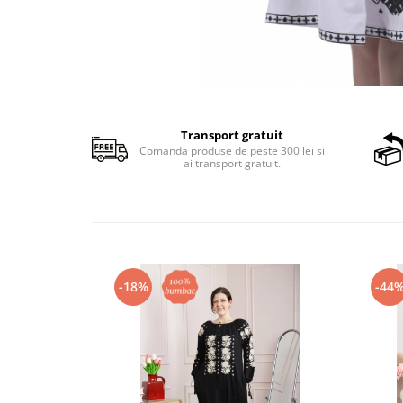
Transport gratuit
Comanda produse de peste 300 lei si
ai transport gratuit.
-18%
-44