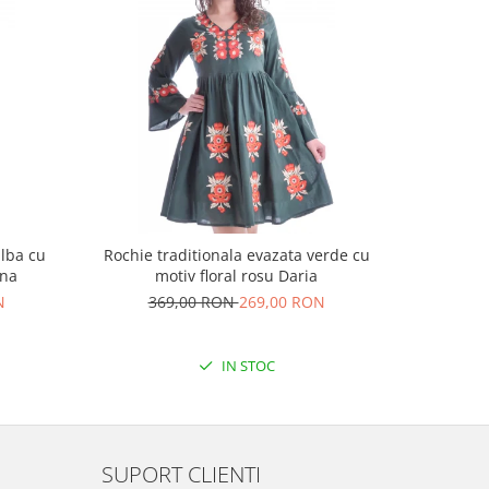
alba cu
Rochie traditionala evazata verde cu
Rochie t
ina
motiv floral rosu Daria
N
369,00 RON
269,00 RON
25
IN STOC
SUPORT CLIENTI