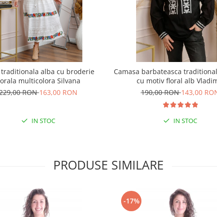
 traditionala alba cu broderie
Camasa barbateasca traditiona
lorala multicolora Silvana
cu motiv floral alb Vladi
229,00 RON
163,00 RON
190,00 RON
143,00 RO
IN STOC
IN STOC
PRODUSE SIMILARE
-17%