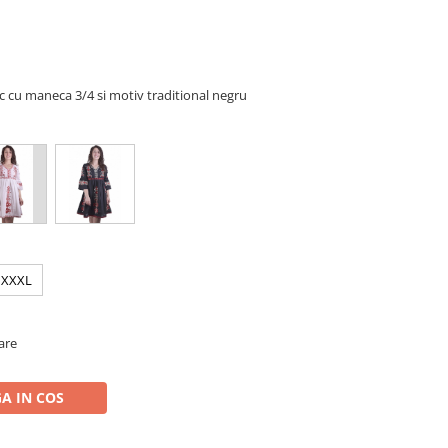
c cu maneca 3/4 si motiv traditional negru
XXXL
oare
A IN COS