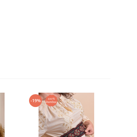
-19%
-26%