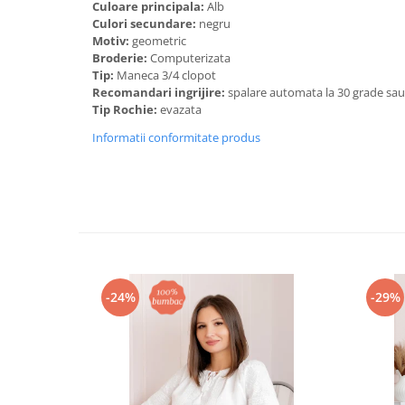
Culoare principala:
Alb
Culori secundare:
negru
Motiv:
geometric
Broderie:
Computerizata
Tip:
Maneca 3/4 clopot
Recomandari ingrijire:
spalare automata la 30 grade sa
Tip Rochie:
evazata
Informatii conformitate produs
-24%
-29%