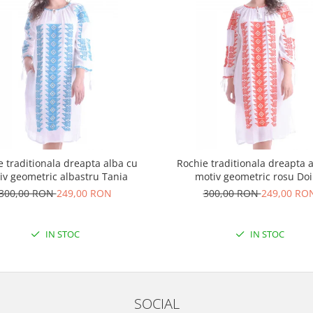
e traditionala dreapta alba cu
Rochie traditionala dreapta 
iv geometric albastru Tania
motiv geometric rosu Do
300,00 RON
249,00 RON
300,00 RON
249,00 RO
IN STOC
IN STOC
SOCIAL