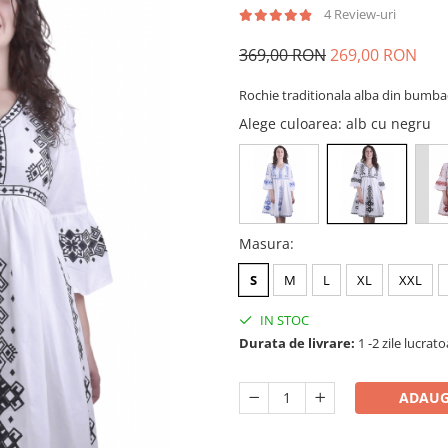
4 Review-uri
369,00 RON
269,00 RON
Rochie traditionala alba din bumba
Alege culoarea
: alb cu negru
Masura
:
S
M
L
XL
XXL
IN STOC
Durata de livrare:
1 -2 zile lucrat
ADAUG