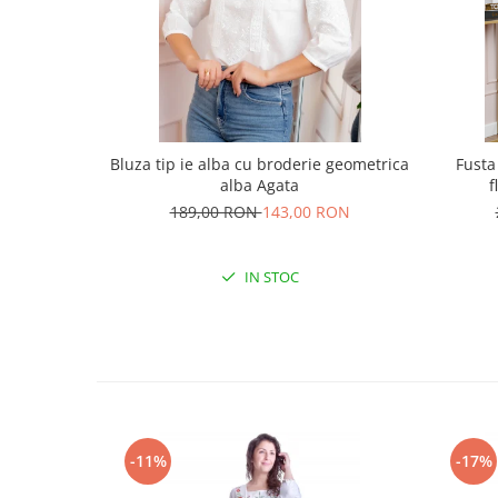
Bluza tip ie alba cu broderie geometrica
Fusta
alba Agata
f
189,00 RON
143,00 RON
IN STOC
-11%
-17%