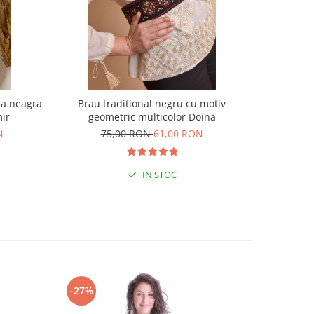
la neagra
Brau traditional negru cu motiv
Bluza ne
mir
geometric multicolor Doina
18
N
75,00 RON
61,00 RON
IN STOC
-27%
-18%