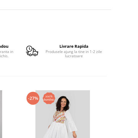
adou
Livrare Rapida
ranta in
Produsele ajung la tine in 1-2 zile
ichis.
lucratoare
-27%
-17%