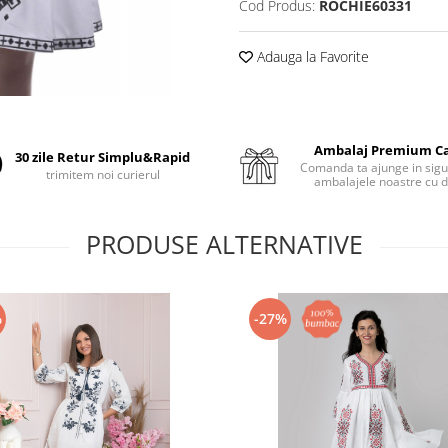
Cod Produs:
ROCHIE60331
Adauga la Favorite
Ambalaj Premium C
30 zile Retur Simplu&Rapid
Comanda ta ajunge in sigu
trimitem noi curierul
ambalajele noastre cu d
PRODUSE ALTERNATIVE
%
-27%