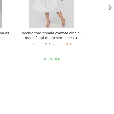
lba cu
Rochie traditionala evazata alba cu
Rochie trad
na
motiv floral multicolor Ionela 01
motiv ge
369,00 RON
269,00 RON
300,
IN STOC