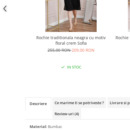
Rochie traditionala neagra cu motiv
Rochie 
floral crem Sofia
255,00 RON
209,00 RON
IN STOC
Ce marime ti se potriveste ?
Livrare si 
Descriere
Review-uri
(4)
Material:
Bumbac