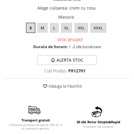
Alege culoarea
:
crem cu rosu
Masura
:
S
M
L
XL
XXL
XXXL
STOC EPUIZAT
Durata de livrare:
1 -2 zile lucratoare
ALERTA STOC
Cod Produs:
PR12701
Adauga la Favorite
Transport gratuit
30 zile Retur Simplu&Rapid
Comanda produse de peste 300 lei si
trimitem noi curierul
ai transport gratuit.