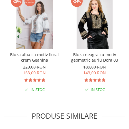
-29%
-24%
Bluza alba cu motiv floral
Bluza neagra cu motiv
crem Geanina
geometric auriu Dora 03
229,00 RON
189,00 RON
163,00 RON
143,00 RON
IN STOC
IN STOC
PRODUSE SIMILARE