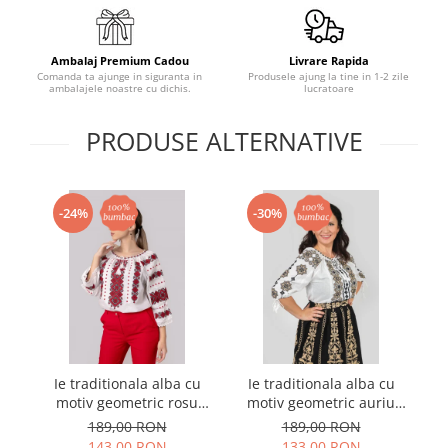
Ambalaj Premium Cadou
Livrare Rapida
Comanda ta ajunge in siguranta in
Produsele ajung la tine in 1-2 zile
ambalajele noastre cu dichis.
lucratoare
PRODUSE ALTERNATIVE
-24%
-30%
Ie traditionala alba cu
Ie traditionala alba cu
I
motiv geometric rosu
motiv geometric auriu
m
Ernestina 03
Hermina 01
189,00 RON
189,00 RON
143,00 RON
133,00 RON