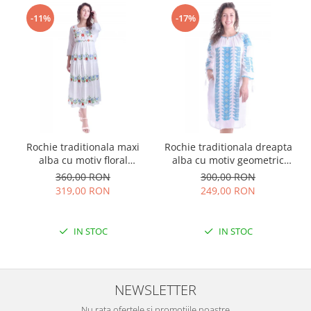
-11%
-17%
Rochie traditionala maxi
Rochie traditionala dreapta
alba cu motiv floral
alba cu motiv geometric
multicolor Sanziana
albastru Tania
360,00 RON
300,00 RON
319,00 RON
249,00 RON
IN STOC
IN STOC
NEWSLETTER
Nu rata ofertele si promotiile noastre