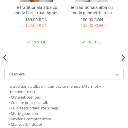
Ie traditionala alba cu
Ie traditionala alba cu
I
motiv floral rosu Agnes
motiv geometric rosu
mo
Anemona
189,00 RON
180,00 RON
122,00 RON
133,00 RON
IN STOC
IN STOC
Descriere
Ie traditionala alba din bumbac cu maneca 3/4 si motiv
traditional rosu
• Material: bumbac
• Culoare principala: alb
• Culori secundare: rosu, negru
• Motiv geometric
• Broderie computerizata
• Maneca 3/4 clopot