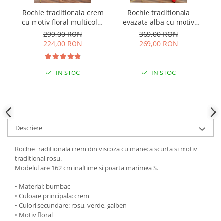
Rochie traditionala crem
Rochie traditionala
R
cu motiv floral multicolor
evazata alba cu motiv
cu
Laura
floral multicolor Crina 01
299,00 RON
369,00 RON
224,00 RON
269,00 RON
IN STOC
IN STOC
Descriere
Rochie traditionala crem din viscoza cu maneca scurta si motiv
traditional rosu.
Modelul are 162 cm inaltime si poarta marimea S.
• Material: bumbac
• Culoare principala: crem
• Culori secundare: rosu, verde, galben
• Motiv floral