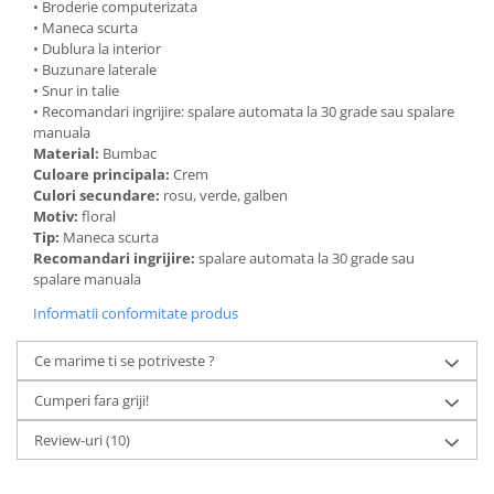
• Broderie computerizata
• Maneca scurta
• Dublura la interior
• Buzunare laterale
• Snur in talie
• Recomandari ingrijire: spalare automata la 30 grade sau spalare
manuala
Material:
Bumbac
Culoare principala:
Crem
Culori secundare:
rosu, verde, galben
Motiv:
floral
Tip:
Maneca scurta
Recomandari ingrijire:
spalare automata la 30 grade sau
spalare manuala
Informatii conformitate produs
Ce marime ti se potriveste ?
Cumperi fara griji!
Review-uri
(10)