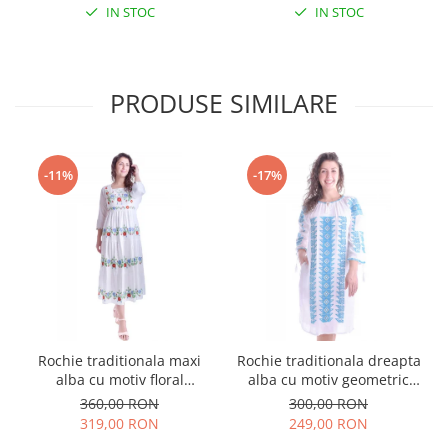
IN STOC
IN STOC
PRODUSE SIMILARE
-11%
-17%
Rochie traditionala maxi
Rochie traditionala dreapta
alba cu motiv floral
alba cu motiv geometric
multicolor Sanziana
albastru Tania
360,00 RON
300,00 RON
319,00 RON
249,00 RON