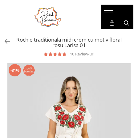
Pijamale
Imbracaminte copii
Pijamale Dama
Imbracaminte Fetite
Rochie traditionala midi crem cu motiv floral
Pijamale Dama Marimi Mari
Imbracaminte Baieti
rosu Larisa 01
Halate
10 Review-uri
Pijamale Baieti
-31%
Pijamale Fetite