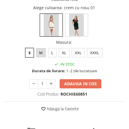
Alege culoarea
: crem cu rosu 01
Masura
:
S
M
L
XL
XXL
XXXL
IN STOC
Durata de livrare:
1 -2 zile lucratoare
ADAUGA IN COS
Cod Produs:
ROCHIE60851
Adauga la Favorite