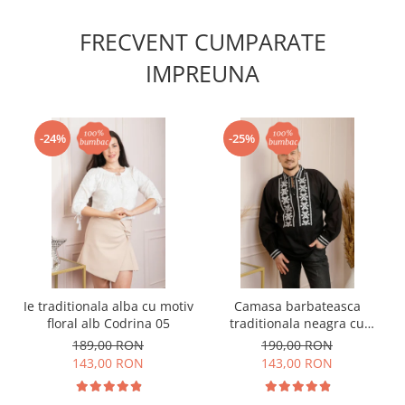
FRECVENT CUMPARATE
IMPREUNA
-24%
-25%
Ie traditionala alba cu motiv
Camasa barbateasca
floral alb Codrina 05
traditionala neagra cu
motiv floral alb Vladimir
189,00 RON
190,00 RON
143,00 RON
143,00 RON