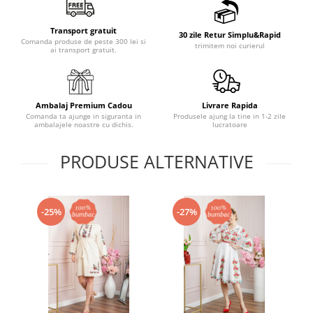
Transport gratuit
30 zile Retur Simplu&Rapid
Comanda produse de peste 300 lei si
trimitem noi curierul
ai transport gratuit.
Ambalaj Premium Cadou
Livrare Rapida
Comanda ta ajunge in siguranta in
Produsele ajung la tine in 1-2 zile
ambalajele noastre cu dichis.
lucratoare
PRODUSE ALTERNATIVE
-25%
-27%