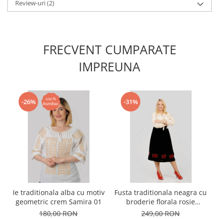
Review-uri
(2)
FRECVENT CUMPARATE
IMPREUNA
-26%
-31%
Ie traditionala alba cu motiv
Fusta traditionala neagra cu
geometric crem Samira 01
broderie florala rosie
Florenta 02
180,00 RON
249,00 RON