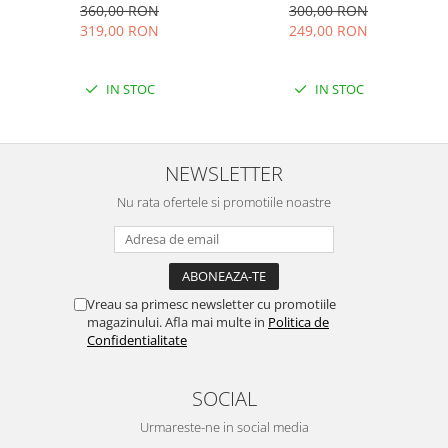
multicolor Sanziana
albastru Tania
360,00 RON
300,00 RON
319,00 RON
249,00 RON
IN STOC
IN STOC
NEWSLETTER
Nu rata ofertele si promotiile noastre
Vreau sa primesc newsletter cu promotiile
magazinului. Afla mai multe in
Politica de
Confidentialitate
SOCIAL
Urmareste-ne in social media