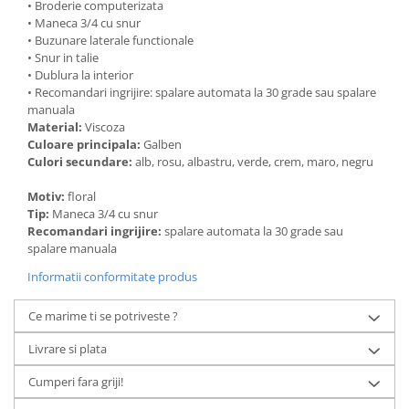
• Broderie computerizata
• Maneca 3/4 cu snur
• Buzunare laterale functionale
• Snur in talie
• Dublura la interior
• Recomandari ingrijire: spalare automata la 30 grade sau spalare
manuala
Material:
Viscoza
Culoare principala:
Galben
Culori secundare:
alb, rosu, albastru, verde, crem, maro, negru
Motiv:
floral
Tip:
Maneca 3/4 cu snur
Recomandari ingrijire:
spalare automata la 30 grade sau
spalare manuala
Informatii conformitate produs
Ce marime ti se potriveste ?
Livrare si plata
Cumperi fara griji!