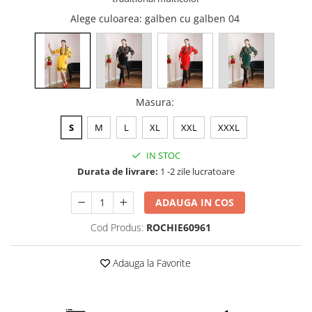
Alege culoarea
: galben cu galben 04
Masura
:
S
M
L
XL
XXL
XXXL
IN STOC
Durata de livrare:
1 -2 zile lucratoare
ADAUGA IN COS
Cod Produs:
ROCHIE60961
Adauga la Favorite