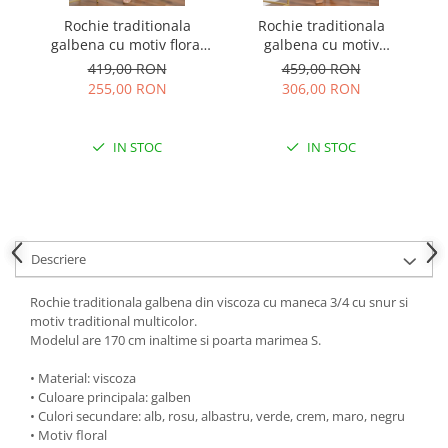
Rochie traditionala
Rochie traditionala
Ro
galbena cu motiv floral
galbena cu motiv
ve
multicolor Simona 02
geometric crem Virginia
419,00 RON
459,00 RON
03
255,00 RON
306,00 RON
IN STOC
IN STOC
Descriere
Rochie traditionala galbena din viscoza cu maneca 3/4 cu snur si
motiv traditional multicolor.
Modelul are 170 cm inaltime si poarta marimea S.
• Material: viscoza
• Culoare principala: galben
• Culori secundare: alb, rosu, albastru, verde, crem, maro, negru
• Motiv floral