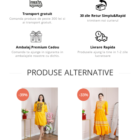
Transport gratuit
30 zile Retur Simplu&Rapid
Comanda produse de peste 300 lei si
trimitem noi curierul
ai transport gratuit.
Ambalaj Premium Cadou
Livrare Rapida
Comanda ta ajunge in siguranta in
Produsele ajung la tine in 1-2 zile
ambalajele noastre cu dichis.
lucratoare
PRODUSE ALTERNATIVE
-39%
-33%