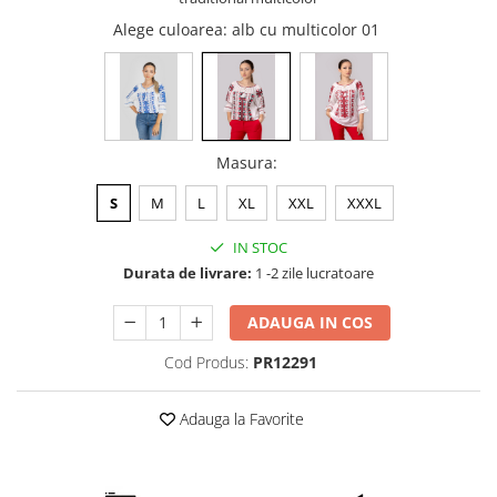
Alege culoarea
: alb cu multicolor 01
Masura
:
S
M
L
XL
XXL
XXXL
IN STOC
Durata de livrare:
1 -2 zile lucratoare
ADAUGA IN COS
Cod Produs:
PR12291
Adauga la Favorite