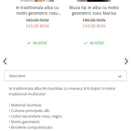
Ie traditionala alba cu
Bluza tip ie alba cu motiv
I
motiv geometric rosu
geometric rosu Marisa
m
Lorena 02
189,00 RON
189,00 RON
143,00 RON
143,00 RON
IN STOC
IN STOC
Descriere
Ie traditionala alba din bumbac cu maneca 3/4 clopot si motiv
traditional multicolor
• Material: bumbac
• Culoare principala: alb
• Culori secundare: rosu, negru
• Motiv geometric
• Broderie computerizata