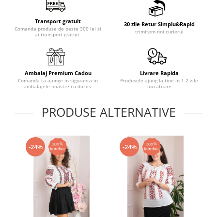
Transport gratuit
30 zile Retur Simplu&Rapid
Comanda produse de peste 300 lei si
trimitem noi curierul
ai transport gratuit.
Ambalaj Premium Cadou
Livrare Rapida
Comanda ta ajunge in siguranta in
Produsele ajung la tine in 1-2 zile
ambalajele noastre cu dichis.
lucratoare
PRODUSE ALTERNATIVE
-24%
-24%