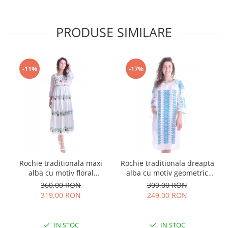
PRODUSE SIMILARE
-11%
-17%
Rochie traditionala maxi
Rochie traditionala dreapta
alba cu motiv floral
alba cu motiv geometric
multicolor Sanziana
albastru Tania
360,00 RON
300,00 RON
319,00 RON
249,00 RON
IN STOC
IN STOC