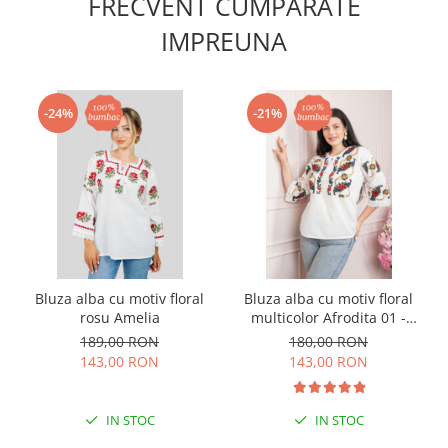
FRECVENT CUMPARATE
IMPREUNA
-24%
-21%
Bluza alba cu motiv floral
Bluza alba cu motiv floral
rosu Amelia
multicolor Afrodita 01 -
maneca scurta
189,00 RON
180,00 RON
143,00 RON
143,00 RON
IN STOC
IN STOC