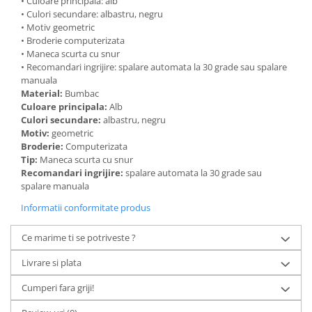
• Culoare principala: alb
• Culori secundare: albastru, negru
• Motiv geometric
• Broderie computerizata
• Maneca scurta cu snur
• Recomandari ingrijire: spalare automata la 30 grade sau spalare
manuala
Material:
Bumbac
Culoare principala:
Alb
Culori secundare:
albastru, negru
Motiv:
geometric
Broderie:
Computerizata
Tip:
Maneca scurta cu snur
Recomandari ingrijire:
spalare automata la 30 grade sau
spalare manuala
Informatii conformitate produs
Ce marime ti se potriveste ?
Livrare si plata
Cumperi fara griji!