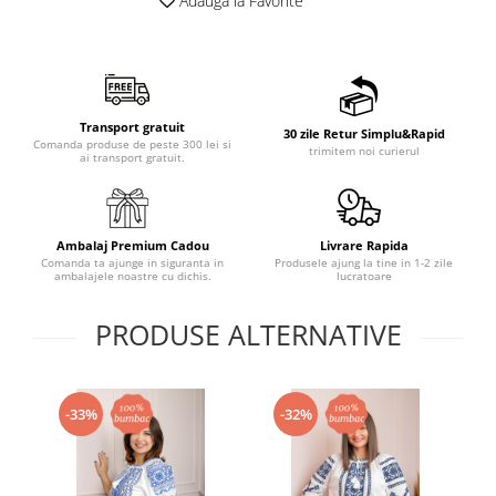
Adauga la Favorite
Transport gratuit
30 zile Retur Simplu&Rapid
Comanda produse de peste 300 lei si
trimitem noi curierul
ai transport gratuit.
Ambalaj Premium Cadou
Livrare Rapida
Comanda ta ajunge in siguranta in
Produsele ajung la tine in 1-2 zile
ambalajele noastre cu dichis.
lucratoare
PRODUSE ALTERNATIVE
-33%
-32%