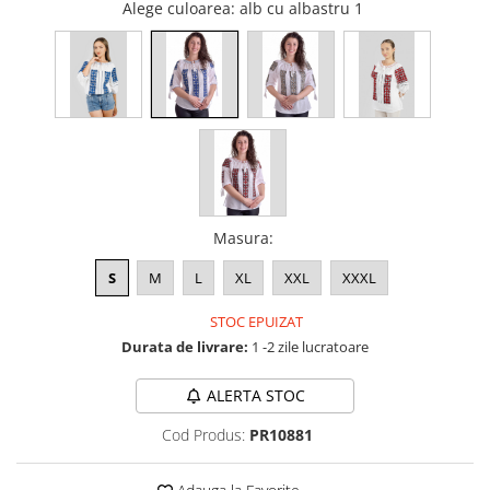
Alege culoarea
: alb cu albastru 1
Masura
:
S
M
L
XL
XXL
XXXL
STOC EPUIZAT
Durata de livrare:
1 -2 zile lucratoare
ALERTA STOC
Cod Produs:
PR10881