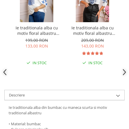
Ie traditionala alba cu
Ie traditionala alba cu
I
motiv floral albastru
motiv floral albastru
Liliana 01
Petronela 06
199,00 RON
209,00 RON
133,00 RON
143,00 RON
IN STOC
IN STOC
Descriere
Ie traditionala alba din bumbac cu maneca scurta si motiv
traditional albastru
• Material: bumbac