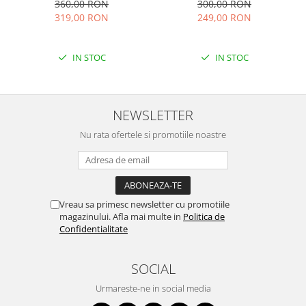
multicolor Sanziana
albastru Tania
360,00 RON
300,00 RON
319,00 RON
249,00 RON
IN STOC
IN STOC
NEWSLETTER
Nu rata ofertele si promotiile noastre
Vreau sa primesc newsletter cu promotiile
magazinului. Afla mai multe in
Politica de
Confidentialitate
SOCIAL
Urmareste-ne in social media