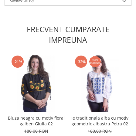
Review-uri
(0)
FRECVENT CUMPARATE
IMPREUNA
-21%
-32%
Bluza neagra cu motiv floral
Ie traditionala alba cu motiv
galben Giulia 02
geometric albastru Petra 02
180,00 RON
180,00 RON