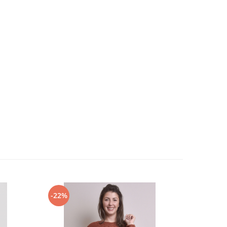
-22%
-32%