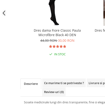
Dres dama Fiore Classic Paula
Dres f
Microfibre Black 40 DEN
44,00 RON
30,00 RON
IN STOC
Ce marime ti se potriveste ?
Livrare si 
Descriere
Review-uri
(0)
Sosete medicinale lungi din dres transparente, fine si elega