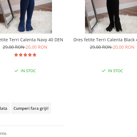
etite Terri Calenta Navy 40 DEN
Dres fetite Terri Calenta Black
29,00 RON
20,00 RON
29,00 RON
20,00 RON
IN STOC
IN STOC
plata
Cumperi fara griji!
nte.