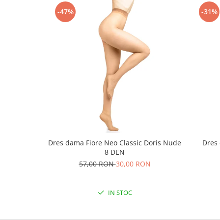
-47%
-31%
Dres dama Fiore Neo Classic Doris Nude
Dres 
8 DEN
57,00 RON
30,00 RON
IN STOC