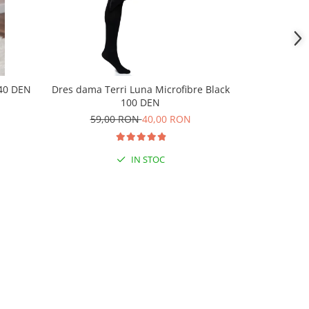
 40 DEN
Dres dama Terri Luna Microfibre Black
Dres fetite T
100 DEN
59,00 RON
40,00 RON
29,
IN STOC