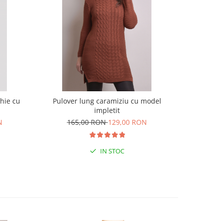
chie cu
Pulover lung caramiziu cu model
Pulover 
impletit
N
165,00 RON
129,00 RON
17
IN STOC