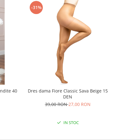
-31%
-32%
undite 40
Dres dama Fiore Classic Sava Beige 15
Dres dama
DEN
L
39,00 RON
27,00 RON
6
IN STOC