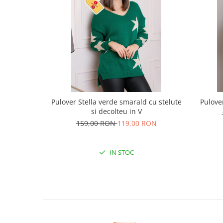
Pulover Stella verde smarald cu stelute
Pulove
si decolteu in V
159,00 RON
119,00 RON
IN STOC