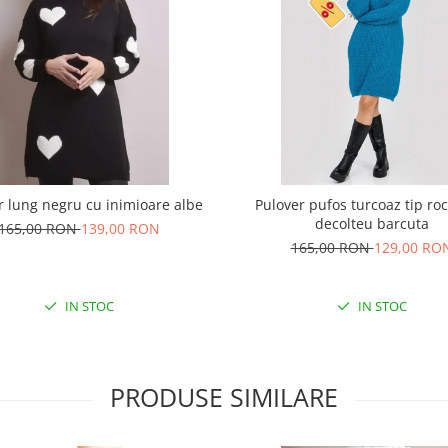
r lung negru cu inimioare albe
Pulover pufos turcoaz tip ro
decolteu barcuta
165,00 RON
139,00 RON
165,00 RON
129,00 RO
IN STOC
IN STOC
PRODUSE SIMILARE