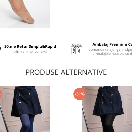
Ambalaj Premium C
30 zile Retur Simplu&Rapid
Comanda ta ajunge in sigu
trimitem noi curierul
ambalajele noastre cu d
PRODUSE ALTERNATIVE
%
-31%