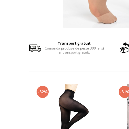
Transport gratuit
Comanda produse de peste 300 lei si
ai transport gratuit.
-32%
-31