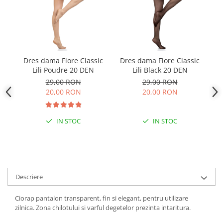
Dres dama Fiore Classic
Dres dama Fiore Classic
D
Lili Poudre 20 DEN
Lili Black 20 DEN
29,00 RON
29,00 RON
20,00 RON
20,00 RON
IN STOC
IN STOC
Descriere
Ciorap pantalon transparent, fin si elegant, pentru utilizare
zilnica. Zona chilotului si varful degetelor prezinta intaritura.