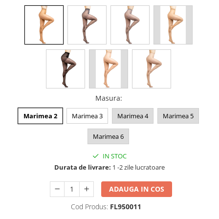
Masura
:
Marimea 2
Marimea 3
Marimea 4
Marimea 5
Marimea 6
IN STOC
Durata de livrare:
1 -2 zile lucratoare
ADAUGA IN COS
Cod Produs:
FL950011