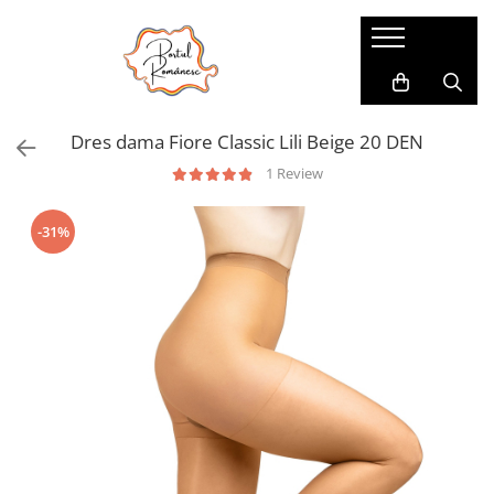
Pijamale
Imbracaminte copii
Pijamale Dama
Imbracaminte Fetite
Dres dama Fiore Classic Lili Beige 20 DEN
Pijamale Dama Marimi Mari
Imbracaminte Baieti
1 Review
Halate
Pijamale Baieti
-31%
Pijamale Fetite