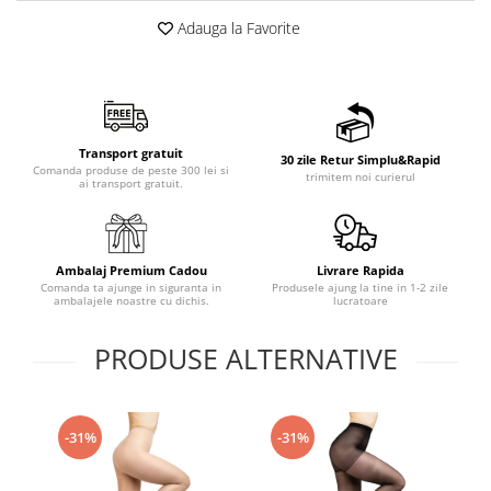
Adauga la Favorite
Transport gratuit
30 zile Retur Simplu&Rapid
Comanda produse de peste 300 lei si
trimitem noi curierul
ai transport gratuit.
Ambalaj Premium Cadou
Livrare Rapida
Comanda ta ajunge in siguranta in
Produsele ajung la tine in 1-2 zile
ambalajele noastre cu dichis.
lucratoare
PRODUSE ALTERNATIVE
-31%
-31%