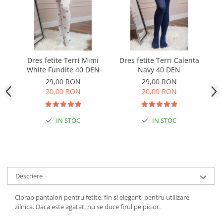
Dres fetite Terri Mimi
Dres fetite Terri Calenta
Dr
White Fundite 40 DEN
Navy 40 DEN
29,00 RON
29,00 RON
20,00 RON
20,00 RON
IN STOC
IN STOC
Descriere
Ciorap pantalon pentru fetite, fin si elegant, pentru utilizare
zilnica. Daca este agatat, nu se duce firul pe picior.