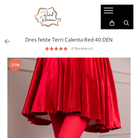
Pijamale
Imbracaminte copii
Pijamale Dama
Imbracaminte Fetite
Dres fetite Terri Calenta Red 40 DEN
Pijamale Dama Marimi Mari
Imbracaminte Baieti
4 Review-uri
Halate
Pijamale Baieti
-31%
Pijamale Fetite