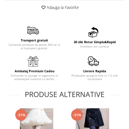
Adauga la Favorite
Transport gratuit
30 zile Retur Simplu&Rapid
Comanda produse de peste 300 lei si
trimitem noi curierul
ai transport gratuit.
Ambalaj Premium Cadou
Livrare Rapida
Comanda ta ajunge in siguranta in
Produsele ajung la tine in 1-2 zile
ambalajele noastre cu dichis.
lucratoare
PRODUSE ALTERNATIVE
-31%
-31%