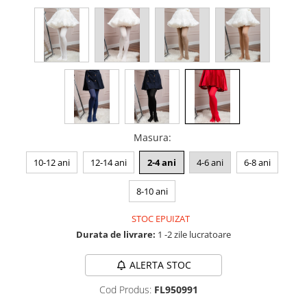
Masura
:
10-12 ani
12-14 ani
2-4 ani
4-6 ani
6-8 ani
8-10 ani
STOC EPUIZAT
Durata de livrare:
1 -2 zile lucratoare
ALERTA STOC
Cod Produs:
FL950991