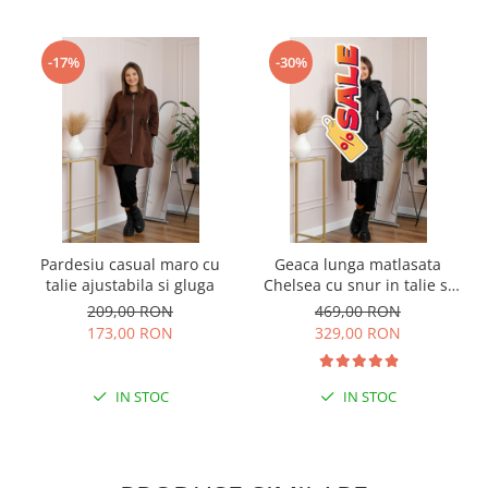
-17%
-30%
Pardesiu casual maro cu
Geaca lunga matlasata
talie ajustabila si gluga
Chelsea cu snur in talie si
buzunare functionale -
209,00 RON
469,00 RON
Negru
173,00 RON
329,00 RON
IN STOC
IN STOC