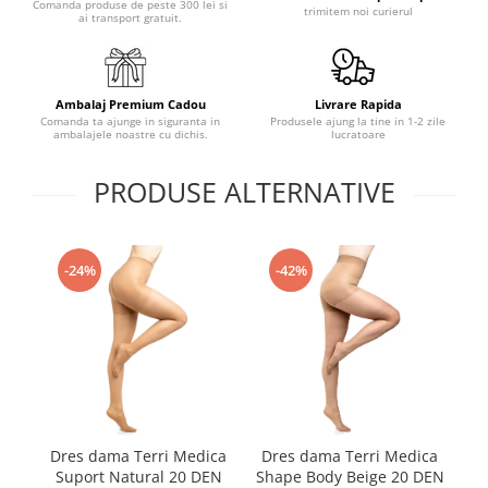
Comanda produse de peste 300 lei si
trimitem noi curierul
ai transport gratuit.
Ambalaj Premium Cadou
Livrare Rapida
Comanda ta ajunge in siguranta in
Produsele ajung la tine in 1-2 zile
ambalajele noastre cu dichis.
lucratoare
PRODUSE ALTERNATIVE
-24%
-42%
Dres dama Terri Medica
Dres dama Terri Medica
D
Suport Natural 20 DEN
Shape Body Beige 20 DEN
S