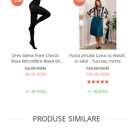
-25%
-19%
Dres dama Fiore Classic
Fusta plisata Luna cu elastic
Roza Microfibre Black 60
in talie - Turcoaz inchis
DEN
53,00 RON
129,00 RON
40,00 RON
105,00 RON
IN STOC
IN STOC
PRODUSE SIMILARE