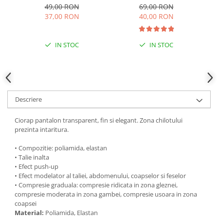
49,00 RON
69,00 RON
37,00 RON
40,00 RON
IN STOC
IN STOC
Descriere
Ciorap pantalon transparent, fin si elegant. Zona chilotului
prezinta intaritura.
• Compozitie: poliamida, elastan
• Talie inalta
• Efect push-up
• Efect modelator al taliei, abdomenului, coapselor si feselor
• Compresie graduala: compresie ridicata in zona gleznei,
compresie moderata in zona gambei, compresie usoara in zona
coapsei
Material:
Poliamida, Elastan