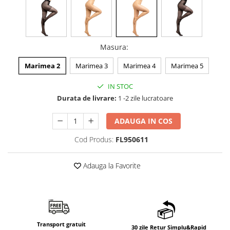
Masura
:
Marimea 2
Marimea 3
Marimea 4
Marimea 5
IN STOC
Durata de livrare:
1 -2 zile lucratoare
ADAUGA IN COS
Cod Produs:
FL950611
Adauga la Favorite
Transport gratuit
30 zile Retur Simplu&Rapid