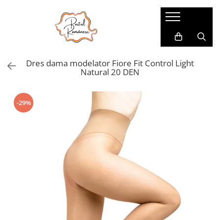
Pijamale
Imbracaminte copii
Pijamale Dama
Imbracaminte Fetite
Dres dama modelator Fiore Fit Control Light
Pijamale Dama Marimi Mari
Imbracaminte Baieti
Natural 20 DEN
Halate
Pijamale Baieti
-29%
Pijamale Fetite