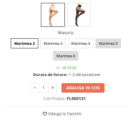
Masura
:
Marimea 2
Marimea 3
Marimea 4
Marimea 5
Marimea 6
IN STOC
Durata de livrare:
1 -2 zile lucratoare
ADAUGA IN COS
Cod Produs:
FL950131
Adauga la Favorite