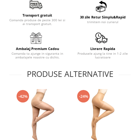
Transport gratuit
30 zile Retur Simplu&Rapid
Comanda produse de peste 300 lei si
trimitem noi curierul
ai transport gratuit.
Ambalaj Premium Cadou
Livrare Rapida
Comanda ta ajunge in siguranta in
Produsele ajung la tine in 1-2 zile
ambalajele noastre cu dichis.
lucratoare
PRODUSE ALTERNATIVE
-42%
-24%