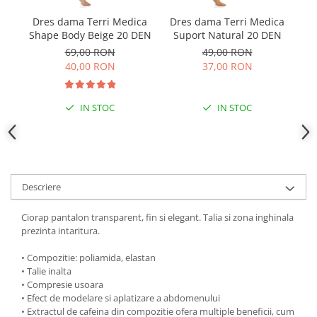
Dres dama Terri Medica
Dres dama Terri Medica
D
Shape Body Beige 20 DEN
Suport Natural 20 DEN
S
69,00 RON
49,00 RON
40,00 RON
37,00 RON
IN STOC
IN STOC
Descriere
Ciorap pantalon transparent, fin si elegant. Talia si zona inghinala
prezinta intaritura.
• Compozitie: poliamida, elastan
• Talie inalta
• Compresie usoara
• Efect de modelare si aplatizare a abdomenului
• Extractul de cafeina din compozitie ofera multiple beneficii, cum