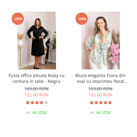
-28%
-34%
Fusta office plisata Ruby cu
Bluza eleganta Fiona din
centura in talie - Negru
voal cu imprimeu floral
verde
169,00 RON
159,00 RON
122,00 RON
105,00 RON
IN STOC
IN STOC