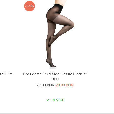
-31%
-31%
tal Slim
Dres dama Terri Cleo Classic Black 20
Dres da
DEN
2
29,00 RON
20,00 RON
IN STOC