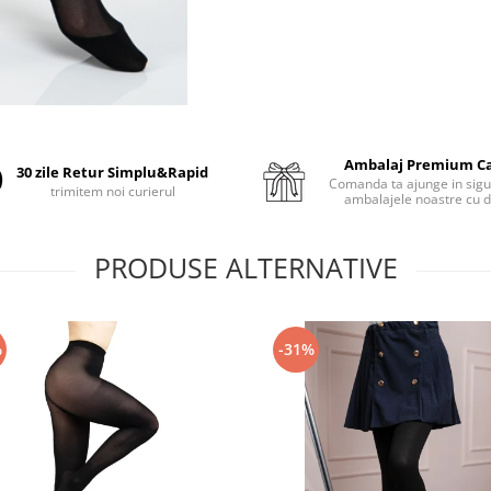
Ambalaj Premium C
30 zile Retur Simplu&Rapid
Comanda ta ajunge in sigu
trimitem noi curierul
ambalajele noastre cu d
PRODUSE ALTERNATIVE
%
-31%