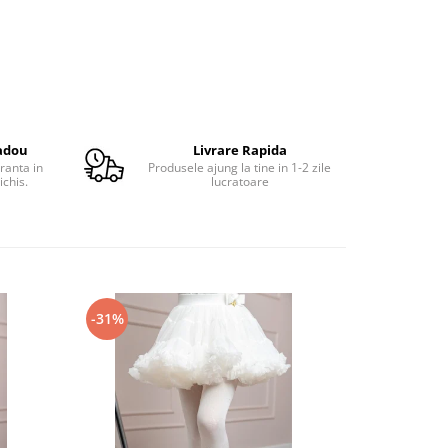
adou
Livrare Rapida
ranta in
Produsele ajung la tine in 1-2 zile
ichis.
lucratoare
-31%
-32%