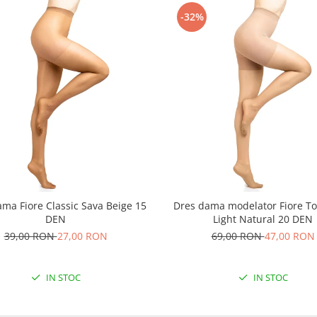
-32%
ma Fiore Classic Sava Beige 15
Dres dama modelator Fiore To
DEN
Light Natural 20 DEN
39,00 RON
27,00 RON
69,00 RON
47,00 RON
IN STOC
IN STOC