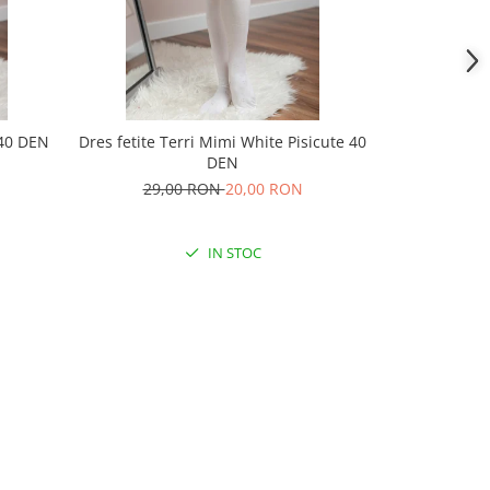
 40 DEN
Dres fetite Terri Mimi White Pisicute 40
Dres dama Te
DEN
29,00 RON
20,00 RON
59,
IN STOC