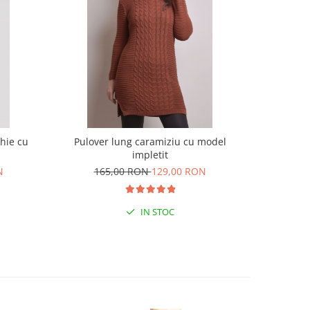
chie cu
Pulover lung caramiziu cu model
Pulover 
impletit
16
N
165,00 RON
129,00 RON
IN STOC