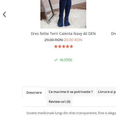
Dres fetite Terri Calenta Navy 40 DEN
Dr
29,00 RON
20,00 RON
IN STOC
Ce marime ti se potriveste ?
Livrare si 
Descriere
Review-uri
(0)
Sosete medicinale lungi din dres transparente, fine si elega