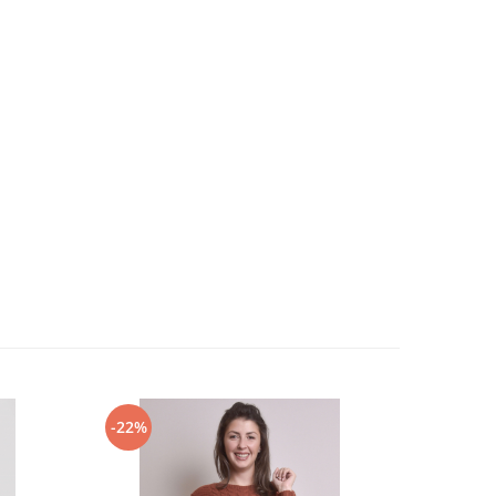
-22%
-26%