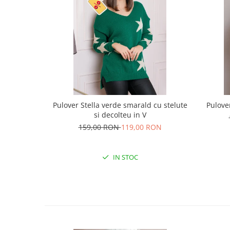
Pulover Stella verde smarald cu stelute
Pulove
si decolteu in V
159,00 RON
119,00 RON
IN STOC