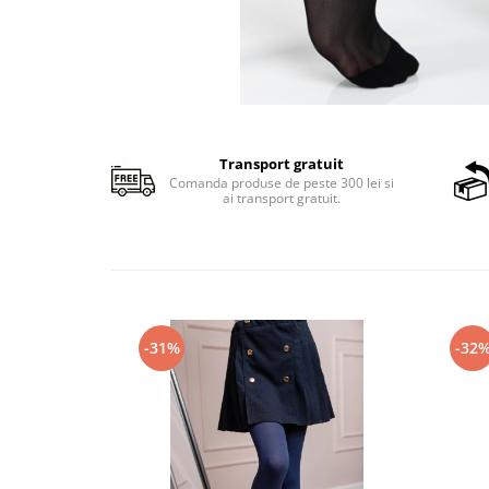
Transport gratuit
Comanda produse de peste 300 lei si
ai transport gratuit.
-31%
-32