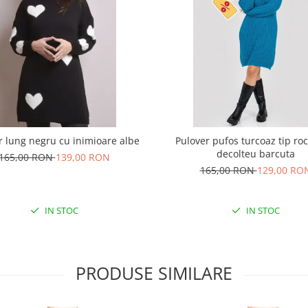
r lung negru cu inimioare albe
Pulover pufos turcoaz tip ro
decolteu barcuta
165,00 RON
139,00 RON
165,00 RON
129,00 RO
IN STOC
IN STOC
PRODUSE SIMILARE