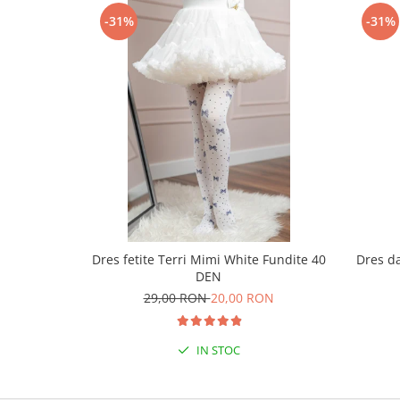
-31%
-31%
Dres fetite Terri Mimi White Fundite 40
Dres da
DEN
29,00 RON
20,00 RON
IN STOC