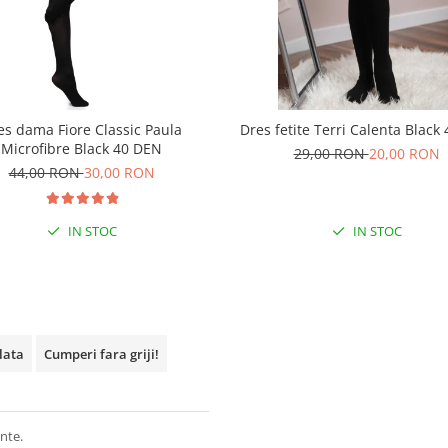
es dama Fiore Classic Paula
Dres fetite Terri Calenta Black
Microfibre Black 40 DEN
29,00 RON
20,00 RON
44,00 RON
30,00 RON
IN STOC
IN STOC
plata
Cumperi fara griji!
nte.