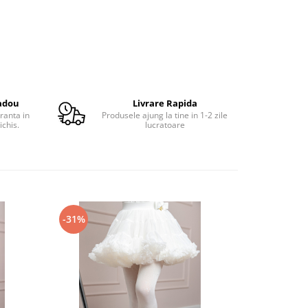
adou
Livrare Rapida
ranta in
Produsele ajung la tine in 1-2 zile
ichis.
lucratoare
-31%
-32%