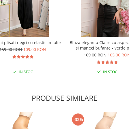
i plisati negri cu elastic in talie
Bluza eleganta Claire cu aspec
si maneci bufante - Verde p
159,00 RON
109,00 RON
169,00 RON
105,00 RO
IN STOC
IN STOC
PRODUSE SIMILARE
-32%