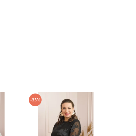
-33%
-25%