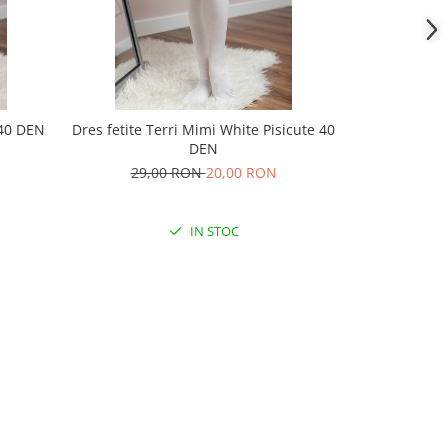
 40 DEN
Dres fetite Terri Mimi White Pisicute 40
Dres dama Te
DEN
29,00 RON
20,00 RON
59,
IN STOC