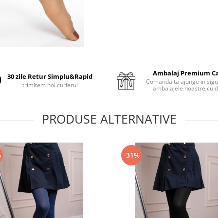
Ambalaj Premium C
30 zile Retur Simplu&Rapid
Comanda ta ajunge in sigu
trimitem noi curierul
ambalajele noastre cu d
PRODUSE ALTERNATIVE
%
-31%