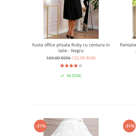
Fusta office plisata Ruby cu centura in
Pantalon
talie - Negru
169,00 RON
122,00 RON
IN STOC
-31%
-31%