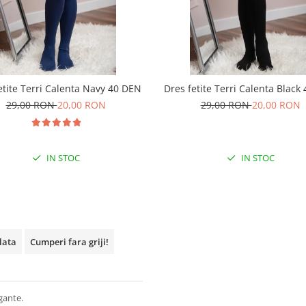
etite Terri Calenta Navy 40 DEN
Dres fetite Terri Calenta Black
29,00 RON
20,00 RON
29,00 RON
20,00 RON
IN STOC
IN STOC
plata
Cumperi fara griji!
gante.