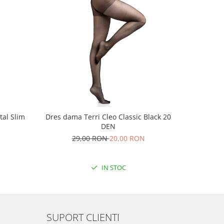
tal Slim
Dres dama Terri Cleo Classic Black 20
Dres da
DEN
2
29,00 RON
20,00 RON
IN STOC
SUPORT CLIENTI