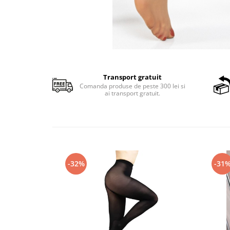
Transport gratuit
Comanda produse de peste 300 lei si
ai transport gratuit.
-32%
-31