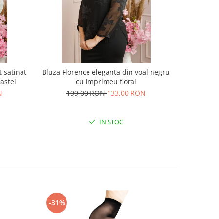
t satinat
Bluza Florence eleganta din voal negru
Pulover St
astel
cu imprimeu floral
N
199,00 RON
133,00 RON
15
IN STOC
-31%
-31%