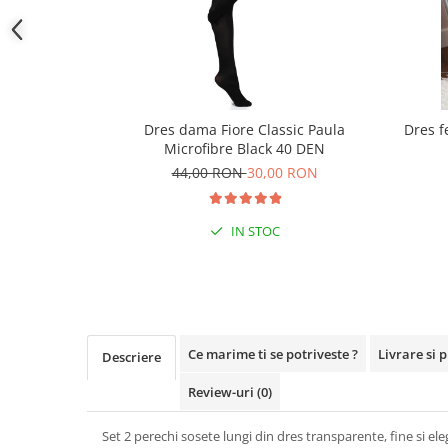
Dres dama Fiore Classic Paula
Dres f
Microfibre Black 40 DEN
44,00 RON
30,00 RON
IN STOC
Ce marime ti se potriveste ?
Livrare si 
Descriere
Review-uri
(0)
Set 2 perechi sosete lungi din dres transparente, fine si ele