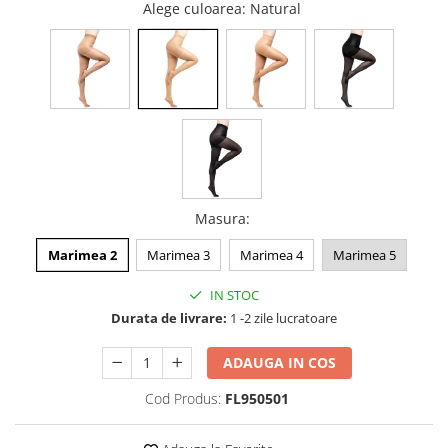
Alege culoarea
: Natural
Masura
:
Marimea 2
Marimea 3
Marimea 4
Marimea 5
IN STOC
Durata de livrare:
1 -2 zile lucratoare
ADAUGA IN COS
Cod Produs:
FL950501