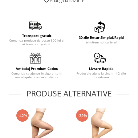
Adauga la Favorite
Transport gratuit
30 zile Retur Simplu&Rapid
Comanda produse de peste 300 lei si
trimitem noi curierul
ai transport gratuit.
Ambalaj Premium Cadou
Livrare Rapida
Comanda ta ajunge in siguranta in
Produsele ajung la tine in 1-2 zile
ambalajele noastre cu dichis.
lucratoare
PRODUSE ALTERNATIVE
-42%
-32%