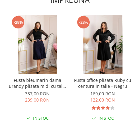
-29%
-28%
Fusta bleumarin dama
Fusta office plisata Ruby cu
Brandy plisata midi cu talie
centura in talie - Negru
elastica
337,00 RON
169,00 RON
239,00 RON
122,00 RON
IN STOC
IN STOC