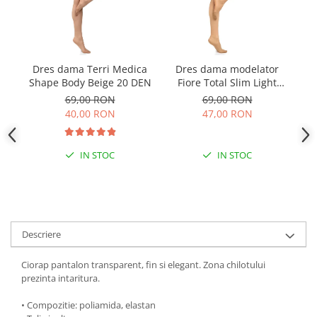
Dres dama Terri Medica
Dres dama modelator
D
Shape Body Beige 20 DEN
Fiore Total Slim Light
S
Natural 20 DEN
69,00 RON
69,00 RON
40,00 RON
47,00 RON
IN STOC
IN STOC
Descriere
Ciorap pantalon transparent, fin si elegant. Zona chilotului
prezinta intaritura.
• Compozitie: poliamida, elastan