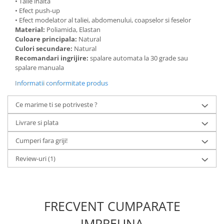
• Talie inalta
• Efect push-up
• Efect modelator al taliei, abdomenului, coapselor si feselor
Material:
Poliamida, Elastan
Culoare principala:
Natural
Culori secundare:
Natural
Recomandari ingrijire:
spalare automata la 30 grade sau
spalare manuala
Informatii conformitate produs
Ce marime ti se potriveste ?
Livrare si plata
Cumperi fara griji!
Review-uri
(1)
FRECVENT CUMPARATE
IMPREUNA