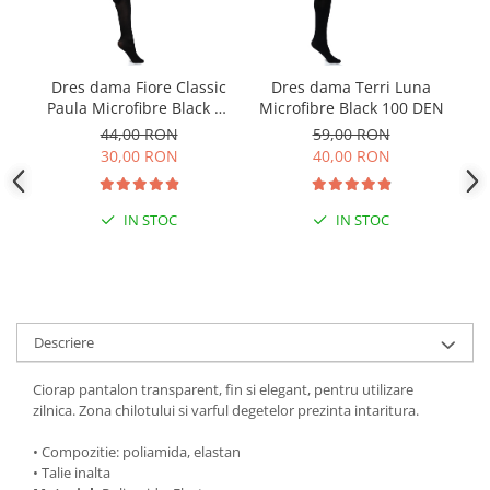
Dres dama Fiore Classic
Dres dama Terri Luna
D
Paula Microfibre Black 40
Microfibre Black 100 DEN
Ro
DEN
44,00 RON
59,00 RON
30,00 RON
40,00 RON
IN STOC
IN STOC
Descriere
Ciorap pantalon transparent, fin si elegant, pentru utilizare
zilnica. Zona chilotului si varful degetelor prezinta intaritura.
• Compozitie: poliamida, elastan
• Talie inalta