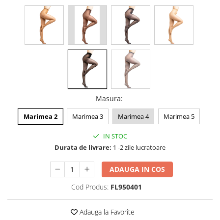
Masura
:
Marimea 2
Marimea 3
Marimea 4
Marimea 5
IN STOC
Durata de livrare:
1 -2 zile lucratoare
ADAUGA IN COS
Cod Produs:
FL950401
Adauga la Favorite