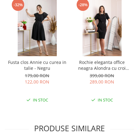
-32%
-28%
Fusta clos Annie cu curea in
Rochie eleganta office
talie - Negru
neagra Alondra cu croi
cambrat
179,00 RON
399,00 RON
122,00 RON
289,00 RON
IN STOC
IN STOC
PRODUSE SIMILARE