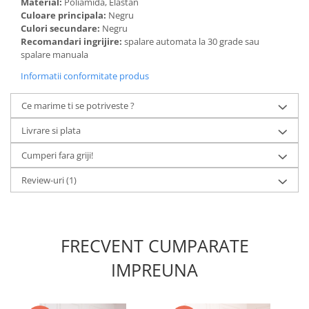
Material:
Poliamida, Elastan
Culoare principala:
Negru
Culori secundare:
Negru
Recomandari ingrijire:
spalare automata la 30 grade sau
spalare manuala
Informatii conformitate produs
Ce marime ti se potriveste ?
Livrare si plata
Cumperi fara griji!
Review-uri
(1)
FRECVENT CUMPARATE
IMPREUNA