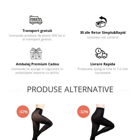
Transport gratuit
30 zile Retur Simplu&Rapid
Comanda produse de peste 300 lei si
trimitem noi curierul
ai transport gratuit.
Ambalaj Premium Cadou
Livrare Rapida
Comanda ta ajunge in siguranta in
Produsele ajung la tine in 1-2 zile
ambalajele noastre cu dichis.
lucratoare
PRODUSE ALTERNATIVE
-32%
-32%