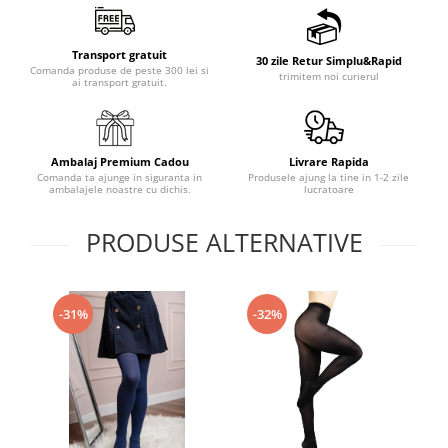
Transport gratuit
30 zile Retur Simplu&Rapid
Comanda produse de peste 300 lei si
trimitem noi curierul
ai transport gratuit.
Ambalaj Premium Cadou
Livrare Rapida
Comanda ta ajunge in siguranta in
Produsele ajung la tine in 1-2 zile
ambalajele noastre cu dichis.
lucratoare
PRODUSE ALTERNATIVE
-31%
-32%