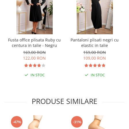
Fusta office plisata Ruby cu
Pantaloni plisati negri cu
centura in talie - Negru
elastic in talie
169,00 RON
159,00 RON
122,00 RON
109,00 RON
IN STOC
IN STOC
PRODUSE SIMILARE
-47%
-31%