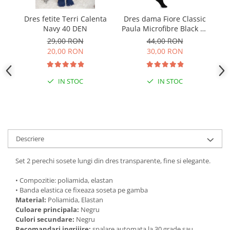
Dres fetite Terri Calenta
Dres dama Fiore Classic
Dr
Navy 40 DEN
Paula Microfibre Black 40
DEN
29,00 RON
44,00 RON
20,00 RON
30,00 RON
IN STOC
IN STOC
Descriere
Set 2 perechi sosete lungi din dres transparente, fine si elegante.
• Compozitie: poliamida, elastan
• Banda elastica ce fixeaza soseta pe gamba
Material:
Poliamida, Elastan
Culoare principala:
Negru
Culori secundare:
Negru
Recomandari ingrijire:
spalare automata la 30 grade sau