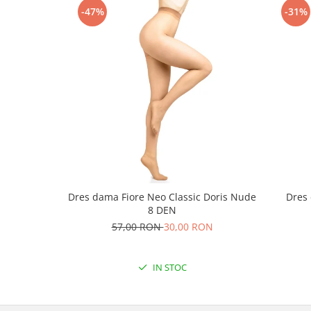
-47%
-31%
Dres dama Fiore Neo Classic Doris Nude
Dres 
8 DEN
57,00 RON
30,00 RON
IN STOC