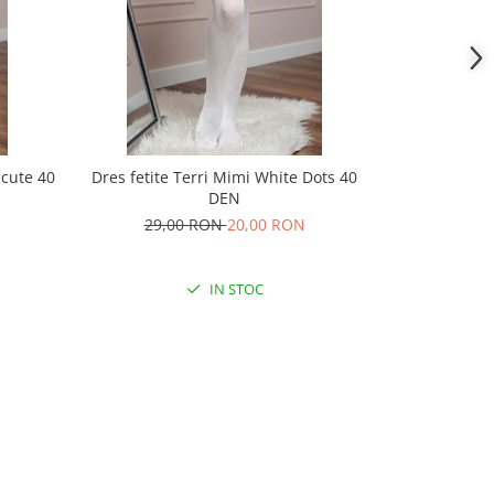
icute 40
Dres fetite Terri Mimi White Dots 40
Dres fetite T
DEN
29,00 RON
20,00 RON
29,
IN STOC