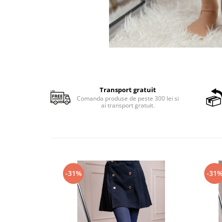
Transport gratuit
Comanda produse de peste 300 lei si
ai transport gratuit.
-31%
-31