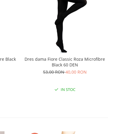
re Black
Dres dama Fiore Classic Roza Microfibre
Dres dama
Black 60 DEN
53,00 RON
40,00 RON
2
IN STOC