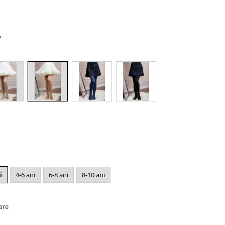
e
i
4-6 ani
6-8 ani
8-10 ani
oare