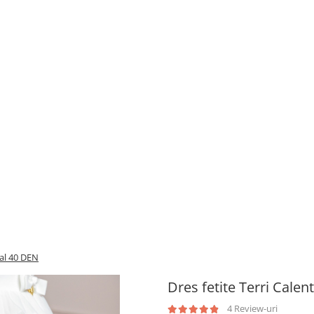
ral 40 DEN
Dres fetite Terri Cale
4 Review-uri