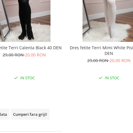
etite Terri Calenta Black 40 DEN
Dres fetite Terri Mimi White Pis
DEN
29,00 RON
20,00 RON
29,00 RON
20,00 RON
IN STOC
IN STOC
plata
Cumperi fara griji!