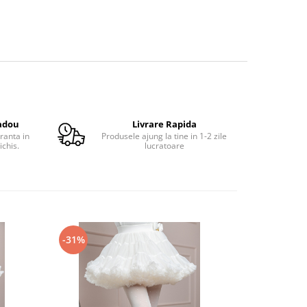
adou
Livrare Rapida
ranta in
Produsele ajung la tine in 1-2 zile
ichis.
lucratoare
-31%
-31%