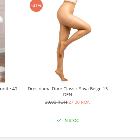
-31%
-32%
undite 40
Dres dama Fiore Classic Sava Beige 15
Dres dama
DEN
L
39,00 RON
27,00 RON
6
IN STOC