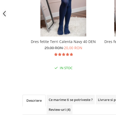
Dres fetite Terri Calenta Navy 40 DEN
Dres f
29,00 RON
20,00 RON
IN STOC
Ce marime ti se potriveste ?
Livrare si 
Descriere
Review-uri
(4)