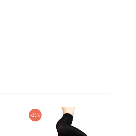
-25%
-31%