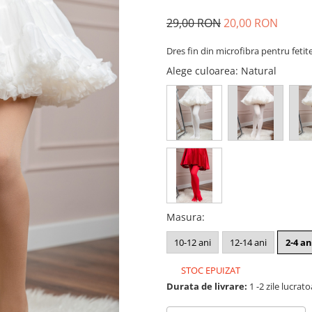
29,00 RON
20,00 RON
Dres fin din microfibra pentru fetit
Alege culoarea
: Natural
Masura
:
10-12 ani
12-14 ani
2-4 an
STOC EPUIZAT
Durata de livrare:
1 -2 zile lucrat