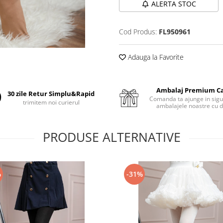
ALERTA STOC
Cod Produs:
FL950961
Adauga la Favorite
Ambalaj Premium C
30 zile Retur Simplu&Rapid
Comanda ta ajunge in sigu
trimitem noi curierul
ambalajele noastre cu d
PRODUSE ALTERNATIVE
%
-31%