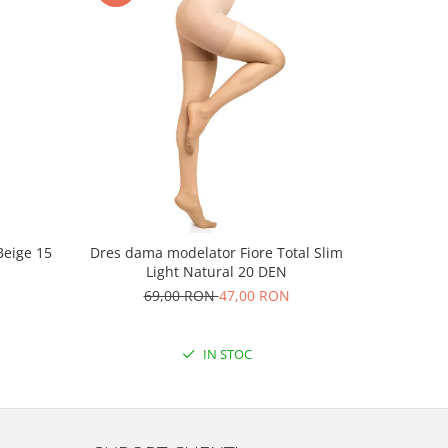
Beige 15
Dres dama modelator Fiore Total Slim
Dres dama
Light Natural 20 DEN
69,00 RON
47,00 RON
2
IN STOC