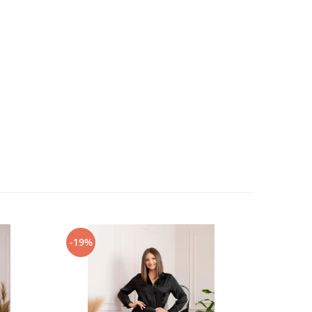
-19%
-28%