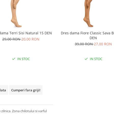
dama Terri Sisi Natural 15 DEN
Dres dama Fiore Classic Sava B
DEN
29,00 RON
20,00 RON
39,00 RON
27,00 RON
IN STOC
IN STOC
plata
Cumperi fara griji!
zilnica. Zona chilotului si varful