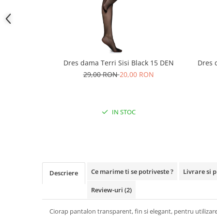
Dres dama Terri Sisi Black 15 DEN
Dres 
29,00 RON
20,00 RON
IN STOC
Ce marime ti se potriveste ?
Livrare si 
Descriere
Review-uri
(2)
Ciorap pantalon transparent, fin si elegant, pentru utilizare 