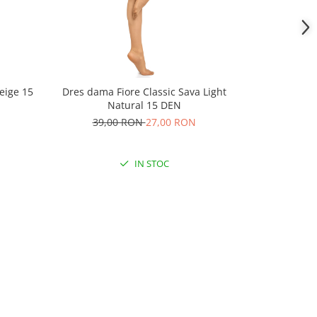
eige 15
Dres dama Fiore Classic Sava Light
Dres dama Fi
Natural 15 DEN
39,00 RON
27,00 RON
29,
IN STOC