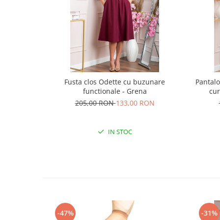
Fusta clos Odette cu buzunare
Pantalo
functionale - Grena
cur
205,00 RON
133,00 RON
IN STOC
-47%
-31%