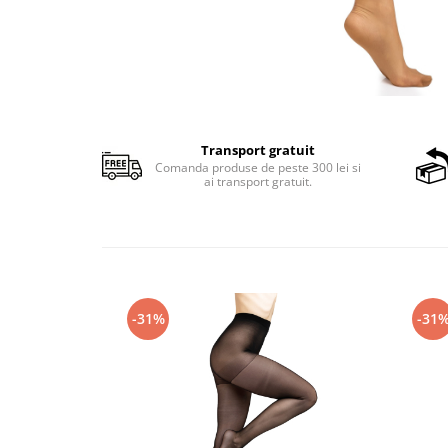
Transport gratuit
Comanda produse de peste 300 lei si
ai transport gratuit.
-31%
-31