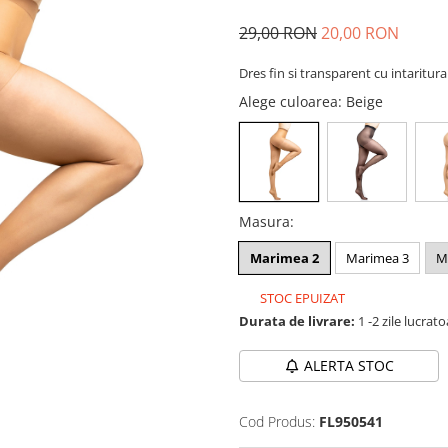
29,00 RON
20,00 RON
Dres fin si transparent cu intaritura
Alege culoarea
: Beige
Masura
:
Marimea 2
Marimea 3
M
STOC EPUIZAT
Durata de livrare:
1 -2 zile lucrat
ALERTA STOC
Cod Produs:
FL950541