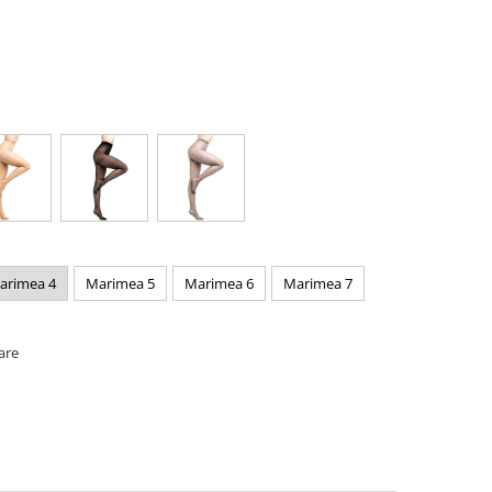
arimea 4
Marimea 5
Marimea 6
Marimea 7
oare