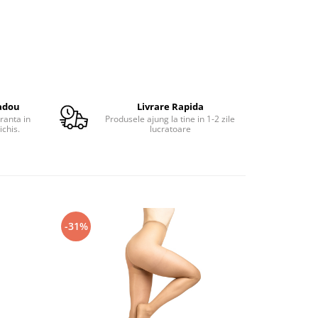
adou
Livrare Rapida
ranta in
Produsele ajung la tine in 1-2 zile
ichis.
lucratoare
-31%
-31%