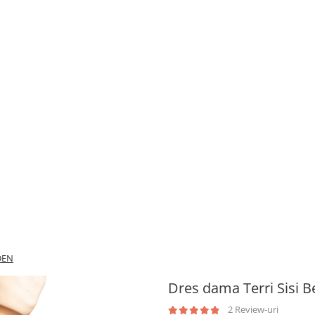
 DEN
Dres dama Terri Sisi 
2 Review-uri