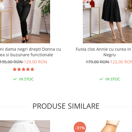
ni dama negri drepti Donna cu
Fusta clos Annie cu curea in 
ea si buzunare functionale
Negru
195,00 RON
129,00 RON
179,00 RON
122,00 RO
IN STOC
IN STOC
PRODUSE SIMILARE
-31%