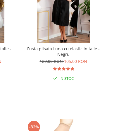
talie -
Fusta plisata Luna cu elastic in talie -
Fusta offi
Negru
N
129,00 RON
105,00 RON
16
IN STOC
-32%
-31%